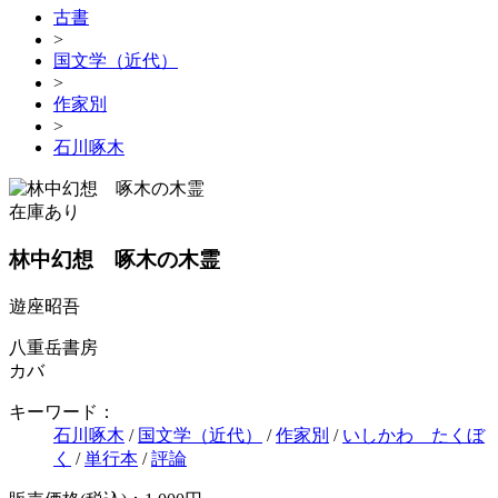
古書
>
国文学（近代）
>
作家別
>
石川啄木
在庫あり
林中幻想 啄木の木霊
遊座昭吾
八重岳書房
カバ
キーワード：
石川啄木
/
国文学（近代）
/
作家別
/
いしかわ たくぼ
く
/
単行本
/
評論