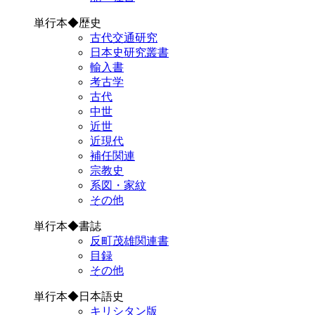
単行本◆歴史
古代交通研究
日本史研究叢書
輸入書
考古学
古代
中世
近世
近現代
補任関連
宗教史
系図・家紋
その他
単行本◆書誌
反町茂雄関連書
目録
その他
単行本◆日本語史
キリシタン版