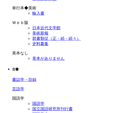
単行本◆美術
輸入書
Ｗｅｂ版
日本近代文学館
美術新報
群書類従（正・続・続々）
史料纂集
美本なし
美本がありません
古書
書誌学・目録
言語学
国語学
国語学
国立国語研究所刊行書