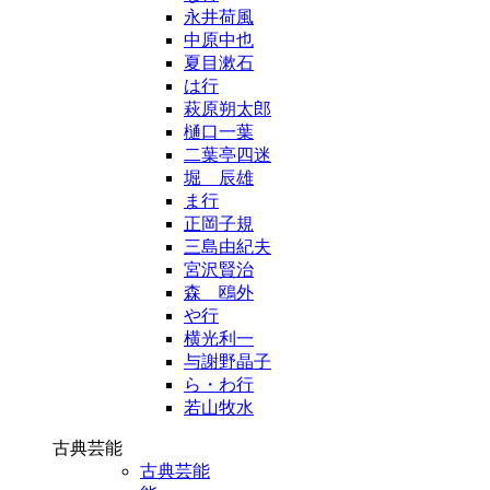
永井荷風
中原中也
夏目漱石
は行
萩原朔太郎
樋口一葉
二葉亭四迷
堀 辰雄
ま行
正岡子規
三島由紀夫
宮沢賢治
森 鴎外
や行
横光利一
与謝野晶子
ら・わ行
若山牧水
古典芸能
古典芸能