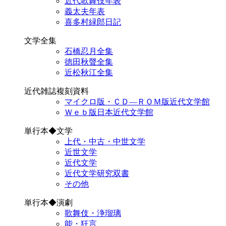
近代歌舞伎年表
義太夫年表
喜多村緑郎日記
文学全集
石橋忍月全集
徳田秋聲全集
近松秋江全集
近代雑誌複刻資料
マイクロ版・ＣＤ―ＲＯＭ版近代文学館
Ｗｅｂ版日本近代文学館
単行本◆文学
上代・中古・中世文学
近世文学
近代文学
近代文学研究双書
その他
単行本◆演劇
歌舞伎・浄瑠璃
能・狂言