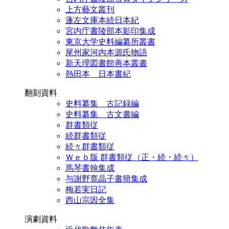
上方藝文叢刊
蓬左文庫本続日本紀
宮内庁書陵部本影印集成
東京大学史料編纂所叢書
尾州家河内本源氏物語
新天理図書館善本叢書
熱田本 日本書紀
翻刻資料
史料纂集 古記録編
史料纂集 古文書編
群書類従
続群書類従
続々群書類従
Ｗｅｂ版 群書類従（正・続・続々）
馬琴書翰集成
与謝野寛晶子書簡集成
梅若実日記
西山宗因全集
演劇資料