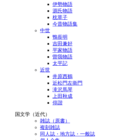
伊勢物語
源氏物語
枕草子
今昔物語集
中世
鴨長明
吉田兼好
平家物語
曽我物語
太平記
近世
井原西鶴
近松門左衛門
滝沢馬琴
上田秋成
俳諧
国文学（近代）
雑誌（原書）
複刻雑誌
同人誌・地方誌・一般誌