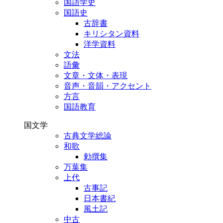
国語学史
国語史
古辞書
キリシタン資料
洋学資料
文法
語彙
文章・文体・表現
音声・音韻・アクセント
方言
国語教育
国文学
古典文学総論
和歌
勅撰集
万葉集
上代
古事記
日本書紀
風土記
中古