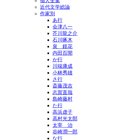
個人全集
近代文学総論
作家別
あ行
会津八一
芥川龍之介
石川啄木
泉 鏡花
内田百閒
か行
川端康成
小林秀雄
さ行
斎藤茂吉
志賀直哉
島崎藤村
た行
高浜虚子
高村光太郎
太宰 治
谷崎潤一郎
な行