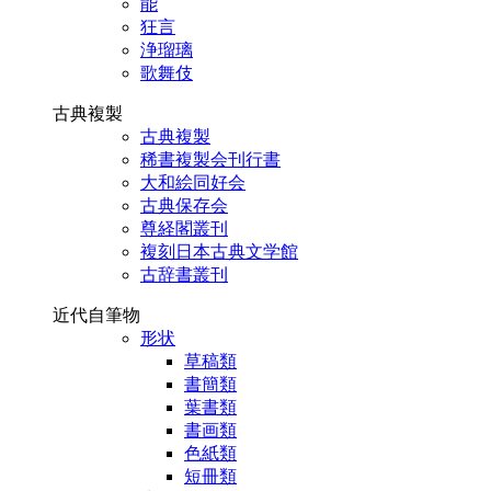
能
狂言
浄瑠璃
歌舞伎
古典複製
古典複製
稀書複製会刊行書
大和絵同好会
古典保存会
尊経閣叢刊
複刻日本古典文学館
古辞書叢刊
近代自筆物
形状
草稿類
書簡類
葉書類
書画類
色紙類
短冊類