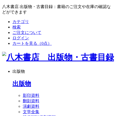
八木書店 出版物・古書目録：書籍のご注文や在庫の確認な
どができます
カテゴリ
検索
ご注文について
ログイン
カートを見る
（0点）
出版物
出版物
影印資料
翻刻資料
演劇資料
文学全集