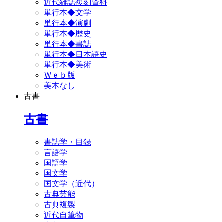
近代雑誌複刻資料
単行本◆文学
単行本◆演劇
単行本◆歴史
単行本◆書誌
単行本◆日本語史
単行本◆美術
Ｗｅｂ版
美本なし
古書
古書
書誌学・目録
言語学
国語学
国文学
国文学（近代）
古典芸能
古典複製
近代自筆物