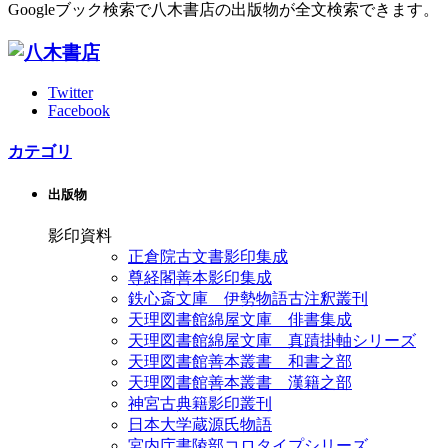
Googleブック検索で八木書店の出版物が全文検索できます。
Twitter
Facebook
カテゴリ
出版物
影印資料
正倉院古文書影印集成
尊経閣善本影印集成
鉄心斎文庫 伊勢物語古注釈叢刊
天理図書館綿屋文庫 俳書集成
天理図書館綿屋文庫 真蹟掛軸シリーズ
天理図書館善本叢書 和書之部
天理図書館善本叢書 漢籍之部
神宮古典籍影印叢刊
日本大学蔵源氏物語
宮内庁書陵部コロタイプシリーズ