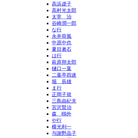
高浜虚子
高村光太郎
太宰 治
谷崎潤一郎
な行
永井荷風
中原中也
夏目漱石
は行
萩原朔太郎
樋口一葉
二葉亭四迷
堀 辰雄
ま行
正岡子規
三島由紀夫
宮沢賢治
森 鴎外
や行
横光利一
与謝野晶子