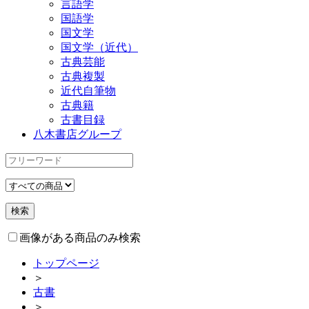
言語学
国語学
国文学
国文学（近代）
古典芸能
古典複製
近代自筆物
古典籍
古書目録
八木書店グループ
画像がある商品のみ検索
トップページ
＞
古書
＞