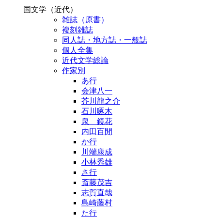
国文学（近代）
雑誌（原書）
複刻雑誌
同人誌・地方誌・一般誌
個人全集
近代文学総論
作家別
あ行
会津八一
芥川龍之介
石川啄木
泉 鏡花
内田百閒
か行
川端康成
小林秀雄
さ行
斎藤茂吉
志賀直哉
島崎藤村
た行