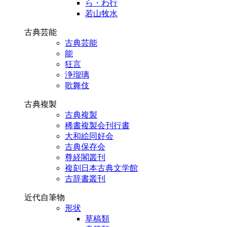
ら・わ行
若山牧水
古典芸能
古典芸能
能
狂言
浄瑠璃
歌舞伎
古典複製
古典複製
稀書複製会刊行書
大和絵同好会
古典保存会
尊経閣叢刊
複刻日本古典文学館
古辞書叢刊
近代自筆物
形状
草稿類