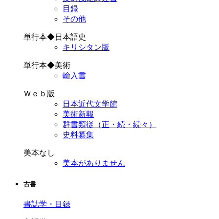
目録
その他
単行本◆日本語史
キリシタン版
単行本◆美術
輸入書
Ｗｅｂ版
日本近代文学館
美術新報
群書類従（正・続・続々）
史料纂集
美本なし
美本がありません
古書
書誌学・目録