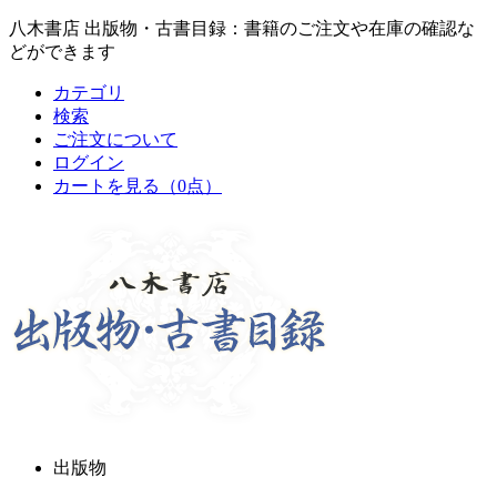
八木書店 出版物・古書目録：書籍のご注文や在庫の確認な
どができます
カテゴリ
検索
ご注文について
ログイン
カートを見る
（0点）
出版物