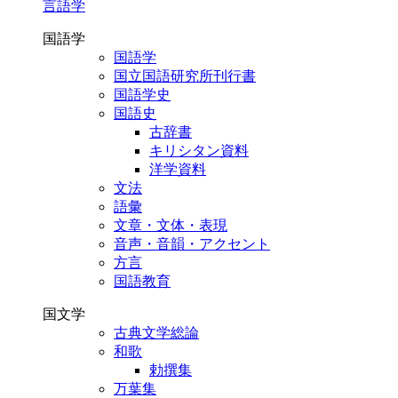
言語学
国語学
国語学
国立国語研究所刊行書
国語学史
国語史
古辞書
キリシタン資料
洋学資料
文法
語彙
文章・文体・表現
音声・音韻・アクセント
方言
国語教育
国文学
古典文学総論
和歌
勅撰集
万葉集