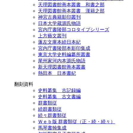
天理図書館善本叢書 和書之部
天理図書館善本叢書 漢籍之部
神宮古典籍影印叢刊
日本大学蔵源氏物語
宮内庁書陵部コロタイプシリーズ
上方藝文叢刊
蓬左文庫本続日本紀
宮内庁書陵部本影印集成
東京大学史料編纂所叢書
尾州家河内本源氏物語
新天理図書館善本叢書
熱田本 日本書紀
翻刻資料
史料纂集 古記録編
史料纂集 古文書編
群書類従
続群書類従
続々群書類従
Ｗｅｂ版 群書類従（正・続・続々）
馬琴書翰集成