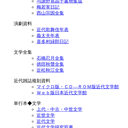
与謝野寛晶子書簡集成
梅若実日記
西山宗因全集
演劇資料
近代歌舞伎年表
義太夫年表
喜多村緑郎日記
文学全集
石橋忍月全集
徳田秋聲全集
近松秋江全集
近代雑誌複刻資料
マイクロ版・ＣＤ―ＲＯＭ版近代文学館
Ｗｅｂ版日本近代文学館
単行本◆文学
上代・中古・中世文学
近世文学
近代文学
近代文学研究双書