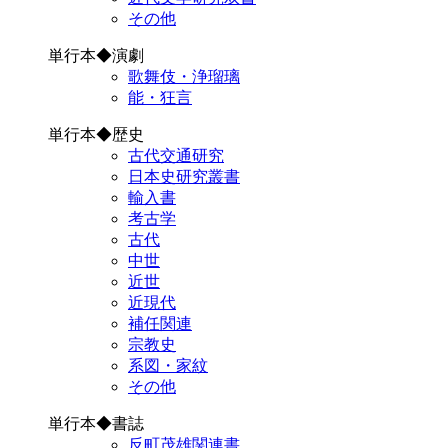
その他
単行本◆演劇
歌舞伎・浄瑠璃
能・狂言
単行本◆歴史
古代交通研究
日本史研究叢書
輸入書
考古学
古代
中世
近世
近現代
補任関連
宗教史
系図・家紋
その他
単行本◆書誌
反町茂雄関連書