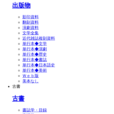
出版物
影印資料
翻刻資料
演劇資料
文学全集
近代雑誌複刻資料
単行本◆文学
単行本◆演劇
単行本◆歴史
単行本◆書誌
単行本◆日本語史
単行本◆美術
Ｗｅｂ版
美本なし
古書
古書
書誌学・目録