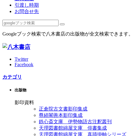
引渡し時期
お問合せ先
Googleブック検索で八木書店の出版物が全文検索できます。
Twitter
Facebook
カテゴリ
出版物
影印資料
正倉院古文書影印集成
尊経閣善本影印集成
鉄心斎文庫 伊勢物語古注釈叢刊
天理図書館綿屋文庫 俳書集成
天理図書館綿屋文庫 真蹟掛軸シリーズ