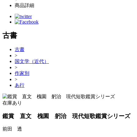
商品詳細
古書
古書
>
国文学（近代）
>
作家別
>
あ行
在庫あり
鑑賞 直文 槐園 躬治 現代短歌鑑賞シリーズ
前田 透