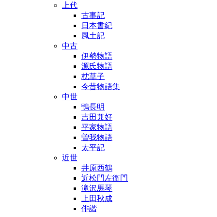
上代
古事記
日本書紀
風土記
中古
伊勢物語
源氏物語
枕草子
今昔物語集
中世
鴨長明
吉田兼好
平家物語
曽我物語
太平記
近世
井原西鶴
近松門左衛門
滝沢馬琴
上田秋成
俳諧