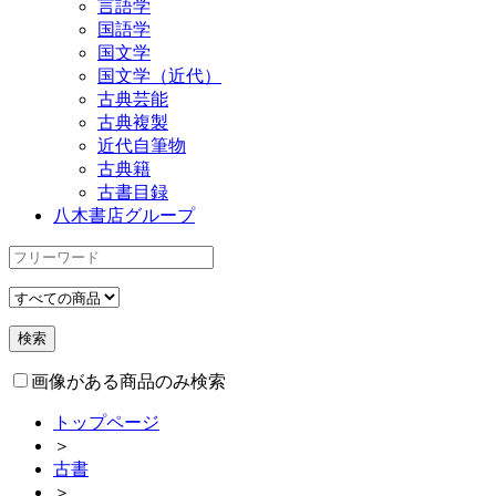
言語学
国語学
国文学
国文学（近代）
古典芸能
古典複製
近代自筆物
古典籍
古書目録
八木書店グループ
画像がある商品のみ検索
トップページ
＞
古書
＞