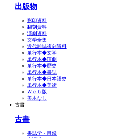
出版物
影印資料
翻刻資料
演劇資料
文学全集
近代雑誌複刻資料
単行本◆文学
単行本◆演劇
単行本◆歴史
単行本◆書誌
単行本◆日本語史
単行本◆美術
Ｗｅｂ版
美本なし
古書
古書
書誌学・目録