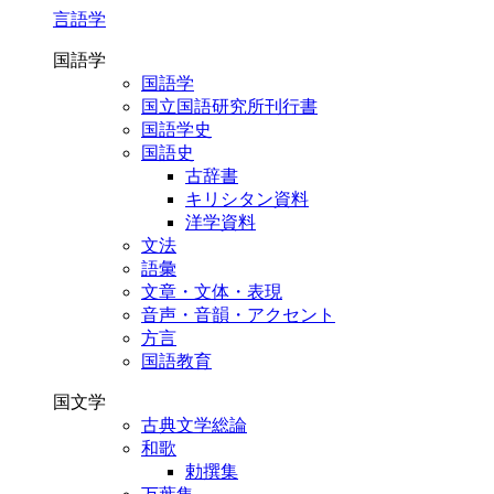
言語学
国語学
国語学
国立国語研究所刊行書
国語学史
国語史
古辞書
キリシタン資料
洋学資料
文法
語彙
文章・文体・表現
音声・音韻・アクセント
方言
国語教育
国文学
古典文学総論
和歌
勅撰集