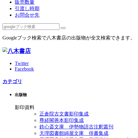
販売数量
引渡し時期
お問合せ先
Googleブック検索で八木書店の出版物が全文検索できます。
Twitter
Facebook
カテゴリ
出版物
影印資料
正倉院古文書影印集成
尊経閣善本影印集成
鉄心斎文庫 伊勢物語古注釈叢刊
天理図書館綿屋文庫 俳書集成