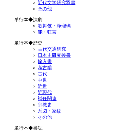
近代文学研究双書
その他
単行本◆演劇
歌舞伎・浄瑠璃
能・狂言
単行本◆歴史
古代交通研究
日本史研究叢書
輸入書
考古学
古代
中世
近世
近現代
補任関連
宗教史
系図・家紋
その他
単行本◆書誌