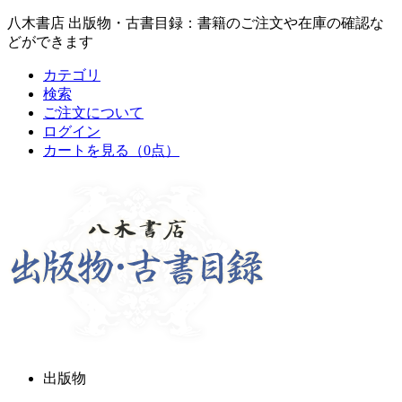
八木書店 出版物・古書目録：書籍のご注文や在庫の確認な
どができます
カテゴリ
検索
ご注文について
ログイン
カートを見る
（0点）
出版物