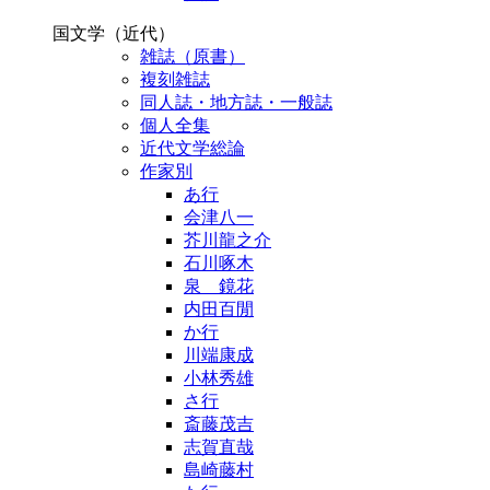
国文学（近代）
雑誌（原書）
複刻雑誌
同人誌・地方誌・一般誌
個人全集
近代文学総論
作家別
あ行
会津八一
芥川龍之介
石川啄木
泉 鏡花
内田百閒
か行
川端康成
小林秀雄
さ行
斎藤茂吉
志賀直哉
島崎藤村