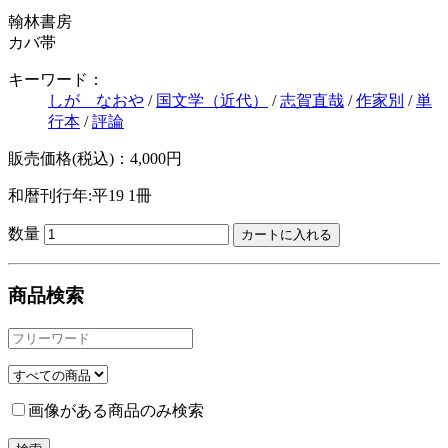
翰林書房
カバ帯
キーワード：
しが なおや
/
国文学（近代）
/
志賀直哉
/
作家別
/
単
行本
/
評論
販売価格(税込)：4,000円
和暦刊行年:平19
1冊
数量
商品検索
画像がある商品のみ検索