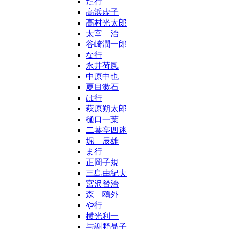
た行
高浜虚子
高村光太郎
太宰 治
谷崎潤一郎
な行
永井荷風
中原中也
夏目漱石
は行
萩原朔太郎
樋口一葉
二葉亭四迷
堀 辰雄
ま行
正岡子規
三島由紀夫
宮沢賢治
森 鴎外
や行
横光利一
与謝野晶子