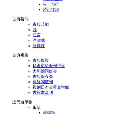
ら・わ行
若山牧水
古典芸能
古典芸能
能
狂言
浄瑠璃
歌舞伎
古典複製
古典複製
稀書複製会刊行書
大和絵同好会
古典保存会
尊経閣叢刊
複刻日本古典文学館
古辞書叢刊
近代自筆物
形状
草稿類