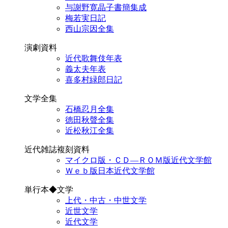
与謝野寛晶子書簡集成
梅若実日記
西山宗因全集
演劇資料
近代歌舞伎年表
義太夫年表
喜多村緑郎日記
文学全集
石橋忍月全集
徳田秋聲全集
近松秋江全集
近代雑誌複刻資料
マイクロ版・ＣＤ―ＲＯＭ版近代文学館
Ｗｅｂ版日本近代文学館
単行本◆文学
上代・中古・中世文学
近世文学
近代文学