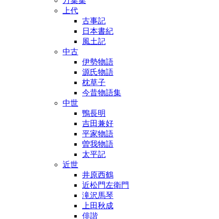
万葉集
上代
古事記
日本書紀
風土記
中古
伊勢物語
源氏物語
枕草子
今昔物語集
中世
鴨長明
吉田兼好
平家物語
曽我物語
太平記
近世
井原西鶴
近松門左衛門
滝沢馬琴
上田秋成
俳諧