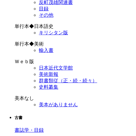
反町茂雄関連書
目録
その他
単行本◆日本語史
キリシタン版
単行本◆美術
輸入書
Ｗｅｂ版
日本近代文学館
美術新報
群書類従（正・続・続々）
史料纂集
美本なし
美本がありません
古書
書誌学・目録