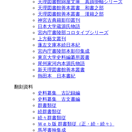
天理図書館綿屋文庫 真蹟掛軸シリーズ
天理図書館善本叢書 和書之部
天理図書館善本叢書 漢籍之部
神宮古典籍影印叢刊
日本大学蔵源氏物語
宮内庁書陵部コロタイプシリーズ
上方藝文叢刊
蓬左文庫本続日本紀
宮内庁書陵部本影印集成
東京大学史料編纂所叢書
尾州家河内本源氏物語
新天理図書館善本叢書
熱田本 日本書紀
翻刻資料
史料纂集 古記録編
史料纂集 古文書編
群書類従
続群書類従
続々群書類従
Ｗｅｂ版 群書類従（正・続・続々）
馬琴書翰集成