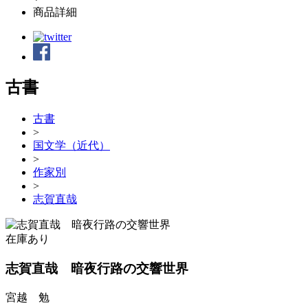
商品詳細
古書
古書
>
国文学（近代）
>
作家別
>
志賀直哉
在庫あり
志賀直哉 暗夜行路の交響世界
宮越 勉