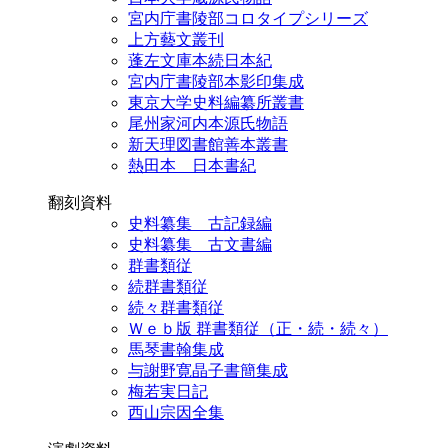
宮内庁書陵部コロタイプシリーズ
上方藝文叢刊
蓬左文庫本続日本紀
宮内庁書陵部本影印集成
東京大学史料編纂所叢書
尾州家河内本源氏物語
新天理図書館善本叢書
熱田本 日本書紀
翻刻資料
史料纂集 古記録編
史料纂集 古文書編
群書類従
続群書類従
続々群書類従
Ｗｅｂ版 群書類従（正・続・続々）
馬琴書翰集成
与謝野寛晶子書簡集成
梅若実日記
西山宗因全集