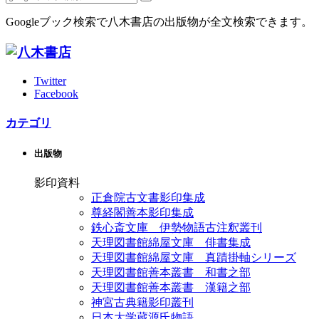
Googleブック検索で八木書店の出版物が全文検索できます。
Twitter
Facebook
カテゴリ
出版物
影印資料
正倉院古文書影印集成
尊経閣善本影印集成
鉄心斎文庫 伊勢物語古注釈叢刊
天理図書館綿屋文庫 俳書集成
天理図書館綿屋文庫 真蹟掛軸シリーズ
天理図書館善本叢書 和書之部
天理図書館善本叢書 漢籍之部
神宮古典籍影印叢刊
日本大学蔵源氏物語