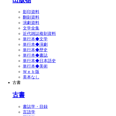
影印資料
翻刻資料
演劇資料
文学全集
近代雑誌複刻資料
単行本◆文学
単行本◆演劇
単行本◆歴史
単行本◆書誌
単行本◆日本語史
単行本◆美術
Ｗｅｂ版
美本なし
古書
古書
書誌学・目録
言語学