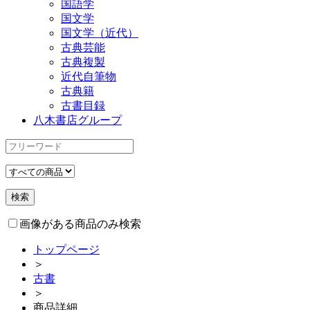
国語学
国文学
国文学（近代）
古典芸能
古典複製
近代自筆物
古典籍
古書目録
八木書店グループ
画像がある商品のみ検索
トップページ
＞
古書
＞
商品詳細