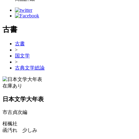
古書
古書
>
国文学
>
古典文学総論
在庫あり
日本文学大年表
市古貞次編
桜楓社
函汚れ 少しみ