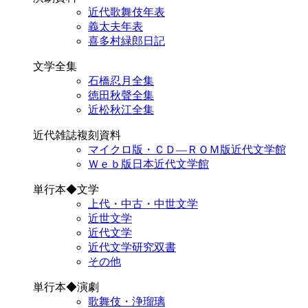
近代歌舞伎年表
義太夫年表
喜多村緑郎日記
文学全集
石橋忍月全集
徳田秋聲全集
近松秋江全集
近代雑誌複刻資料
マイクロ版・ＣＤ―ＲＯＭ版近代文学館
Ｗｅｂ版日本近代文学館
単行本◆文学
上代・中古・中世文学
近世文学
近代文学
近代文学研究双書
その他
単行本◆演劇
歌舞伎・浄瑠璃