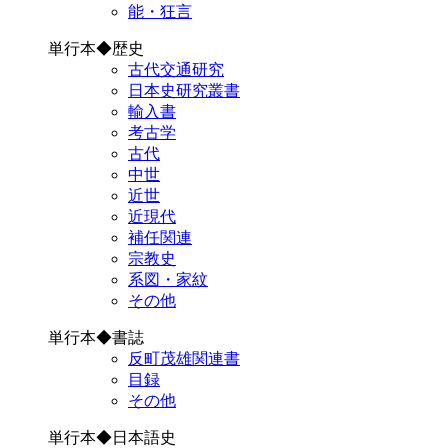
能・狂言
単行本◆歴史
古代交通研究
日本史研究叢書
輸入書
考古学
古代
中世
近世
近現代
補任関連
宗教史
系図・家紋
その他
単行本◆書誌
反町茂雄関連書
目録
その他
単行本◆日本語史