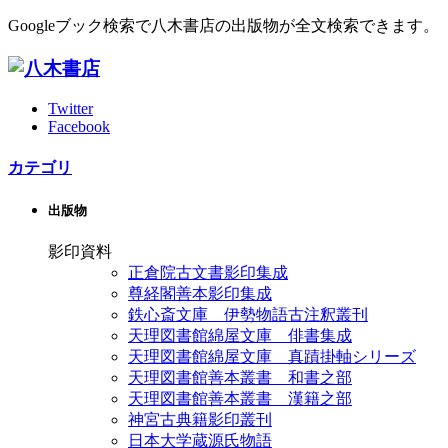
Googleブック検索で八木書店の出版物が全文検索できます。
Twitter
Facebook
カテゴリ
出版物
影印資料
正倉院古文書影印集成
尊経閣善本影印集成
鉄心斎文庫 伊勢物語古注釈叢刊
天理図書館綿屋文庫 俳書集成
天理図書館綿屋文庫 真蹟掛軸シリーズ
天理図書館善本叢書 和書之部
天理図書館善本叢書 漢籍之部
神宮古典籍影印叢刊
日本大学蔵源氏物語