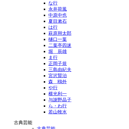
な行
永井荷風
中原中也
夏目漱石
は行
萩原朔太郎
樋口一葉
二葉亭四迷
堀 辰雄
ま行
正岡子規
三島由紀夫
宮沢賢治
森 鴎外
や行
横光利一
与謝野晶子
ら・わ行
若山牧水
古典芸能
古典芸能