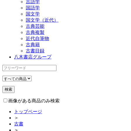
言語学
国語学
国文学
国文学（近代）
古典芸能
古典複製
近代自筆物
古典籍
古書目録
八木書店グループ
画像がある商品のみ検索
トップページ
＞
古書
＞