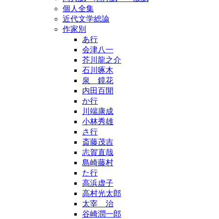
個人全集
近代文学総論
作家別
あ行
会津八一
芥川龍之介
石川啄木
泉 鏡花
内田百閒
か行
川端康成
小林秀雄
さ行
斎藤茂吉
志賀直哉
島崎藤村
た行
高浜虚子
高村光太郎
太宰 治
谷崎潤一郎