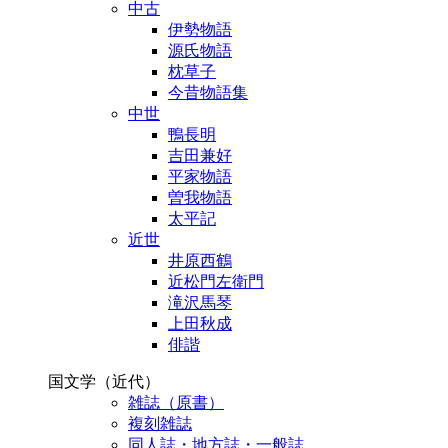
中古
伊勢物語
源氏物語
枕草子
今昔物語集
中世
鴨長明
吉田兼好
平家物語
曽我物語
太平記
近世
井原西鶴
近松門左衛門
滝沢馬琴
上田秋成
俳諧
国文学（近代）
雑誌（原書）
複刻雑誌
同人誌・地方誌・一般誌