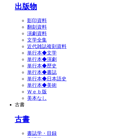
出版物
影印資料
翻刻資料
演劇資料
文学全集
近代雑誌複刻資料
単行本◆文学
単行本◆演劇
単行本◆歴史
単行本◆書誌
単行本◆日本語史
単行本◆美術
Ｗｅｂ版
美本なし
古書
古書
書誌学・目録