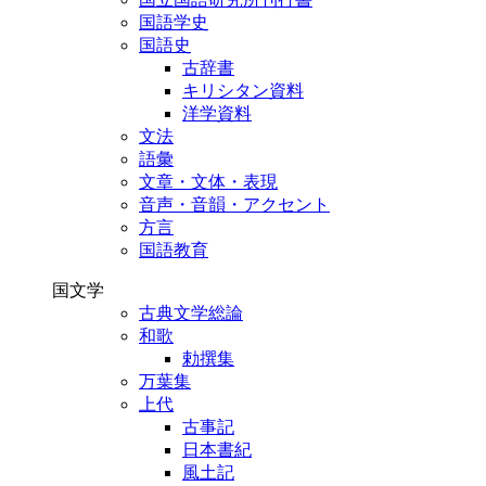
国語学史
国語史
古辞書
キリシタン資料
洋学資料
文法
語彙
文章・文体・表現
音声・音韻・アクセント
方言
国語教育
国文学
古典文学総論
和歌
勅撰集
万葉集
上代
古事記
日本書紀
風土記