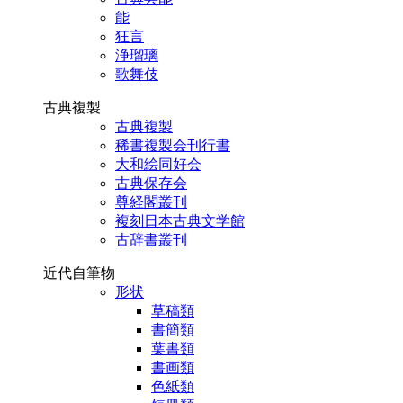
能
狂言
浄瑠璃
歌舞伎
古典複製
古典複製
稀書複製会刊行書
大和絵同好会
古典保存会
尊経閣叢刊
複刻日本古典文学館
古辞書叢刊
近代自筆物
形状
草稿類
書簡類
葉書類
書画類
色紙類