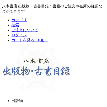
八木書店 出版物・古書目録：書籍のご注文や在庫の確認な
どができます
カテゴリ
検索
ご注文について
ログイン
カートを見る
（0点）
出版物