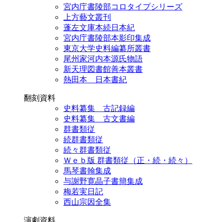
宮内庁書陵部コロタイプシリーズ
上方藝文叢刊
蓬左文庫本続日本紀
宮内庁書陵部本影印集成
東京大学史料編纂所叢書
尾州家河内本源氏物語
新天理図書館善本叢書
熱田本 日本書紀
翻刻資料
史料纂集 古記録編
史料纂集 古文書編
群書類従
続群書類従
続々群書類従
Ｗｅｂ版 群書類従（正・続・続々）
馬琴書翰集成
与謝野寛晶子書簡集成
梅若実日記
西山宗因全集
演劇資料