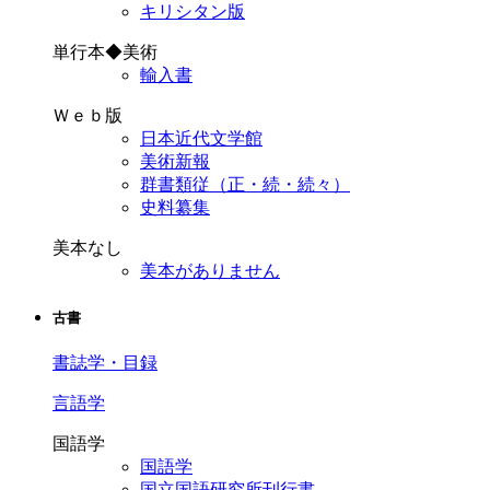
キリシタン版
単行本◆美術
輸入書
Ｗｅｂ版
日本近代文学館
美術新報
群書類従（正・続・続々）
史料纂集
美本なし
美本がありません
古書
書誌学・目録
言語学
国語学
国語学
国立国語研究所刊行書