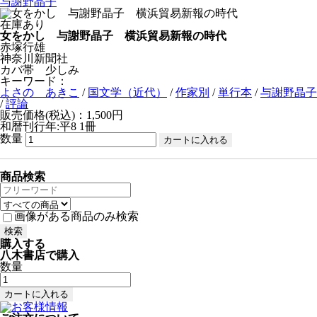
与謝野晶子
在庫あり
女をかし 与謝野晶子 横浜貿易新報の時代
赤塚行雄
神奈川新聞社
カバ帯 少しみ
キーワード：
よさの あきこ
/
国文学（近代）
/
作家別
/
単行本
/
与謝野晶子
/
評論
販売価格(税込)：1,500円
和暦刊行年:平8
1冊
数量
商品検索
画像がある商品のみ検索
購入する
八木書店で購入
数量