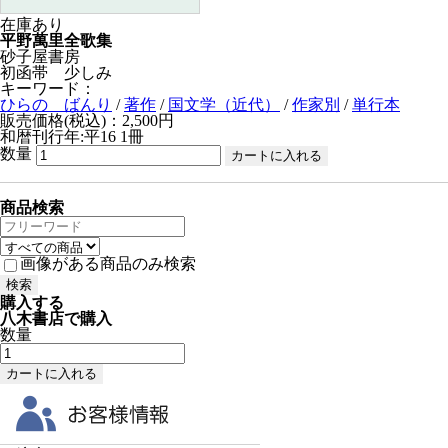
在庫あり
平野萬里全歌集
砂子屋書房
初函帯 少しみ
キーワード：
ひらの ばんり
/
著作
/
国文学（近代）
/
作家別
/
単行本
販売価格(税込)：2,500円
和暦刊行年:平16
1冊
数量
商品検索
画像がある商品のみ検索
購入する
八木書店で購入
数量