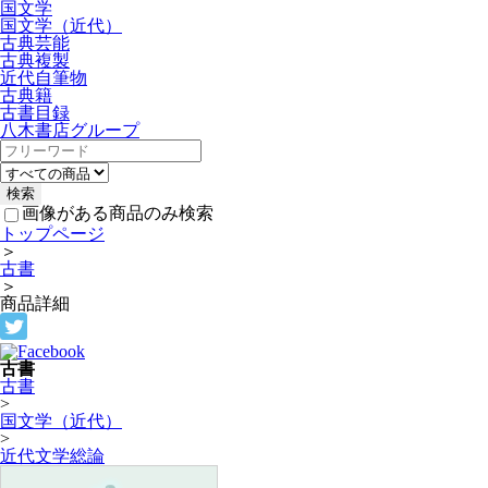
国文学
国文学（近代）
古典芸能
古典複製
近代自筆物
古典籍
古書目録
八木書店グループ
画像がある商品のみ検索
トップページ
＞
古書
＞
商品詳細
古書
古書
>
国文学（近代）
>
近代文学総論