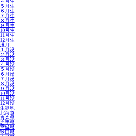
４月生
５月生
６月生
７月生
８月生
９月生
10月生
11月生
12月生
没月
１月没
２月没
３月没
４月没
５月没
６月没
７月没
８月没
９月没
10月没
11月没
12月没
生誕地
北海道
青森県
岩手県
宮城県
秋田県