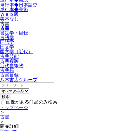
単行本◆書誌
単行本◆日本語史
単行本◆美術
Ｗｅｂ版
美本なし
古書
古書
書誌学・目録
言語学
国語学
国文学
国文学（近代）
古典芸能
古典複製
近代自筆物
古典籍
古書目録
八木書店グループ
画像がある商品のみ検索
トップページ
＞
古書
＞
商品詳細