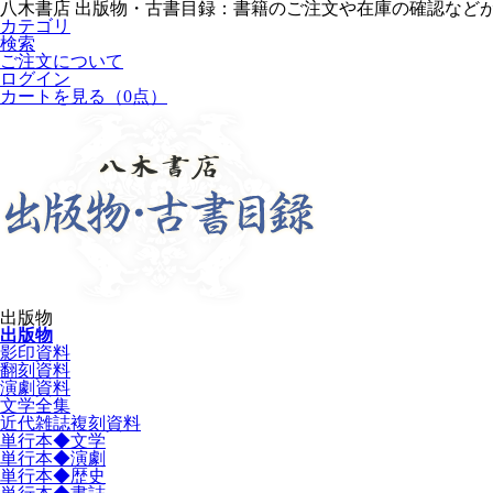
八木書店 出版物・古書目録：書籍のご注文や在庫の確認など
カテゴリ
検索
ご注文について
ログイン
カートを見る
（0点）
出版物
出版物
影印資料
翻刻資料
演劇資料
文学全集
近代雑誌複刻資料
単行本◆文学
単行本◆演劇
単行本◆歴史