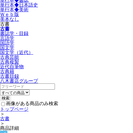
単行本◆書誌
単行本◆日本語史
単行本◆美術
Ｗｅｂ版
美本なし
古書
古書
書誌学・目録
言語学
国語学
国文学
国文学（近代）
古典芸能
古典複製
近代自筆物
古典籍
古書目録
八木書店グループ
画像がある商品のみ検索
トップページ
＞
古書
＞
商品詳細