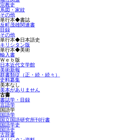
宗教史
系図・家紋
その他
単行本◆書誌
反町茂雄関連書
目録
その他
単行本◆日本語史
キリシタン版
単行本◆美術
輸入書
Ｗｅｂ版
日本近代文学館
美術新報
群書類従（正・続・続々）
史料纂集
美本なし
美本がありません
古書
書誌学・目録
言語学
国語学
国語学
国立国語研究所刊行書
国語学史
国語史
古辞書
キリシタン資料