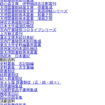
鉄心斎文庫 伊勢物語古注釈叢刊
天理図書館綿屋文庫 俳書集成
天理図書館綿屋文庫 真蹟掛軸シリーズ
天理図書館善本叢書 和書之部
天理図書館善本叢書 漢籍之部
神宮古典籍影印叢刊
日本大学蔵源氏物語
宮内庁書陵部コロタイプシリーズ
上方藝文叢刊
蓬左文庫本続日本紀
宮内庁書陵部本影印集成
東京大学史料編纂所叢書
尾州家河内本源氏物語
新天理図書館善本叢書
熱田本 日本書紀
翻刻資料
史料纂集 古記録編
史料纂集 古文書編
群書類従
続群書類従
続々群書類従
Ｗｅｂ版 群書類従（正・続・続々）
馬琴書翰集成
与謝野寛晶子書簡集成
梅若実日記
西山宗因全集
演劇資料
近代歌舞伎年表