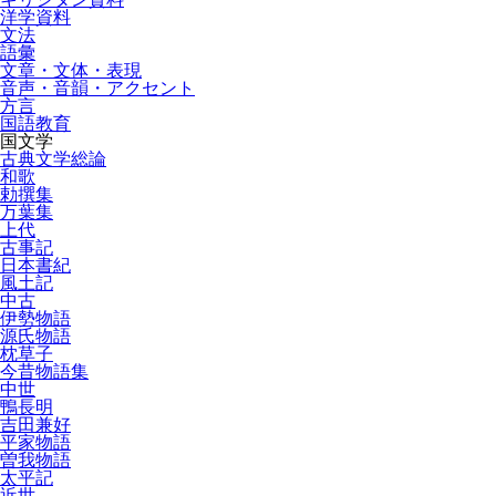
洋学資料
文法
語彙
文章・文体・表現
音声・音韻・アクセント
方言
国語教育
国文学
古典文学総論
和歌
勅撰集
万葉集
上代
古事記
日本書紀
風土記
中古
伊勢物語
源氏物語
枕草子
今昔物語集
中世
鴨長明
吉田兼好
平家物語
曽我物語
太平記
近世