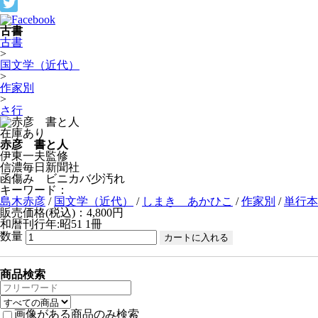
古書
古書
>
国文学（近代）
>
作家別
>
さ行
在庫あり
赤彦 書と人
伊東一夫監修
信濃毎日新聞社
函傷み ビニカバ少汚れ
キーワード：
島木赤彦
/
国文学（近代）
/
しまき あかひこ
/
作家別
/
単行本
販売価格(税込)：4,800円
和暦刊行年:昭51
1冊
数量
商品検索
画像がある商品のみ検索