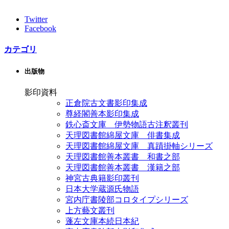
Twitter
Facebook
カテゴリ
出版物
影印資料
正倉院古文書影印集成
尊経閣善本影印集成
鉄心斎文庫 伊勢物語古注釈叢刊
天理図書館綿屋文庫 俳書集成
天理図書館綿屋文庫 真蹟掛軸シリーズ
天理図書館善本叢書 和書之部
天理図書館善本叢書 漢籍之部
神宮古典籍影印叢刊
日本大学蔵源氏物語
宮内庁書陵部コロタイプシリーズ
上方藝文叢刊
蓬左文庫本続日本紀