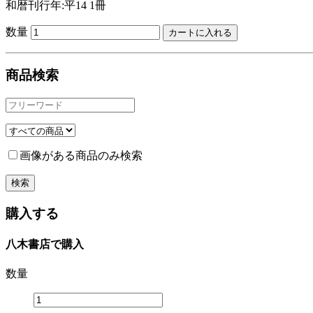
和暦刊行年:平14
1冊
数量
商品検索
画像がある商品のみ検索
購入する
八木書店で購入
数量