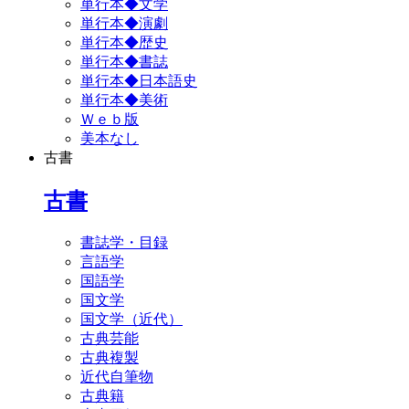
単行本◆文学
単行本◆演劇
単行本◆歴史
単行本◆書誌
単行本◆日本語史
単行本◆美術
Ｗｅｂ版
美本なし
古書
古書
書誌学・目録
言語学
国語学
国文学
国文学（近代）
古典芸能
古典複製
近代自筆物
古典籍