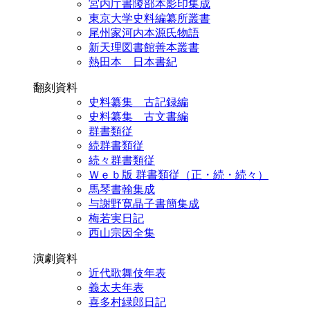
宮内庁書陵部本影印集成
東京大学史料編纂所叢書
尾州家河内本源氏物語
新天理図書館善本叢書
熱田本 日本書紀
翻刻資料
史料纂集 古記録編
史料纂集 古文書編
群書類従
続群書類従
続々群書類従
Ｗｅｂ版 群書類従（正・続・続々）
馬琴書翰集成
与謝野寛晶子書簡集成
梅若実日記
西山宗因全集
演劇資料
近代歌舞伎年表
義太夫年表
喜多村緑郎日記