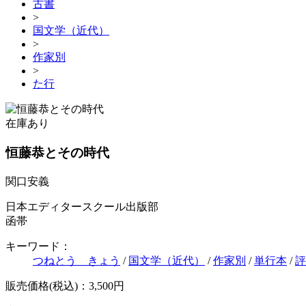
古書
>
国文学（近代）
>
作家別
>
た行
在庫あり
恒藤恭とその時代
関口安義
日本エディタースクール出版部
函帯
キーワード：
つねとう きょう
/
国文学（近代）
/
作家別
/
単行本
/
評
販売価格(税込)：3,500円