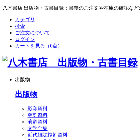
八木書店 出版物・古書目録：書籍のご注文や在庫の確認など
カテゴリ
検索
ご注文について
ログイン
カートを見る
（0点）
出版物
出版物
影印資料
翻刻資料
演劇資料
文学全集
近代雑誌複刻資料