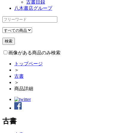
古書目録
八木書店グループ
画像がある商品のみ検索
トップページ
＞
古書
＞
商品詳細
古書