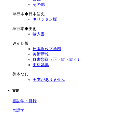
その他
単行本◆日本語史
キリシタン版
単行本◆美術
輸入書
Ｗｅｂ版
日本近代文学館
美術新報
群書類従（正・続・続々）
史料纂集
美本なし
美本がありません
古書
書誌学・目録
言語学