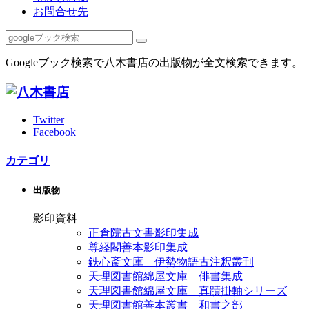
お問合せ先
Googleブック検索で八木書店の出版物が全文検索できます。
Twitter
Facebook
カテゴリ
出版物
影印資料
正倉院古文書影印集成
尊経閣善本影印集成
鉄心斎文庫 伊勢物語古注釈叢刊
天理図書館綿屋文庫 俳書集成
天理図書館綿屋文庫 真蹟掛軸シリーズ
天理図書館善本叢書 和書之部