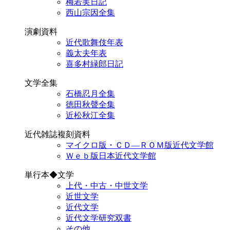
梅若実日記
西山宗因全集
演劇資料
近代歌舞伎年表
義太夫年表
喜多村緑郎日記
文学全集
石橋忍月全集
徳田秋聲全集
近松秋江全集
近代雑誌複刻資料
マイクロ版・ＣＤ―ＲＯＭ版近代文学館
Ｗｅｂ版日本近代文学館
単行本◆文学
上代・中古・中世文学
近世文学
近代文学
近代文学研究双書
その他