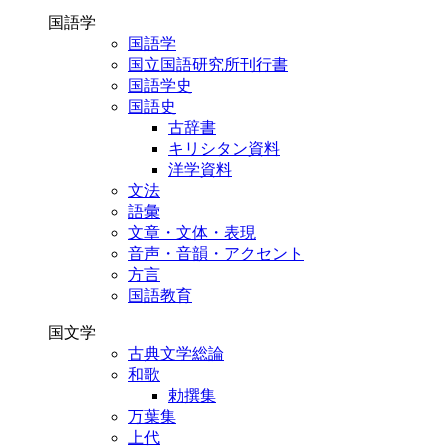
国語学
国語学
国立国語研究所刊行書
国語学史
国語史
古辞書
キリシタン資料
洋学資料
文法
語彙
文章・文体・表現
音声・音韻・アクセント
方言
国語教育
国文学
古典文学総論
和歌
勅撰集
万葉集
上代