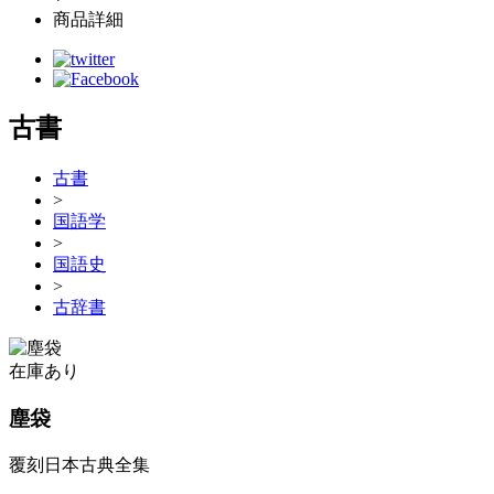
商品詳細
古書
古書
>
国語学
>
国語史
>
古辞書
在庫あり
塵袋
覆刻日本古典全集