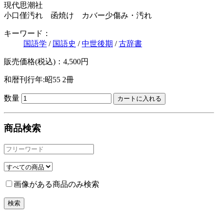
現代思潮社
小口僅汚れ 函焼け カバー少傷み・汚れ
キーワード：
国語学
/
国語史
/
中世後期
/
古辞書
販売価格(税込)：4,500円
和暦刊行年:昭55
2冊
数量
商品検索
画像がある商品のみ検索