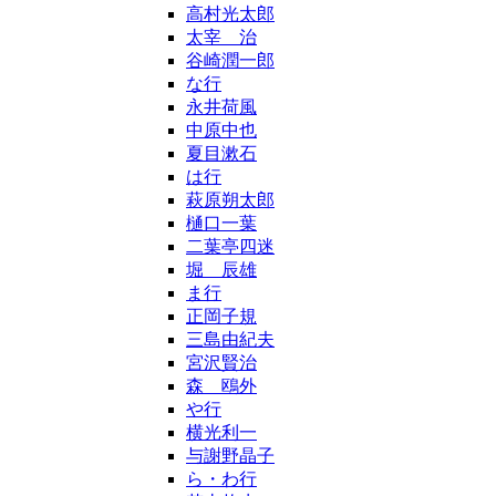
高村光太郎
太宰 治
谷崎潤一郎
な行
永井荷風
中原中也
夏目漱石
は行
萩原朔太郎
樋口一葉
二葉亭四迷
堀 辰雄
ま行
正岡子規
三島由紀夫
宮沢賢治
森 鴎外
や行
横光利一
与謝野晶子
ら・わ行