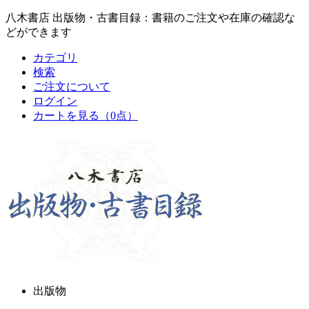
八木書店 出版物・古書目録：書籍のご注文や在庫の確認な
どができます
カテゴリ
検索
ご注文について
ログイン
カートを見る
（0点）
出版物