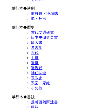
単行本◆演劇
歌舞伎・浄瑠璃
能・狂言
単行本◆歴史
古代交通研究
日本史研究叢書
輸入書
考古学
古代
中世
近世
近現代
補任関連
宗教史
系図・家紋
その他
単行本◆書誌
反町茂雄関連書
目録