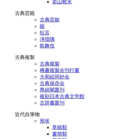
若山牧水
古典芸能
古典芸能
能
狂言
浄瑠璃
歌舞伎
古典複製
古典複製
稀書複製会刊行書
大和絵同好会
古典保存会
尊経閣叢刊
複刻日本古典文学館
古辞書叢刊
近代自筆物
形状
草稿類
書簡類