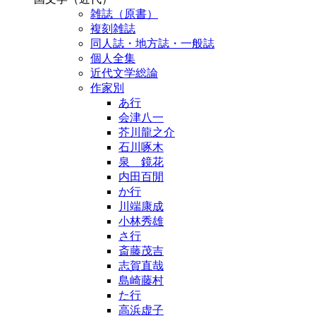
雑誌（原書）
複刻雑誌
同人誌・地方誌・一般誌
個人全集
近代文学総論
作家別
あ行
会津八一
芥川龍之介
石川啄木
泉 鏡花
内田百閒
か行
川端康成
小林秀雄
さ行
斎藤茂吉
志賀直哉
島崎藤村
た行
高浜虚子