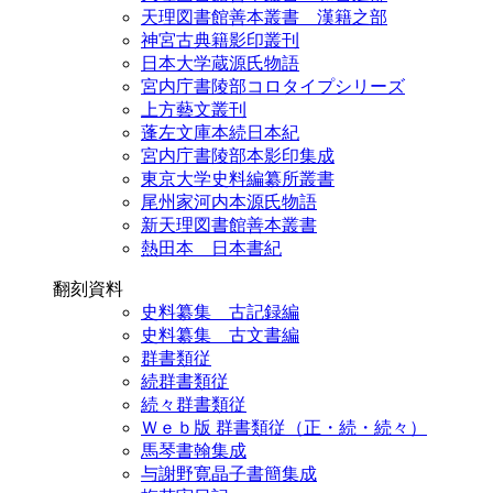
天理図書館善本叢書 漢籍之部
神宮古典籍影印叢刊
日本大学蔵源氏物語
宮内庁書陵部コロタイプシリーズ
上方藝文叢刊
蓬左文庫本続日本紀
宮内庁書陵部本影印集成
東京大学史料編纂所叢書
尾州家河内本源氏物語
新天理図書館善本叢書
熱田本 日本書紀
翻刻資料
史料纂集 古記録編
史料纂集 古文書編
群書類従
続群書類従
続々群書類従
Ｗｅｂ版 群書類従（正・続・続々）
馬琴書翰集成
与謝野寛晶子書簡集成