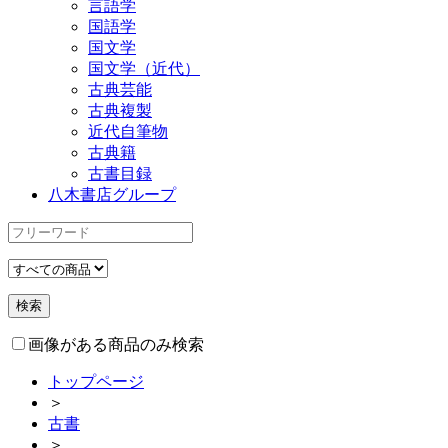
言語学
国語学
国文学
国文学（近代）
古典芸能
古典複製
近代自筆物
古典籍
古書目録
八木書店グループ
画像がある商品のみ検索
トップページ
＞
古書
＞