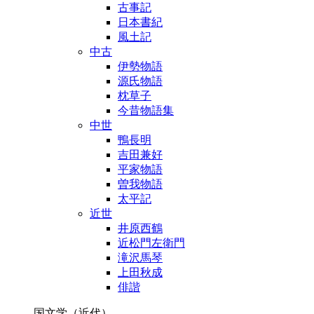
古事記
日本書紀
風土記
中古
伊勢物語
源氏物語
枕草子
今昔物語集
中世
鴨長明
吉田兼好
平家物語
曽我物語
太平記
近世
井原西鶴
近松門左衛門
滝沢馬琴
上田秋成
俳諧
国文学（近代）