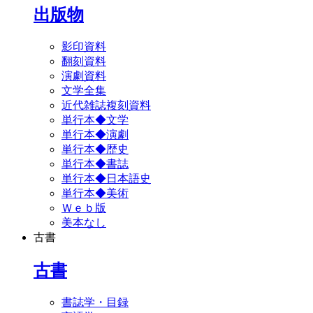
出版物
影印資料
翻刻資料
演劇資料
文学全集
近代雑誌複刻資料
単行本◆文学
単行本◆演劇
単行本◆歴史
単行本◆書誌
単行本◆日本語史
単行本◆美術
Ｗｅｂ版
美本なし
古書
古書
書誌学・目録