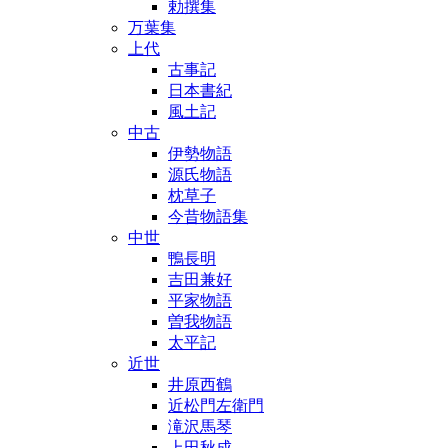
勅撰集
万葉集
上代
古事記
日本書紀
風土記
中古
伊勢物語
源氏物語
枕草子
今昔物語集
中世
鴨長明
吉田兼好
平家物語
曽我物語
太平記
近世
井原西鶴
近松門左衛門
滝沢馬琴
上田秋成