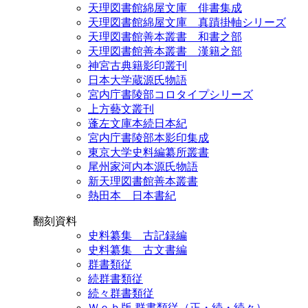
天理図書館綿屋文庫 俳書集成
天理図書館綿屋文庫 真蹟掛軸シリーズ
天理図書館善本叢書 和書之部
天理図書館善本叢書 漢籍之部
神宮古典籍影印叢刊
日本大学蔵源氏物語
宮内庁書陵部コロタイプシリーズ
上方藝文叢刊
蓬左文庫本続日本紀
宮内庁書陵部本影印集成
東京大学史料編纂所叢書
尾州家河内本源氏物語
新天理図書館善本叢書
熱田本 日本書紀
翻刻資料
史料纂集 古記録編
史料纂集 古文書編
群書類従
続群書類従
続々群書類従
Ｗｅｂ版 群書類従（正・続・続々）