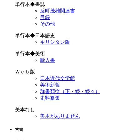
単行本◆書誌
反町茂雄関連書
目録
その他
単行本◆日本語史
キリシタン版
単行本◆美術
輸入書
Ｗｅｂ版
日本近代文学館
美術新報
群書類従（正・続・続々）
史料纂集
美本なし
美本がありません
古書