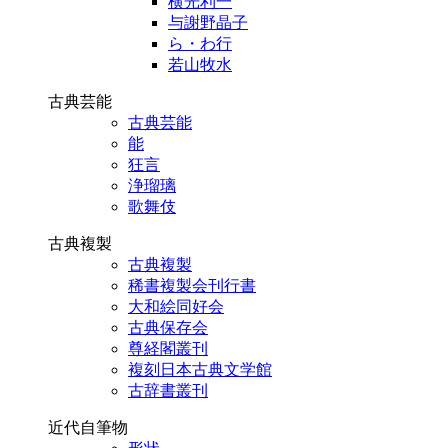
横光利一
与謝野晶子
ら・わ行
若山牧水
古典芸能
古典芸能
能
狂言
浄瑠璃
歌舞伎
古典複製
古典複製
稀書複製会刊行書
大和絵同好会
古典保存会
尊経閣叢刊
複刻日本古典文学館
古辞書叢刊
近代自筆物