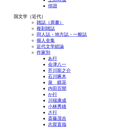
俳諧
国文学（近代）
雑誌（原書）
複刻雑誌
同人誌・地方誌・一般誌
個人全集
近代文学総論
作家別
あ行
会津八一
芥川龍之介
石川啄木
泉 鏡花
内田百閒
か行
川端康成
小林秀雄
さ行
斎藤茂吉
志賀直哉