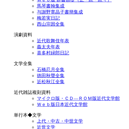
馬琴書翰集成
与謝野寛晶子書簡集成
梅若実日記
西山宗因全集
演劇資料
近代歌舞伎年表
義太夫年表
喜多村緑郎日記
文学全集
石橋忍月全集
徳田秋聲全集
近松秋江全集
近代雑誌複刻資料
マイクロ版・ＣＤ―ＲＯＭ版近代文学館
Ｗｅｂ版日本近代文学館
単行本◆文学
上代・中古・中世文学
近世文学