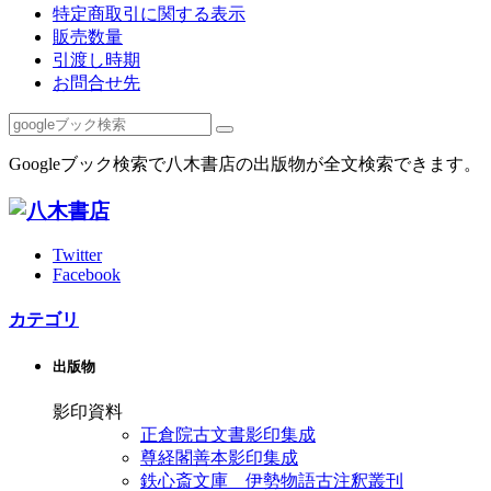
特定商取引に関する表示
販売数量
引渡し時期
お問合せ先
Googleブック検索で八木書店の出版物が全文検索できます。
Twitter
Facebook
カテゴリ
出版物
影印資料
正倉院古文書影印集成
尊経閣善本影印集成
鉄心斎文庫 伊勢物語古注釈叢刊