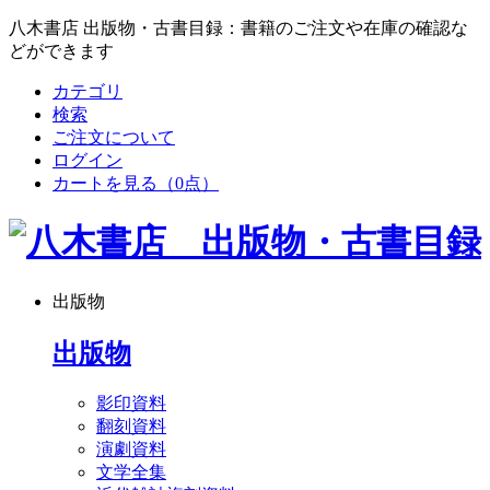
八木書店 出版物・古書目録：書籍のご注文や在庫の確認な
どができます
カテゴリ
検索
ご注文について
ログイン
カートを見る
（0点）
出版物
出版物
影印資料
翻刻資料
演劇資料
文学全集