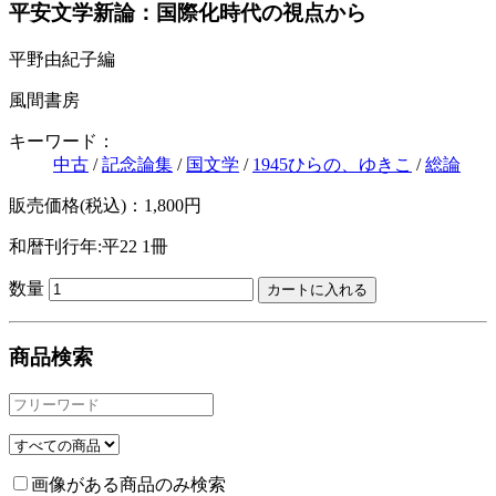
平安文学新論：国際化時代の視点から
平野由紀子編
風間書房
キーワード：
中古
/
記念論集
/
国文学
/
1945ひらの、ゆきこ
/
総論
販売価格(税込)：1,800円
和暦刊行年:平22
1冊
数量
商品検索
画像がある商品のみ検索