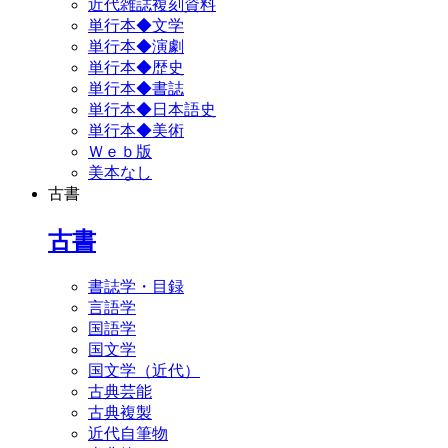
近代雑誌複刻資料
単行本◆文学
単行本◆演劇
単行本◆歴史
単行本◆書誌
単行本◆日本語史
単行本◆美術
Ｗｅｂ版
美本なし
古書
古書
書誌学・目録
言語学
国語学
国文学
国文学（近代）
古典芸能
古典複製
近代自筆物