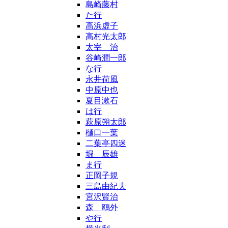
島崎藤村
た行
高浜虚子
高村光太郎
太宰 治
谷崎潤一郎
な行
永井荷風
中原中也
夏目漱石
は行
萩原朔太郎
樋口一葉
二葉亭四迷
堀 辰雄
ま行
正岡子規
三島由紀夫
宮沢賢治
森 鴎外
や行