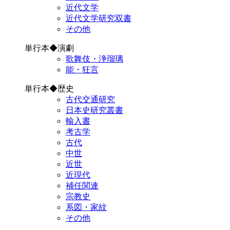
近代文学
近代文学研究双書
その他
単行本◆演劇
歌舞伎・浄瑠璃
能・狂言
単行本◆歴史
古代交通研究
日本史研究叢書
輸入書
考古学
古代
中世
近世
近現代
補任関連
宗教史
系図・家紋
その他