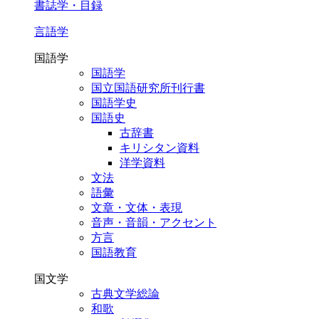
書誌学・目録
言語学
国語学
国語学
国立国語研究所刊行書
国語学史
国語史
古辞書
キリシタン資料
洋学資料
文法
語彙
文章・文体・表現
音声・音韻・アクセント
方言
国語教育
国文学
古典文学総論
和歌