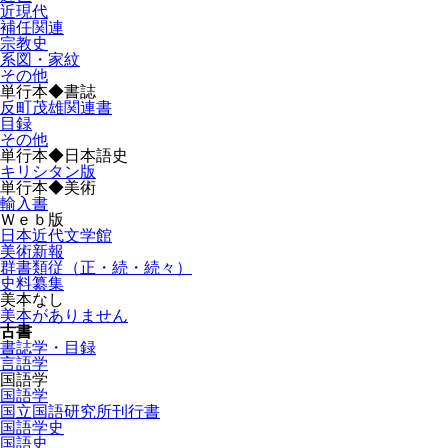
近現代
補任関連
宗教史
系図・家紋
その他
単行本◆書誌
反町茂雄関連書
目録
その他
単行本◆日本語史
キリシタン版
単行本◆美術
輸入書
Ｗｅｂ版
日本近代文学館
美術新報
群書類従（正・続・続々）
史料纂集
美本なし
美本がありません
古書
書誌学・目録
言語学
国語学
国語学
国立国語研究所刊行書
国語学史
国語史