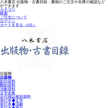
八木書店 出版物・古書目録：書籍のご注文や在庫の確認など
ができます
カテゴリ
検索
ご注文について
ログイン
カートを見る
（0点）
出版物
出版物
影印資料
翻刻資料
演劇資料
文学全集
近代雑誌複刻資料
単行本◆文学
単行本◆演劇