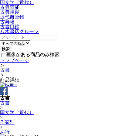
国文学（近代）
古典芸能
古典複製
近代自筆物
古典籍
古書目録
八木書店グループ
画像がある商品のみ検索
トップページ
＞
古書
＞
商品詳細
古書
古書
>
国文学（近代）
>
作家別
>
あ行