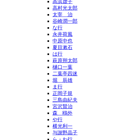
高浜虚子
高村光太郎
太宰 治
谷崎潤一郎
な行
永井荷風
中原中也
夏目漱石
は行
萩原朔太郎
樋口一葉
二葉亭四迷
堀 辰雄
ま行
正岡子規
三島由紀夫
宮沢賢治
森 鴎外
や行
横光利一
与謝野晶子
ら・わ行