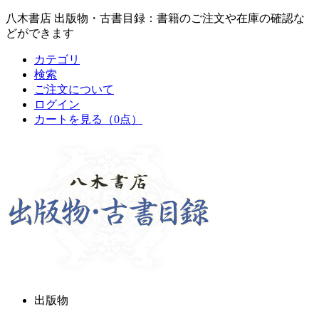
八木書店 出版物・古書目録：書籍のご注文や在庫の確認な
どができます
カテゴリ
検索
ご注文について
ログイン
カートを見る
（0点）
出版物