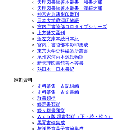
天理図書館善本叢書 和書之部
天理図書館善本叢書 漢籍之部
神宮古典籍影印叢刊
日本大学蔵源氏物語
宮内庁書陵部コロタイプシリーズ
上方藝文叢刊
蓬左文庫本続日本紀
宮内庁書陵部本影印集成
東京大学史料編纂所叢書
尾州家河内本源氏物語
新天理図書館善本叢書
熱田本 日本書紀
翻刻資料
史料纂集 古記録編
史料纂集 古文書編
群書類従
続群書類従
続々群書類従
Ｗｅｂ版 群書類従（正・続・続々）
馬琴書翰集成
与謝野寛晶子書簡集成