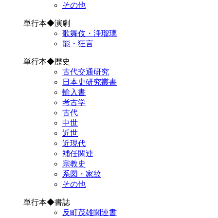
その他
単行本◆演劇
歌舞伎・浄瑠璃
能・狂言
単行本◆歴史
古代交通研究
日本史研究叢書
輸入書
考古学
古代
中世
近世
近現代
補任関連
宗教史
系図・家紋
その他
単行本◆書誌
反町茂雄関連書