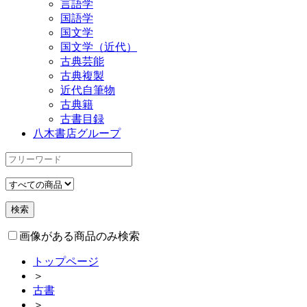
言語学
国語学
国文学
国文学（近代）
古典芸能
古典複製
近代自筆物
古典籍
古書目録
八木書店グループ
画像がある商品のみ検索
トップページ
＞
古書
＞