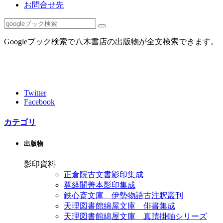
お問合せ先
Googleブック検索で八木書店の出版物が全文検索できます。
Twitter
Facebook
カテゴリ
出版物
影印資料
正倉院古文書影印集成
尊経閣善本影印集成
鉄心斎文庫 伊勢物語古注釈叢刊
天理図書館綿屋文庫 俳書集成
天理図書館綿屋文庫 真蹟掛軸シリーズ