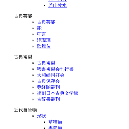
若山牧水
古典芸能
古典芸能
能
狂言
浄瑠璃
歌舞伎
古典複製
古典複製
稀書複製会刊行書
大和絵同好会
古典保存会
尊経閣叢刊
複刻日本古典文学館
古辞書叢刊
近代自筆物
形状
草稿類
書簡類