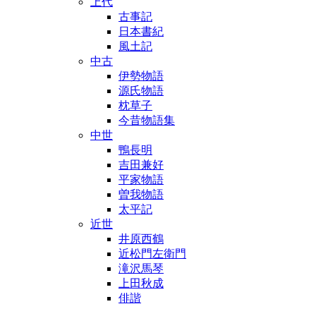
上代
古事記
日本書紀
風土記
中古
伊勢物語
源氏物語
枕草子
今昔物語集
中世
鴨長明
吉田兼好
平家物語
曽我物語
太平記
近世
井原西鶴
近松門左衛門
滝沢馬琴
上田秋成
俳諧