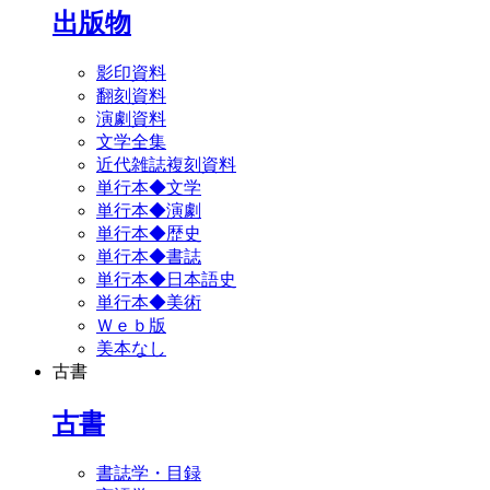
出版物
影印資料
翻刻資料
演劇資料
文学全集
近代雑誌複刻資料
単行本◆文学
単行本◆演劇
単行本◆歴史
単行本◆書誌
単行本◆日本語史
単行本◆美術
Ｗｅｂ版
美本なし
古書
古書
書誌学・目録