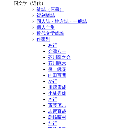
国文学（近代）
雑誌（原書）
複刻雑誌
同人誌・地方誌・一般誌
個人全集
近代文学総論
作家別
あ行
会津八一
芥川龍之介
石川啄木
泉 鏡花
内田百閒
か行
川端康成
小林秀雄
さ行
斎藤茂吉
志賀直哉
島崎藤村
た行