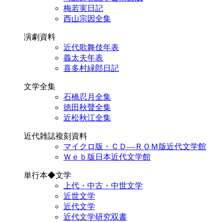
梅若実日記
西山宗因全集
演劇資料
近代歌舞伎年表
義太夫年表
喜多村緑郎日記
文学全集
石橋忍月全集
徳田秋聲全集
近松秋江全集
近代雑誌複刻資料
マイクロ版・ＣＤ―ＲＯＭ版近代文学館
Ｗｅｂ版日本近代文学館
単行本◆文学
上代・中古・中世文学
近世文学
近代文学
近代文学研究双書