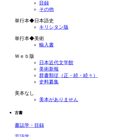
目録
その他
単行本◆日本語史
キリシタン版
単行本◆美術
輸入書
Ｗｅｂ版
日本近代文学館
美術新報
群書類従（正・続・続々）
史料纂集
美本なし
美本がありません
古書
書誌学・目録
言語学