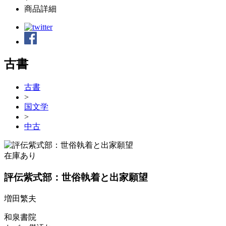
商品詳細
古書
古書
>
国文学
>
中古
在庫あり
評伝紫式部：世俗執着と出家願望
増田繁夫
和泉書院