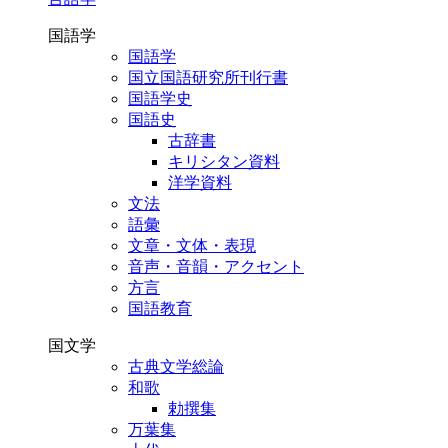
国語学
国語学
国立国語研究所刊行書
国語学史
国語史
古辞書
キリシタン資料
洋学資料
文法
語彙
文章・文体・表現
音声・音韻・アクセント
方言
国語教育
国文学
古典文学総論
和歌
勅撰集
万葉集