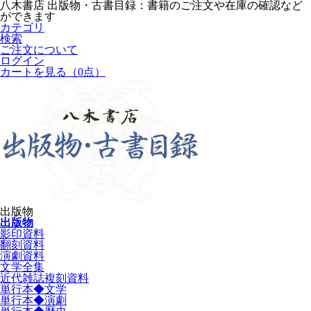
八木書店 出版物・古書目録：書籍のご注文や在庫の確認など
ができます
カテゴリ
検索
ご注文について
ログイン
カートを見る
（0点）
出版物
出版物
影印資料
翻刻資料
演劇資料
文学全集
近代雑誌複刻資料
単行本◆文学
単行本◆演劇