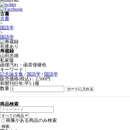
古書
古書
>
国語学
>
国語学
在庫あり
寿蔵録
山田忠雄
私家版
函僅汚れ・函背僅褪色
キーワード：
記念論文集
/
国語学
/
国語学
販売価格(税込)：2,500円
和暦刊行年:平5
1冊
数量
商品検索
画像がある商品のみ検索