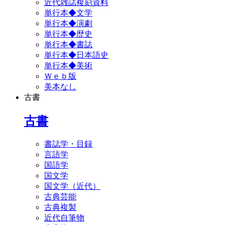
近代雑誌複刻資料
単行本◆文学
単行本◆演劇
単行本◆歴史
単行本◆書誌
単行本◆日本語史
単行本◆美術
Ｗｅｂ版
美本なし
古書
古書
書誌学・目録
言語学
国語学
国文学
国文学（近代）
古典芸能
古典複製
近代自筆物