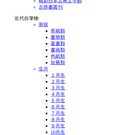
複刻日本古典文学館
古辞書叢刊
近代自筆物
形状
草稿類
書簡類
葉書類
書画類
色紙類
短冊類
生月
１月生
２月生
３月生
４月生
５月生
６月生
７月生
８月生
９月生
10月生