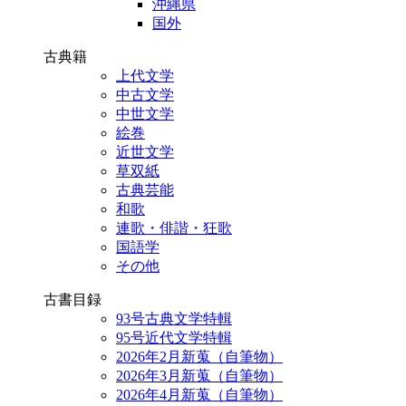
沖縄県
国外
古典籍
上代文学
中古文学
中世文学
絵巻
近世文学
草双紙
古典芸能
和歌
連歌・俳諧・狂歌
国語学
その他
古書目録
93号古典文学特輯
95号近代文学特輯
2026年2月新蒐（自筆物）
2026年3月新蒐（自筆物）
2026年4月新蒐（自筆物）