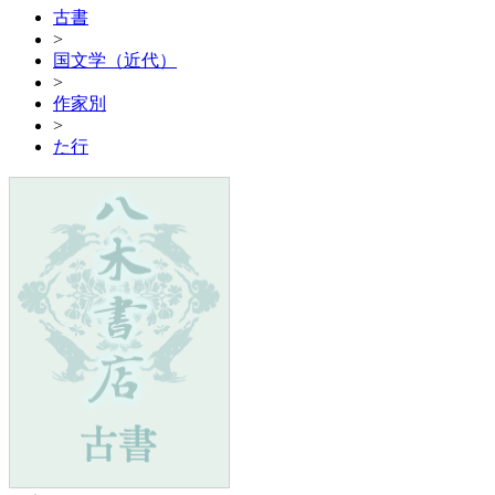
古書
>
国文学（近代）
>
作家別
>
た行