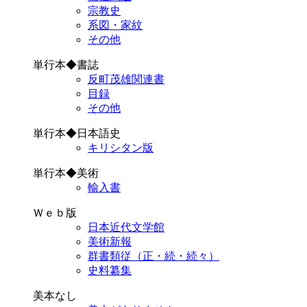
宗教史
系図・家紋
その他
単行本◆書誌
反町茂雄関連書
目録
その他
単行本◆日本語史
キリシタン版
単行本◆美術
輸入書
Ｗｅｂ版
日本近代文学館
美術新報
群書類従（正・続・続々）
史料纂集
美本なし