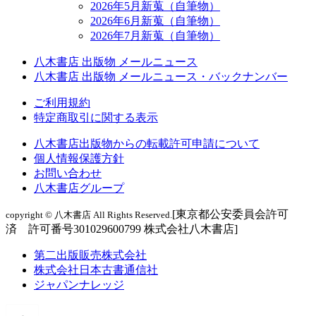
2026年5月新蒐（自筆物）
2026年6月新蒐（自筆物）
2026年7月新蒐（自筆物）
八木書店 出版物 メールニュース
八木書店 出版物 メールニュース・バックナンバー
ご利用規約
特定商取引に関する表示
八木書店出版物からの転載許可申請について
個人情報保護方針
お問い合わせ
八木書店グループ
[東京都公安委員会許可
copyright © 八木書店 All Rights Reserved.
済 許可番号301029600799 株式会社八木書店]
第二出版販売株式会社
株式会社日本古書通信社
ジャパンナレッジ