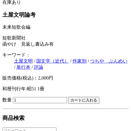
在庫あり
土屋文明論考
未来短歌会編
短歌新聞社
函やけ 見返し書込み有
キーワード：
土屋文明
/
国文学（近代）
/
作家別
/
つちや ぶんめい
/
単行本
/
評論
販売価格(税込)：2,000円
和暦刊行年:昭51
1冊
数量
商品検索