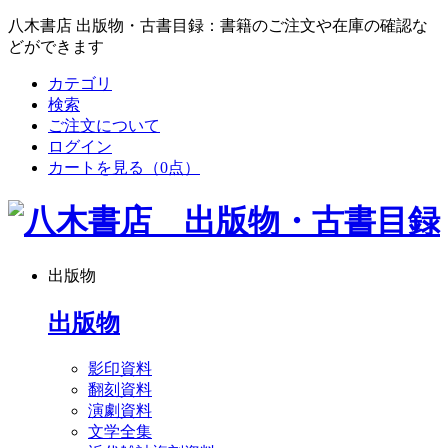
八木書店 出版物・古書目録：書籍のご注文や在庫の確認な
どができます
カテゴリ
検索
ご注文について
ログイン
カートを見る
（0点）
出版物
出版物
影印資料
翻刻資料
演劇資料
文学全集