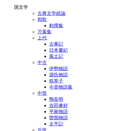
国文学
古典文学総論
和歌
勅撰集
万葉集
上代
古事記
日本書紀
風土記
中古
伊勢物語
源氏物語
枕草子
今昔物語集
中世
鴨長明
吉田兼好
平家物語
曽我物語
太平記
近世