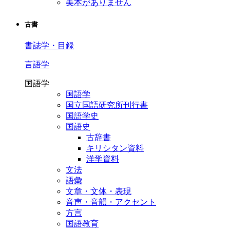
美本がありません
古書
書誌学・目録
言語学
国語学
国語学
国立国語研究所刊行書
国語学史
国語史
古辞書
キリシタン資料
洋学資料
文法
語彙
文章・文体・表現
音声・音韻・アクセント
方言
国語教育