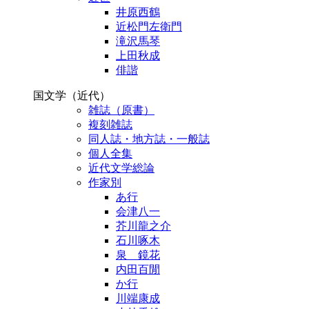
井原西鶴
近松門左衛門
滝沢馬琴
上田秋成
俳諧
国文学（近代）
雑誌（原書）
複刻雑誌
同人誌・地方誌・一般誌
個人全集
近代文学総論
作家別
あ行
会津八一
芥川龍之介
石川啄木
泉 鏡花
内田百閒
か行
川端康成