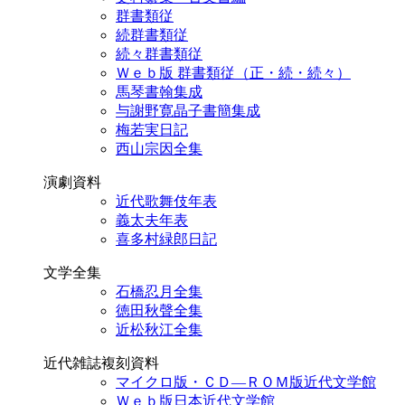
群書類従
続群書類従
続々群書類従
Ｗｅｂ版 群書類従（正・続・続々）
馬琴書翰集成
与謝野寛晶子書簡集成
梅若実日記
西山宗因全集
演劇資料
近代歌舞伎年表
義太夫年表
喜多村緑郎日記
文学全集
石橋忍月全集
徳田秋聲全集
近松秋江全集
近代雑誌複刻資料
マイクロ版・ＣＤ―ＲＯＭ版近代文学館
Ｗｅｂ版日本近代文学館