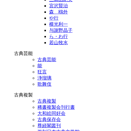
宮沢賢治
森 鴎外
や行
横光利一
与謝野晶子
ら・わ行
若山牧水
古典芸能
古典芸能
能
狂言
浄瑠璃
歌舞伎
古典複製
古典複製
稀書複製会刊行書
大和絵同好会
古典保存会
尊経閣叢刊