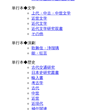
単行本◆文学
上代・中古・中世文学
近世文学
近代文学
近代文学研究双書
その他
単行本◆演劇
歌舞伎・浄瑠璃
能・狂言
単行本◆歴史
古代交通研究
日本史研究叢書
輸入書
考古学
古代
中世
近世
近現代
補任関連