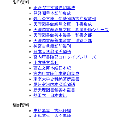
影印資料
正倉院古文書影印集成
尊経閣善本影印集成
鉄心斎文庫 伊勢物語古注釈叢刊
天理図書館綿屋文庫 俳書集成
天理図書館綿屋文庫 真蹟掛軸シリーズ
天理図書館善本叢書 和書之部
天理図書館善本叢書 漢籍之部
神宮古典籍影印叢刊
日本大学蔵源氏物語
宮内庁書陵部コロタイプシリーズ
上方藝文叢刊
蓬左文庫本続日本紀
宮内庁書陵部本影印集成
東京大学史料編纂所叢書
尾州家河内本源氏物語
新天理図書館善本叢書
熱田本 日本書紀
翻刻資料
史料纂集 古記録編
史料纂集 古文書編