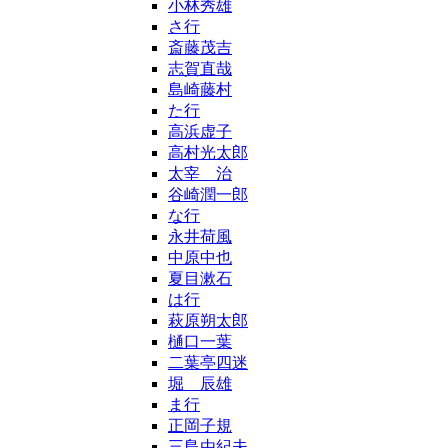
小林秀雄
さ行
斎藤茂吉
志賀直哉
島崎藤村
た行
高浜虚子
高村光太郎
太宰 治
谷崎潤一郎
な行
永井荷風
中原中也
夏目漱石
は行
萩原朔太郎
樋口一葉
二葉亭四迷
堀 辰雄
ま行
正岡子規
三島由紀夫