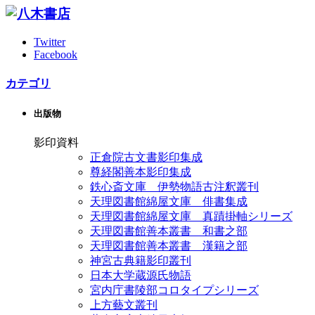
Twitter
Facebook
カテゴリ
出版物
影印資料
正倉院古文書影印集成
尊経閣善本影印集成
鉄心斎文庫 伊勢物語古注釈叢刊
天理図書館綿屋文庫 俳書集成
天理図書館綿屋文庫 真蹟掛軸シリーズ
天理図書館善本叢書 和書之部
天理図書館善本叢書 漢籍之部
神宮古典籍影印叢刊
日本大学蔵源氏物語
宮内庁書陵部コロタイプシリーズ
上方藝文叢刊