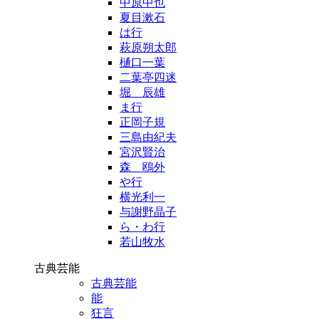
中原中也
夏目漱石
は行
萩原朔太郎
樋口一葉
二葉亭四迷
堀 辰雄
ま行
正岡子規
三島由紀夫
宮沢賢治
森 鴎外
や行
横光利一
与謝野晶子
ら・わ行
若山牧水
古典芸能
古典芸能
能
狂言