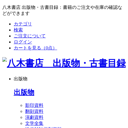
八木書店 出版物・古書目録：書籍のご注文や在庫の確認な
どができます
カテゴリ
検索
ご注文について
ログイン
カートを見る
（0点）
出版物
出版物
影印資料
翻刻資料
演劇資料
文学全集