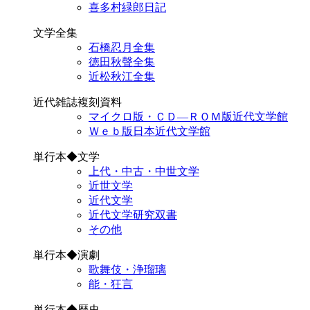
喜多村緑郎日記
文学全集
石橋忍月全集
徳田秋聲全集
近松秋江全集
近代雑誌複刻資料
マイクロ版・ＣＤ―ＲＯＭ版近代文学館
Ｗｅｂ版日本近代文学館
単行本◆文学
上代・中古・中世文学
近世文学
近代文学
近代文学研究双書
その他
単行本◆演劇
歌舞伎・浄瑠璃
能・狂言
単行本◆歴史