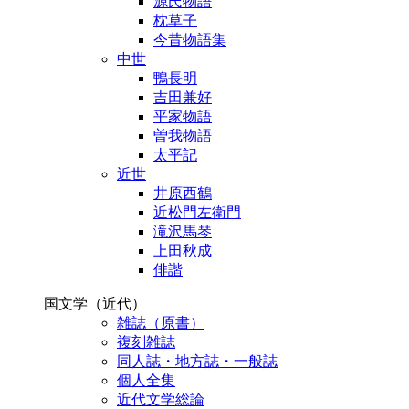
源氏物語
枕草子
今昔物語集
中世
鴨長明
吉田兼好
平家物語
曽我物語
太平記
近世
井原西鶴
近松門左衛門
滝沢馬琴
上田秋成
俳諧
国文学（近代）
雑誌（原書）
複刻雑誌
同人誌・地方誌・一般誌
個人全集
近代文学総論