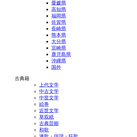
愛媛県
高知県
福岡県
佐賀県
長崎県
熊本県
大分県
宮崎県
鹿児島県
沖縄県
国外
古典籍
上代文学
中古文学
中世文学
絵巻
近世文学
草双紙
古典芸能
和歌
連歌・俳諧・狂歌