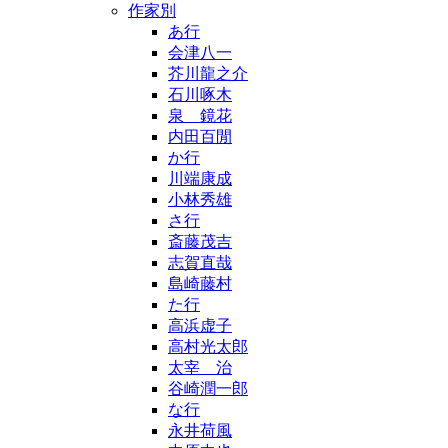
作家別
あ行
会津八一
芥川龍之介
石川啄木
泉 鏡花
内田百閒
か行
川端康成
小林秀雄
さ行
斎藤茂吉
志賀直哉
島崎藤村
た行
高浜虚子
高村光太郎
太宰 治
谷崎潤一郎
な行
永井荷風