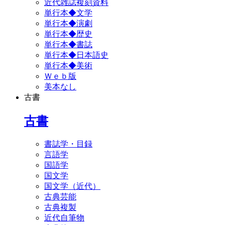
近代雑誌複刻資料
単行本◆文学
単行本◆演劇
単行本◆歴史
単行本◆書誌
単行本◆日本語史
単行本◆美術
Ｗｅｂ版
美本なし
古書
古書
書誌学・目録
言語学
国語学
国文学
国文学（近代）
古典芸能
古典複製
近代自筆物