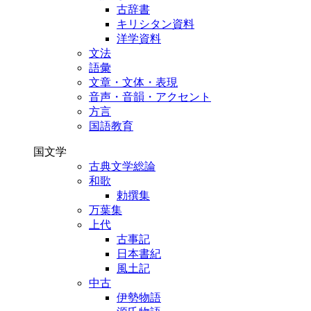
古辞書
キリシタン資料
洋学資料
文法
語彙
文章・文体・表現
音声・音韻・アクセント
方言
国語教育
国文学
古典文学総論
和歌
勅撰集
万葉集
上代
古事記
日本書紀
風土記
中古
伊勢物語