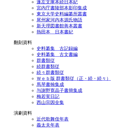
蓬左文庫本続日本紀
宮内庁書陵部本影印集成
東京大学史料編纂所叢書
尾州家河内本源氏物語
新天理図書館善本叢書
熱田本 日本書紀
翻刻資料
史料纂集 古記録編
史料纂集 古文書編
群書類従
続群書類従
続々群書類従
Ｗｅｂ版 群書類従（正・続・続々）
馬琴書翰集成
与謝野寛晶子書簡集成
梅若実日記
西山宗因全集
演劇資料
近代歌舞伎年表
義太夫年表