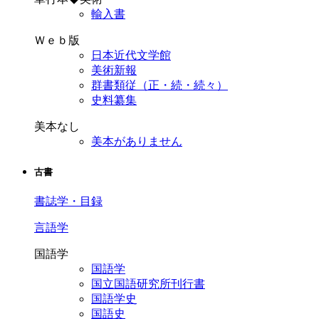
輸入書
Ｗｅｂ版
日本近代文学館
美術新報
群書類従（正・続・続々）
史料纂集
美本なし
美本がありません
古書
書誌学・目録
言語学
国語学
国語学
国立国語研究所刊行書
国語学史
国語史