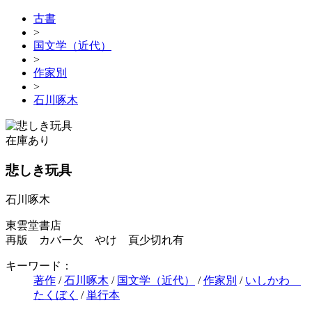
古書
>
国文学（近代）
>
作家別
>
石川啄木
在庫あり
悲しき玩具
石川啄木
東雲堂書店
再版 カバー欠 やけ 頁少切れ有
キーワード：
著作
/
石川啄木
/
国文学（近代）
/
作家別
/
いしかわ
たくぼく
/
単行本