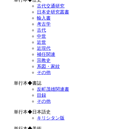
古代交通研究
日本史研究叢書
輸入書
考古学
古代
中世
近世
近現代
補任関連
宗教史
系図・家紋
その他
単行本◆書誌
反町茂雄関連書
目録
その他
単行本◆日本語史
キリシタン版
単行本◆美術