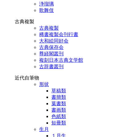
浄瑠璃
歌舞伎
古典複製
古典複製
稀書複製会刊行書
大和絵同好会
古典保存会
尊経閣叢刊
複刻日本古典文学館
古辞書叢刊
近代自筆物
形状
草稿類
書簡類
葉書類
書画類
色紙類
短冊類
生月
１月生