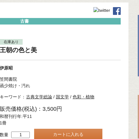
古書
在庫あり
王朝の色と美
伊原昭
笠間書院
函少焼け・汚れ
キーワード：
古典文学総論
/
国文学
/
色彩・植物
販売価格(税込)：3,500円
和暦刊行年:平11
1冊
数量