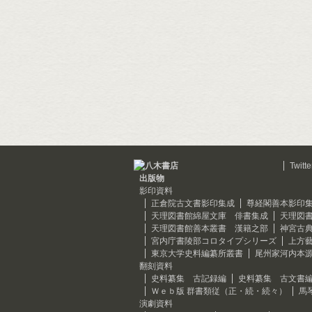
Twitte
出版物
影印資料
正倉院古文書影印集成
尊経閣善本影印
天理図書館綿屋文庫 俳書集成
天理図
天理図書館善本叢書 漢籍之部
神宮古
宮内庁書陵部コロタイプシリーズ
上方
東京大学史料編纂所叢書
尾州家河内本
翻刻資料
史料纂集 古記録編
史料纂集 古文書
Ｗｅｂ版 群書類従（正・続・続々）
馬
演劇資料