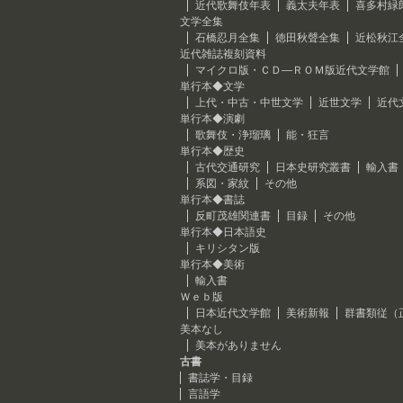
近代歌舞伎年表
義太夫年表
喜多村緑
文学全集
石橋忍月全集
徳田秋聲全集
近松秋江
近代雑誌複刻資料
マイクロ版・ＣＤ―ＲＯＭ版近代文学館
単行本◆文学
上代・中古・中世文学
近世文学
近代
単行本◆演劇
歌舞伎・浄瑠璃
能・狂言
単行本◆歴史
古代交通研究
日本史研究叢書
輸入書
系図・家紋
その他
単行本◆書誌
反町茂雄関連書
目録
その他
単行本◆日本語史
キリシタン版
単行本◆美術
輸入書
Ｗｅｂ版
日本近代文学館
美術新報
群書類従（
美本なし
美本がありません
古書
書誌学・目録
言語学