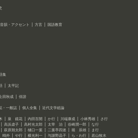
史
音韻・アクセント
方言
国語教育
語集
語
太平記
上田秋成
俳諧
誌・一般誌
個人全集
近代文学総論
木
泉 鏡花
内田百閒
か行
川端康成
小林秀雄
さ行
高浜虚子
高村光太郎
太宰 治
谷崎潤一郎
な行
萩原朔太郎
樋口一葉
二葉亭四迷
堀 辰雄
ま行
 鴎外
や行
横光利一
与謝野晶子
ら・わ行
若山牧水