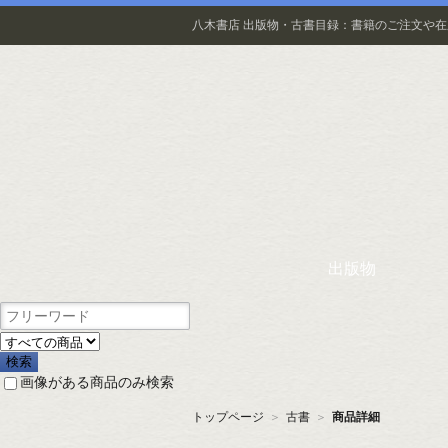
八木書店 出版物・古書目録：書籍のご注文や
出版物
画像がある商品のみ検索
トップページ
＞
古書
＞
商品詳細