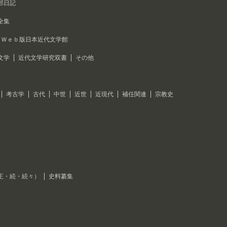
郎日記
全集
Ｗｅｂ版日本近代文学館
文学
近代文学研究双書
その他
考古学
古代
中世
近世
近現代
補任関連
宗教史
正・続・続々）
史料纂集