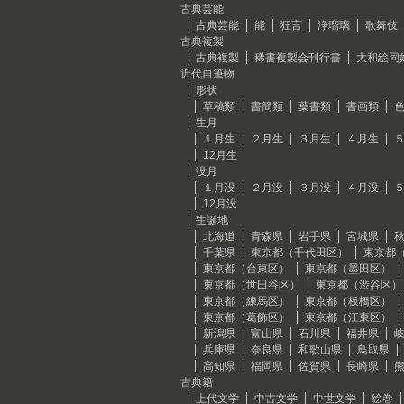
古典芸能
古典芸能
能
狂言
浄瑠璃
歌舞伎
古典複製
古典複製
稀書複製会刊行書
大和絵同
近代自筆物
形状
草稿類
書簡類
葉書類
書画類
生月
１月生
２月生
３月生
４月生
12月生
没月
１月没
２月没
３月没
４月没
12月没
生誕地
北海道
青森県
岩手県
宮城県
千葉県
東京都（千代田区）
東京都
東京都（台東区）
東京都（墨田区）
東京都（世田谷区）
東京都（渋谷区）
東京都（練馬区）
東京都（板橋区）
東京都（葛飾区）
東京都（江東区）
新潟県
富山県
石川県
福井県
兵庫県
奈良県
和歌山県
鳥取県
高知県
福岡県
佐賀県
長崎県
古典籍
上代文学
中古文学
中世文学
絵巻