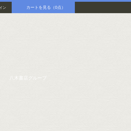
カートを見る
（0点）
イン
八木書店グループ