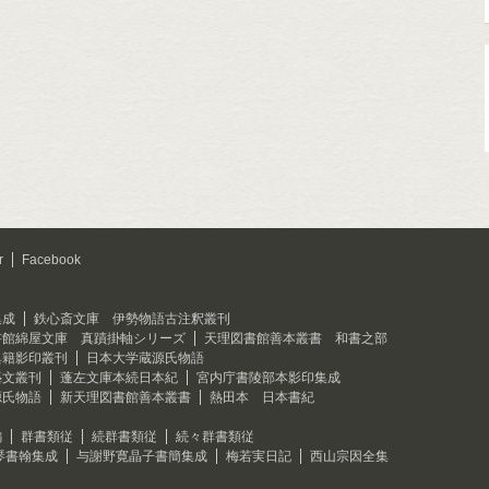
r
Facebook
集成
鉄心斎文庫 伊勢物語古注釈叢刊
書館綿屋文庫 真蹟掛軸シリーズ
天理図書館善本叢書 和書之部
典籍影印叢刊
日本大学蔵源氏物語
藝文叢刊
蓬左文庫本続日本紀
宮内庁書陵部本影印集成
源氏物語
新天理図書館善本叢書
熱田本 日本書紀
編
群書類従
続群書類従
続々群書類従
琴書翰集成
与謝野寛晶子書簡集成
梅若実日記
西山宗因全集