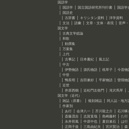
国語学
国語学
国立国語研究所刊行書
国語学
国語史
古辞書
キリシタン資料
洋学資料
文法
語彙
文章・文体・表現
音声・
国文学
古典文学総論
和歌
勅撰集
万葉集
上代
古事記
日本書紀
風土記
中古
伊勢物語
源氏物語
枕草子
今昔物
中世
鴨長明
吉田兼好
平家物語
曽我物
近世
井原西鶴
近松門左衛門
滝沢馬琴
国文学（近代）
雑誌（原書）
複刻雑誌
同人誌・地方
作家別
あ行
会津八一
芥川龍之介
石川啄
斎藤茂吉
志賀直哉
島崎藤村
た行
永井荷風
中原中也
夏目漱石
は行
正岡子規
三島由紀夫
宮沢賢治
森