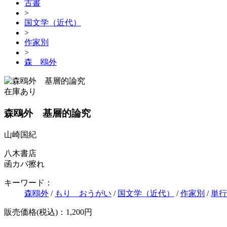
古書
>
国文学（近代）
>
作家別
>
森 鴎外
在庫あり
森鴎外 基層的論究
山崎国紀
八木書店
函カバ擦れ
キーワード：
森鴎外
/
もり おうがい
/
国文学（近代）
/
作家別
/
単行
販売価格(税込)：1,200円