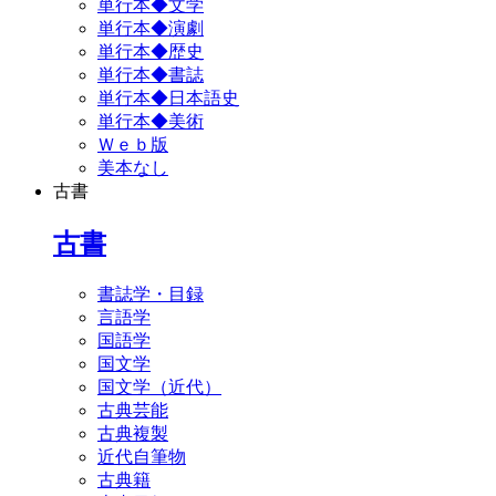
単行本◆文学
単行本◆演劇
単行本◆歴史
単行本◆書誌
単行本◆日本語史
単行本◆美術
Ｗｅｂ版
美本なし
古書
古書
書誌学・目録
言語学
国語学
国文学
国文学（近代）
古典芸能
古典複製
近代自筆物
古典籍