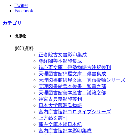
Twitter
Facebook
カテゴリ
出版物
影印資料
正倉院古文書影印集成
尊経閣善本影印集成
鉄心斎文庫 伊勢物語古注釈叢刊
天理図書館綿屋文庫 俳書集成
天理図書館綿屋文庫 真蹟掛軸シリーズ
天理図書館善本叢書 和書之部
天理図書館善本叢書 漢籍之部
神宮古典籍影印叢刊
日本大学蔵源氏物語
宮内庁書陵部コロタイプシリーズ
上方藝文叢刊
蓬左文庫本続日本紀
宮内庁書陵部本影印集成