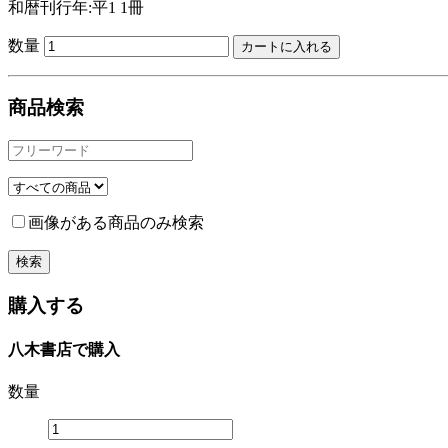
和暦刊行年:平1
1冊
数量
商品検索
画像がある商品のみ検索
購入する
八木書店で購入
数量