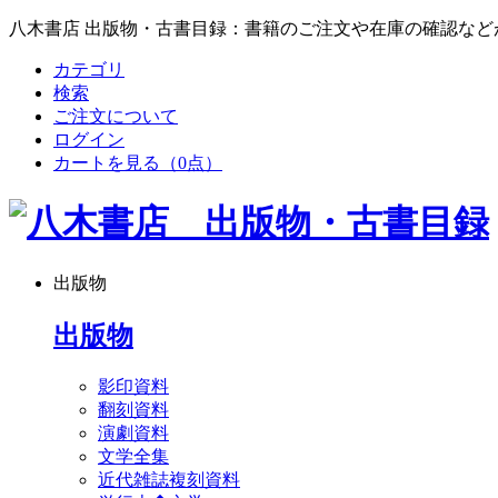
八木書店 出版物・古書目録：書籍のご注文や在庫の確認など
カテゴリ
検索
ご注文について
ログイン
カートを見る
（0点）
出版物
出版物
影印資料
翻刻資料
演劇資料
文学全集
近代雑誌複刻資料