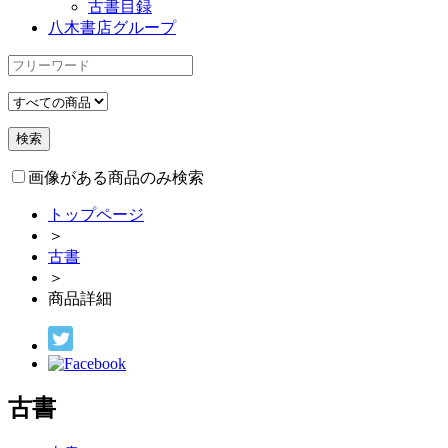
古書目録
八木書店グループ
画像がある商品のみ検索
トップページ
＞
古書
＞
商品詳細
古書