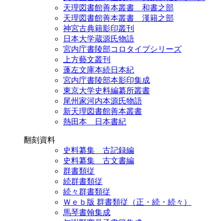
天理図書館善本叢書 和書之部
天理図書館善本叢書 漢籍之部
神宮古典籍影印叢刊
日本大学蔵源氏物語
宮内庁書陵部コロタイプシリーズ
上方藝文叢刊
蓬左文庫本続日本紀
宮内庁書陵部本影印集成
東京大学史料編纂所叢書
尾州家河内本源氏物語
新天理図書館善本叢書
熱田本 日本書紀
翻刻資料
史料纂集 古記録編
史料纂集 古文書編
群書類従
続群書類従
続々群書類従
Ｗｅｂ版 群書類従（正・続・続々）
馬琴書翰集成