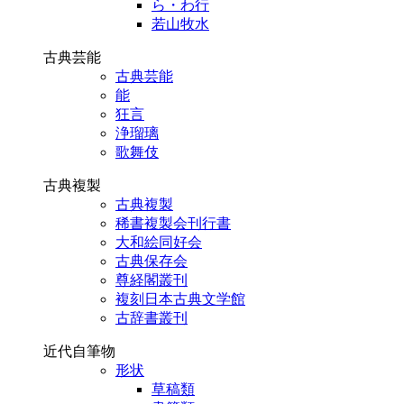
ら・わ行
若山牧水
古典芸能
古典芸能
能
狂言
浄瑠璃
歌舞伎
古典複製
古典複製
稀書複製会刊行書
大和絵同好会
古典保存会
尊経閣叢刊
複刻日本古典文学館
古辞書叢刊
近代自筆物
形状
草稿類