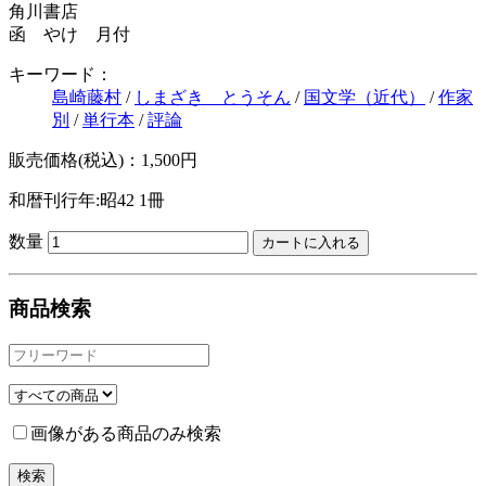
角川書店
函 やけ 月付
キーワード：
島崎藤村
/
しまざき とうそん
/
国文学（近代）
/
作家
別
/
単行本
/
評論
販売価格(税込)：1,500円
和暦刊行年:昭42
1冊
数量
商品検索
画像がある商品のみ検索