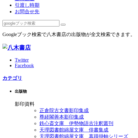
引渡し時期
お問合せ先
Googleブック検索で八木書店の出版物が全文検索できます。
Twitter
Facebook
カテゴリ
出版物
影印資料
正倉院古文書影印集成
尊経閣善本影印集成
鉄心斎文庫 伊勢物語古注釈叢刊
天理図書館綿屋文庫 俳書集成
天理図書館綿屋文庫 真蹟掛軸シリーズ