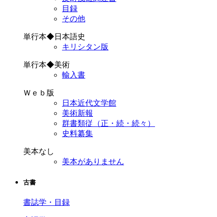
目録
その他
単行本◆日本語史
キリシタン版
単行本◆美術
輸入書
Ｗｅｂ版
日本近代文学館
美術新報
群書類従（正・続・続々）
史料纂集
美本なし
美本がありません
古書
書誌学・目録