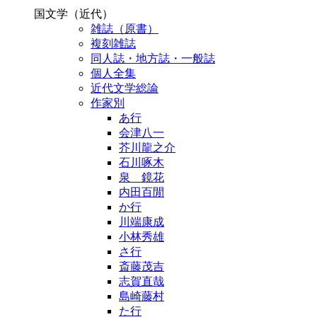
国文学（近代）
雑誌（原書）
複刻雑誌
同人誌・地方誌・一般誌
個人全集
近代文学総論
作家別
あ行
会津八一
芥川龍之介
石川啄木
泉 鏡花
内田百閒
か行
川端康成
小林秀雄
さ行
斎藤茂吉
志賀直哉
島崎藤村
た行