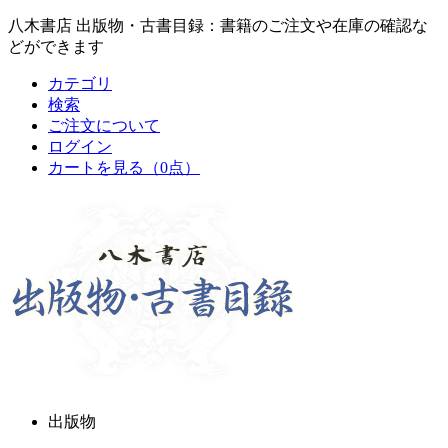
八木書店 出版物・古書目録：書籍のご注文や在庫の確認な
どができます
カテゴリ
検索
ご注文について
ログイン
カートを見る
（0点）
出版物