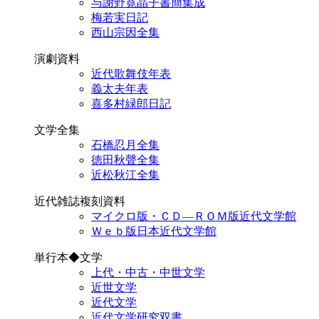
与謝野寛晶子書簡集成
梅若実日記
西山宗因全集
演劇資料
近代歌舞伎年表
義太夫年表
喜多村緑郎日記
文学全集
石橋忍月全集
徳田秋聲全集
近松秋江全集
近代雑誌複刻資料
マイクロ版・ＣＤ―ＲＯＭ版近代文学館
Ｗｅｂ版日本近代文学館
単行本◆文学
上代・中古・中世文学
近世文学
近代文学
近代文学研究双書