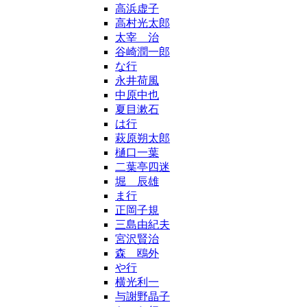
高浜虚子
高村光太郎
太宰 治
谷崎潤一郎
な行
永井荷風
中原中也
夏目漱石
は行
萩原朔太郎
樋口一葉
二葉亭四迷
堀 辰雄
ま行
正岡子規
三島由紀夫
宮沢賢治
森 鴎外
や行
横光利一
与謝野晶子