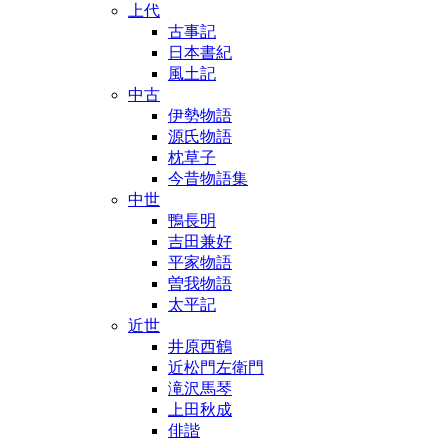
上代
古事記
日本書紀
風土記
中古
伊勢物語
源氏物語
枕草子
今昔物語集
中世
鴨長明
吉田兼好
平家物語
曽我物語
太平記
近世
井原西鶴
近松門左衛門
滝沢馬琴
上田秋成
俳諧