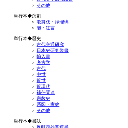
その他
単行本◆演劇
歌舞伎・浄瑠璃
能・狂言
単行本◆歴史
古代交通研究
日本史研究叢書
輸入書
考古学
古代
中世
近世
近現代
補任関連
宗教史
系図・家紋
その他
単行本◆書誌
反町茂雄関連書