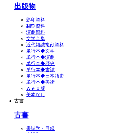
出版物
影印資料
翻刻資料
演劇資料
文学全集
近代雑誌複刻資料
単行本◆文学
単行本◆演劇
単行本◆歴史
単行本◆書誌
単行本◆日本語史
単行本◆美術
Ｗｅｂ版
美本なし
古書
古書
書誌学・目録