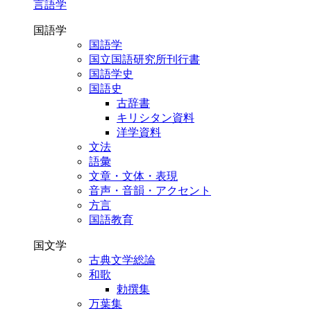
言語学
国語学
国語学
国立国語研究所刊行書
国語学史
国語史
古辞書
キリシタン資料
洋学資料
文法
語彙
文章・文体・表現
音声・音韻・アクセント
方言
国語教育
国文学
古典文学総論
和歌
勅撰集
万葉集