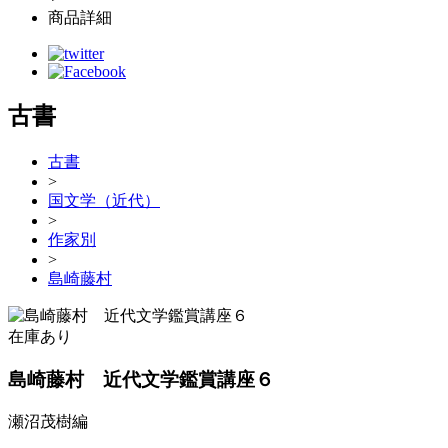
商品詳細
古書
古書
>
国文学（近代）
>
作家別
>
島崎藤村
在庫あり
島崎藤村 近代文学鑑賞講座６
瀬沼茂樹編