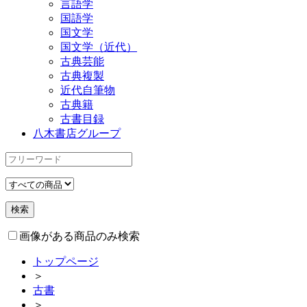
言語学
国語学
国文学
国文学（近代）
古典芸能
古典複製
近代自筆物
古典籍
古書目録
八木書店グループ
画像がある商品のみ検索
トップページ
＞
古書
＞