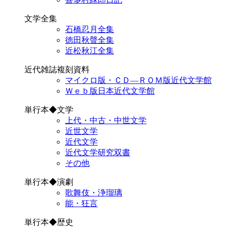
文学全集
石橋忍月全集
徳田秋聲全集
近松秋江全集
近代雑誌複刻資料
マイクロ版・ＣＤ―ＲＯＭ版近代文学館
Ｗｅｂ版日本近代文学館
単行本◆文学
上代・中古・中世文学
近世文学
近代文学
近代文学研究双書
その他
単行本◆演劇
歌舞伎・浄瑠璃
能・狂言
単行本◆歴史