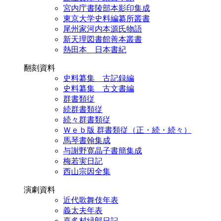
宮内庁書陵部本影印集成
東京大学史料編纂所叢書
尾州家河内本源氏物語
新天理図書館善本叢書
熱田本 日本書紀
翻刻資料
史料纂集 古記録編
史料纂集 古文書編
群書類従
続群書類従
続々群書類従
Ｗｅｂ版 群書類従（正・続・続々）
馬琴書翰集成
与謝野寛晶子書簡集成
梅若実日記
西山宗因全集
演劇資料
近代歌舞伎年表
義太夫年表
喜多村緑郎日記