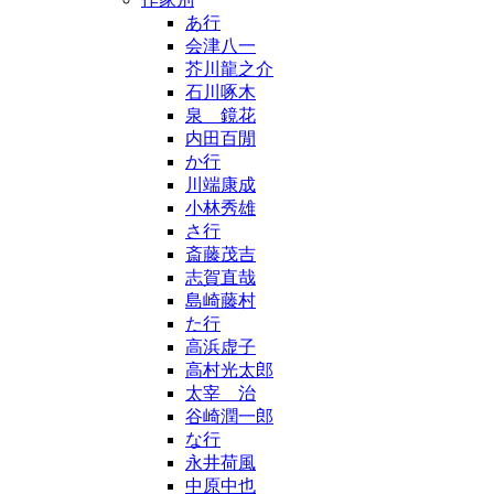
あ行
会津八一
芥川龍之介
石川啄木
泉 鏡花
内田百閒
か行
川端康成
小林秀雄
さ行
斎藤茂吉
志賀直哉
島崎藤村
た行
高浜虚子
高村光太郎
太宰 治
谷崎潤一郎
な行
永井荷風
中原中也