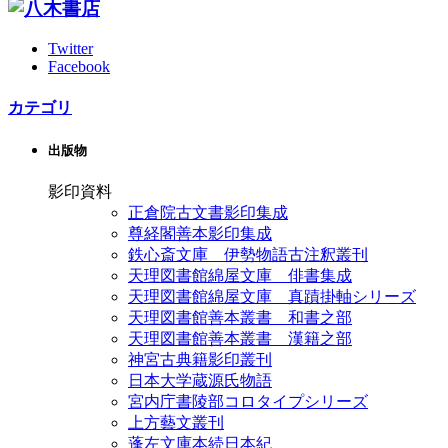
Twitter
Facebook
カテゴリ
出版物
影印資料
正倉院古文書影印集成
尊経閣善本影印集成
鉄心斎文庫 伊勢物語古注釈叢刊
天理図書館綿屋文庫 俳書集成
天理図書館綿屋文庫 真蹟掛軸シリーズ
天理図書館善本叢書 和書之部
天理図書館善本叢書 漢籍之部
神宮古典籍影印叢刊
日本大学蔵源氏物語
宮内庁書陵部コロタイプシリーズ
上方藝文叢刊
蓬左文庫本続日本紀