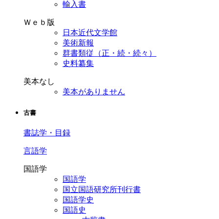
輸入書
Ｗｅｂ版
日本近代文学館
美術新報
群書類従（正・続・続々）
史料纂集
美本なし
美本がありません
古書
書誌学・目録
言語学
国語学
国語学
国立国語研究所刊行書
国語学史
国語史