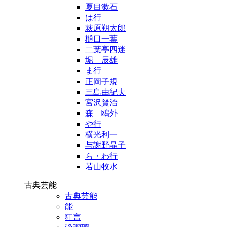
夏目漱石
は行
萩原朔太郎
樋口一葉
二葉亭四迷
堀 辰雄
ま行
正岡子規
三島由紀夫
宮沢賢治
森 鴎外
や行
横光利一
与謝野晶子
ら・わ行
若山牧水
古典芸能
古典芸能
能
狂言