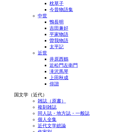
枕草子
今昔物語集
中世
鴨長明
吉田兼好
平家物語
曽我物語
太平記
近世
井原西鶴
近松門左衛門
滝沢馬琴
上田秋成
俳諧
国文学（近代）
雑誌（原書）
複刻雑誌
同人誌・地方誌・一般誌
個人全集
近代文学総論
作家別