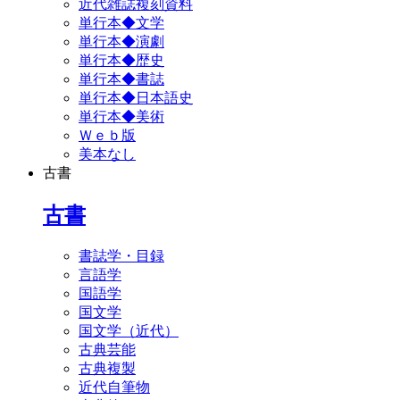
近代雑誌複刻資料
単行本◆文学
単行本◆演劇
単行本◆歴史
単行本◆書誌
単行本◆日本語史
単行本◆美術
Ｗｅｂ版
美本なし
古書
古書
書誌学・目録
言語学
国語学
国文学
国文学（近代）
古典芸能
古典複製
近代自筆物