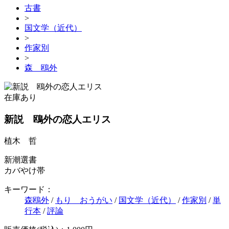
古書
>
国文学（近代）
>
作家別
>
森 鴎外
在庫あり
新説 鴎外の恋人エリス
植木 哲
新潮選書
カバやけ帯
キーワード：
森鴎外
/
もり おうがい
/
国文学（近代）
/
作家別
/
単
行本
/
評論