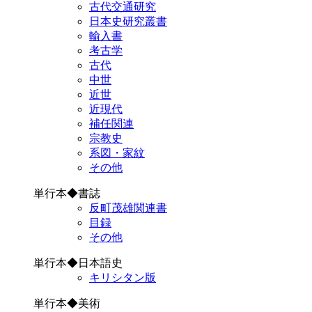
古代交通研究
日本史研究叢書
輸入書
考古学
古代
中世
近世
近現代
補任関連
宗教史
系図・家紋
その他
単行本◆書誌
反町茂雄関連書
目録
その他
単行本◆日本語史
キリシタン版
単行本◆美術