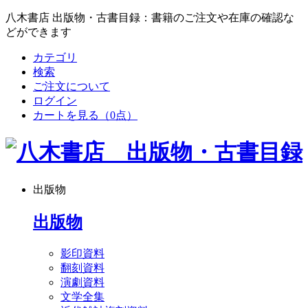
八木書店 出版物・古書目録：書籍のご注文や在庫の確認な
どができます
カテゴリ
検索
ご注文について
ログイン
カートを見る
（0点）
出版物
出版物
影印資料
翻刻資料
演劇資料
文学全集