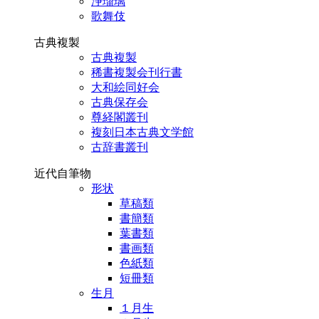
浄瑠璃
歌舞伎
古典複製
古典複製
稀書複製会刊行書
大和絵同好会
古典保存会
尊経閣叢刊
複刻日本古典文学館
古辞書叢刊
近代自筆物
形状
草稿類
書簡類
葉書類
書画類
色紙類
短冊類
生月
１月生