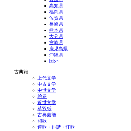
高知県
福岡県
佐賀県
長崎県
熊本県
大分県
宮崎県
鹿児島県
沖縄県
国外
古典籍
上代文学
中古文学
中世文学
絵巻
近世文学
草双紙
古典芸能
和歌
連歌・俳諧・狂歌