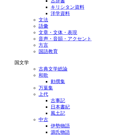
古辞書
キリシタン資料
洋学資料
文法
語彙
文章・文体・表現
音声・音韻・アクセント
方言
国語教育
国文学
古典文学総論
和歌
勅撰集
万葉集
上代
古事記
日本書紀
風土記
中古
伊勢物語
源氏物語