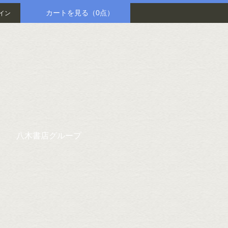
カートを見る
（0点）
イン
八木書店グループ