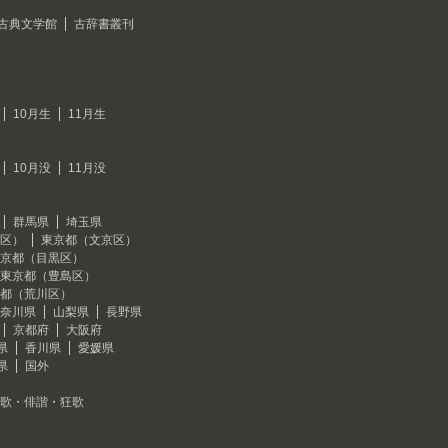
古典文学館
古辞書叢刊
10月生
11月生
10月没
11月没
群馬県
埼玉県
区）
東京都（文京区）
京都（目黒区）
東京都（豊島区）
都（荒川区）
奈川県
山梨県
長野県
京都府
大阪府
県
香川県
愛媛県
県
国外
歌・俳諧・狂歌