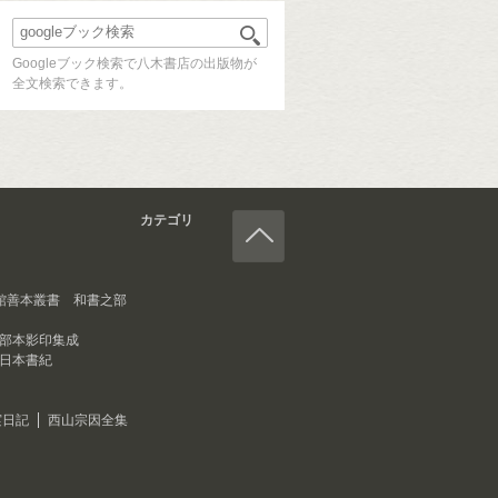
Googleブック検索で八木書店の出版物が
全文検索できます。
カテゴリ
館善本叢書 和書之部
部本影印集成
日本書紀
実日記
西山宗因全集