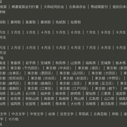
製
複製
稀書複製会刊行書
大和絵同好会
古典保存会
尊経閣叢刊
複刻日本
筆物
稿類
書簡類
葉書類
書画類
色紙類
短冊類
月生
２月生
３月生
４月生
５月生
６月生
７月生
８月生
９月生
2月生
月没
２月没
３月没
４月没
５月没
６月没
７月没
８月没
９月没
2月没
地
海道
青森県
岩手県
宮城県
秋田県
山形県
福島県
茨城県
栃木県
葉県
東京都（千代田区）
東京都（中央区）
東京都（港区）
東京都（新宿
京都（台東区）
東京都（墨田区）
東京都（品川区）
東京都（大田区）
東
京都（世田谷区）
東京都（渋谷区）
東京都（杉並区）
東京都（中野区）
京都（練馬区）
東京都（板橋区）
東京都（北区）
東京都（足立区）
東京
京都（葛飾区）
東京都（江東区）
東京都（江戸川区）
東京都（都下）
神
潟県
富山県
石川県
福井県
岐阜県
静岡県
愛知県
三重県
滋賀県
庫県
奈良県
和歌山県
鳥取県
島根県
岡山県
広島県
山口県
徳島
知県
福岡県
佐賀県
長崎県
熊本県
大分県
宮崎県
鹿児島県
沖縄
文学
中古文学
中世文学
絵巻
近世文学
草双紙
古典芸能
和歌
連
学
その他
録