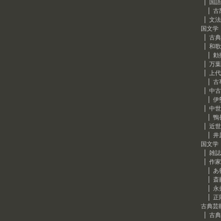
国語
古
文法
国文学
古典
和歌
勅
万葉
上代
古
中古
伊
中世
鴨
近世
井
国文学
雑誌
作家
あ
斎
永
正
古典芸
古典