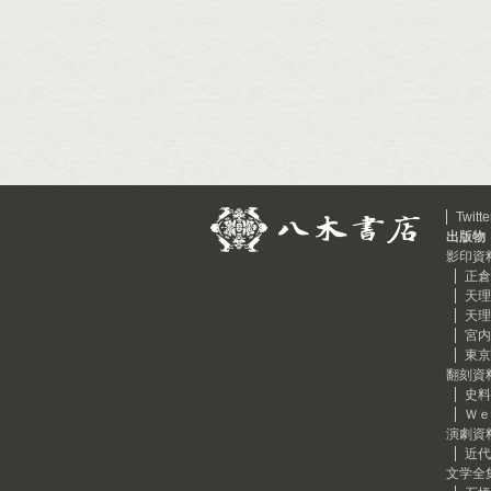
Twitte
出版物
影印資
正倉
天理
天理
宮内
東京
翻刻資
史料
Ｗｅ
演劇資
近代
文学全