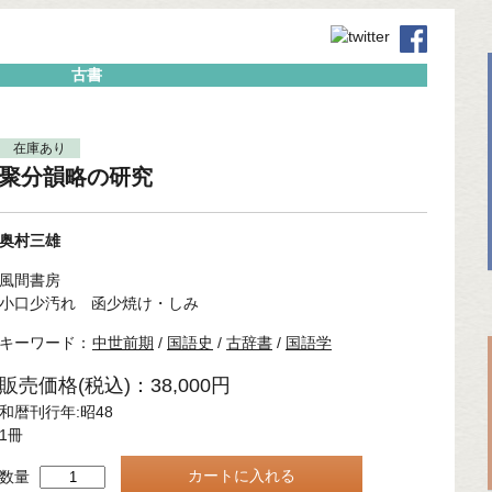
古書
在庫あり
聚分韻略の研究
奥村三雄
風間書房
小口少汚れ 函少焼け・しみ
キーワード：
中世前期
/
国語史
/
古辞書
/
国語学
販売価格(税込)：38,000円
和暦刊行年:昭48
1冊
数量