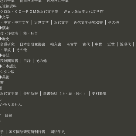
忍月全集
徳田秋聲全集
近松秋江全集
誌複刻資料
クロ版・ＣＤ―ＲＯＭ版近代文学館
Ｗｅｂ版日本近代文学館
◆文学
・中古・中世文学
近世文学
近代文学
近代文学研究双書
その他
◆演劇
伎・浄瑠璃
能・狂言
◆歴史
交通研究
日本史研究叢書
輸入書
考古学
古代
中世
近世
近現代
・家紋
その他
◆書誌
茂雄関連書
目録
その他
◆日本語史
シタン版
◆美術
書
版
近代文学館
美術新報
群書類従（正・続・続々）
史料纂集
し
がありません
学・目録
学
学
国立国語研究所刊行書
国語学史