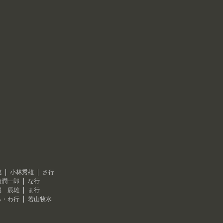
成
小林秀雄
さ行
崎潤一郎
な行
堀 辰雄
ま行
ら・わ行
若山牧水