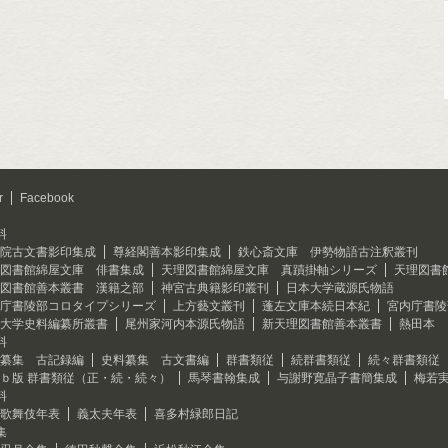
r
Facebook
料
院古文書影印集成
尊経閣善本影印集成
鉄心斎文庫 伊勢物語古注釈叢刊
図書館綿屋文庫 俳書集成
天理図書館綿屋文庫 真蹟掛軸シリーズ
天理図書
図書館善本叢書 漢籍之部
神宮古典籍影印叢刊
日本大学蔵源氏物語
庁書陵部コロタイプシリーズ
上方藝文叢刊
蓬左文庫本続日本紀
宮内庁書陵
大学史料編纂所叢書
尾州家河内本源氏物語
新天理図書館善本叢書
熱田本 
料
纂集 古記録編
史料纂集 古文書編
群書類従
続群書類従
続々群書類従
ｂ版 群書類従（正・続・続々）
馬琴書翰集成
与謝野寛晶子書簡集成
梅若
料
歌舞伎年表
義太夫年表
喜多村緑郎日記
集