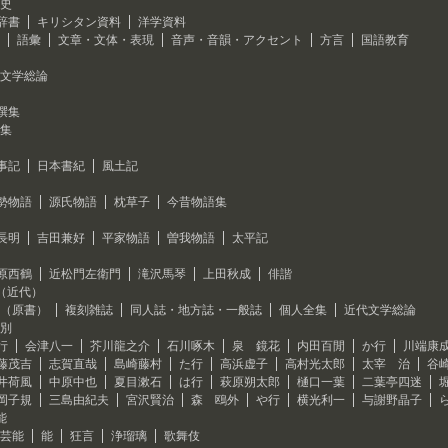
史
辞書
キリシタン資料
洋学資料
語彙
文章・文体・表現
音声・音韻・アクセント
方言
国語教育
文学総論
撰集
集
事記
日本書紀
風土記
勢物語
源氏物語
枕草子
今昔物語集
長明
吉田兼好
平家物語
曽我物語
太平記
原西鶴
近松門左衛門
滝沢馬琴
上田秋成
俳諧
（近代）
（原書）
複刻雑誌
同人誌・地方誌・一般誌
個人全集
近代文学総論
別
行
会津八一
芥川龍之介
石川啄木
泉 鏡花
内田百閒
か行
川端康
藤茂吉
志賀直哉
島崎藤村
た行
高浜虚子
高村光太郎
太宰 治
谷
井荷風
中原中也
夏目漱石
は行
萩原朔太郎
樋口一葉
二葉亭四迷
岡子規
三島由紀夫
宮沢賢治
森 鴎外
や行
横光利一
与謝野晶子
能
芸能
能
狂言
浄瑠璃
歌舞伎