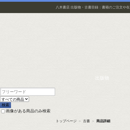
八木書店 出版物・古書目録：書籍のご注文や
出版物
画像がある商品のみ検索
トップページ
＞
古書
＞
商品詳細