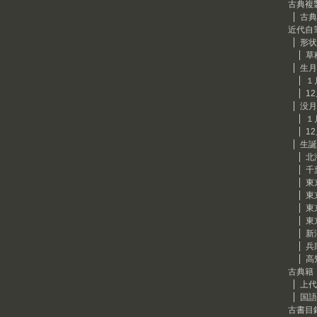
古典複
古典
近代自
形状
草
生月
１
1
没月
１
1
生誕
北
千
東
東
東
東
新
兵
高
古典籍
上代
国語
古書目