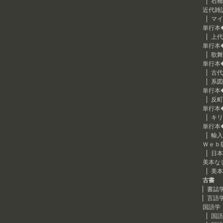
石橋
近代雑
マイ
単行本
上代
単行本
歌舞
単行本
古代
系図
単行本
反町
単行本
キリ
単行本
輸入
Ｗｅｂ
日本
美本な
美本
古書
書誌
言語
国語学
国語