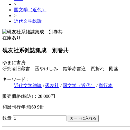
>
国文学（近代）
>
近代文学総論
在庫あり
硯友社系雑誌集成 別巻共
ゆまに書房
研究者旧蔵書 函やけしみ 鉛筆赤書込 頁折れ 附箋
キーワード：
近代文学総論
/
硯友社
/
国文学（近代）
/
単行本
販売価格(税込)：28,000円
和暦刊行年:昭60
9冊
数量