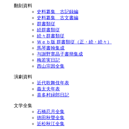
翻刻資料
史料纂集 古記録編
史料纂集 古文書編
群書類従
続群書類従
続々群書類従
Ｗｅｂ版 群書類従（正・続・続々）
馬琴書翰集成
与謝野寛晶子書簡集成
梅若実日記
西山宗因全集
演劇資料
近代歌舞伎年表
義太夫年表
喜多村緑郎日記
文学全集
石橋忍月全集
徳田秋聲全集
近松秋江全集