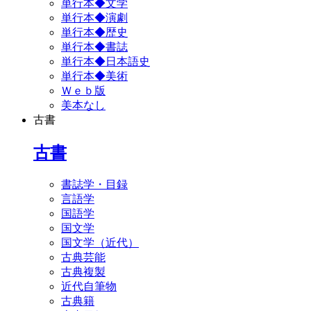
単行本◆文学
単行本◆演劇
単行本◆歴史
単行本◆書誌
単行本◆日本語史
単行本◆美術
Ｗｅｂ版
美本なし
古書
古書
書誌学・目録
言語学
国語学
国文学
国文学（近代）
古典芸能
古典複製
近代自筆物
古典籍