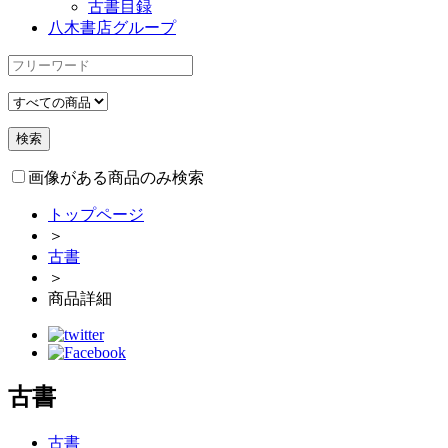
古書目録
八木書店グループ
画像がある商品のみ検索
トップページ
＞
古書
＞
商品詳細
古書
古書