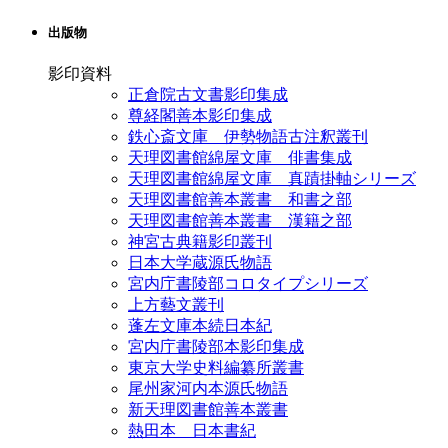
出版物
影印資料
正倉院古文書影印集成
尊経閣善本影印集成
鉄心斎文庫 伊勢物語古注釈叢刊
天理図書館綿屋文庫 俳書集成
天理図書館綿屋文庫 真蹟掛軸シリーズ
天理図書館善本叢書 和書之部
天理図書館善本叢書 漢籍之部
神宮古典籍影印叢刊
日本大学蔵源氏物語
宮内庁書陵部コロタイプシリーズ
上方藝文叢刊
蓬左文庫本続日本紀
宮内庁書陵部本影印集成
東京大学史料編纂所叢書
尾州家河内本源氏物語
新天理図書館善本叢書
熱田本 日本書紀