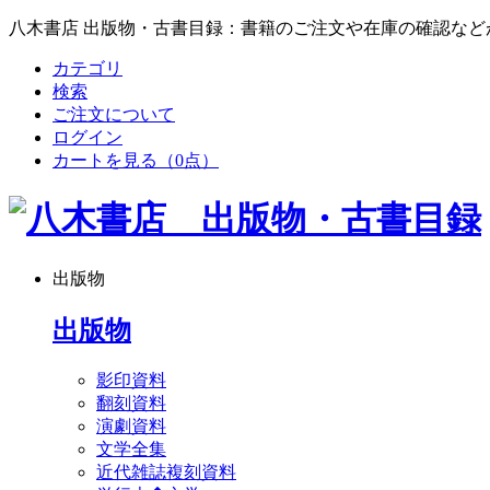
八木書店 出版物・古書目録：書籍のご注文や在庫の確認など
カテゴリ
検索
ご注文について
ログイン
カートを見る
（0点）
出版物
出版物
影印資料
翻刻資料
演劇資料
文学全集
近代雑誌複刻資料