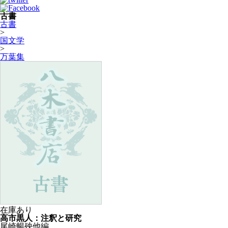
古書
古書
>
国文学
>
万葉集
在庫あり
高市黒人：注釈と研究
尾崎暢殃他編