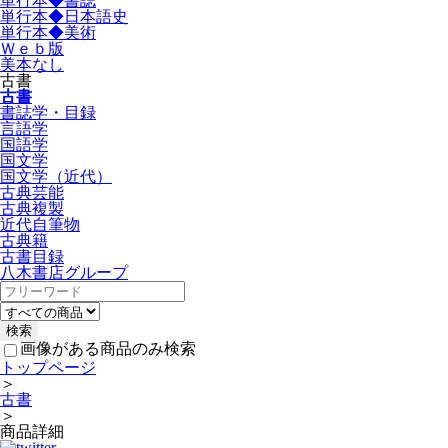
単行本◆書誌
単行本◆日本語史
単行本◆美術
Ｗｅｂ版
美本なし
古書
古書
書誌学・目録
言語学
国語学
国文学
国文学（近代）
古典芸能
古典複製
近代自筆物
古典籍
古書目録
八木書店グループ
画像がある商品のみ検索
トップページ
＞
古書
＞
商品詳細