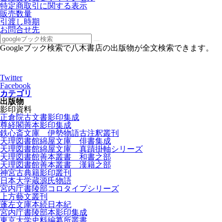
特定商取引に関する表示
販売数量
引渡し時期
お問合せ先
Googleブック検索で八木書店の出版物が全文検索できます。
Twitter
Facebook
カテゴリ
出版物
影印資料
正倉院古文書影印集成
尊経閣善本影印集成
鉄心斎文庫 伊勢物語古注釈叢刊
天理図書館綿屋文庫 俳書集成
天理図書館綿屋文庫 真蹟掛軸シリーズ
天理図書館善本叢書 和書之部
天理図書館善本叢書 漢籍之部
神宮古典籍影印叢刊
日本大学蔵源氏物語
宮内庁書陵部コロタイプシリーズ
上方藝文叢刊
蓬左文庫本続日本紀
宮内庁書陵部本影印集成
東京大学史料編纂所叢書