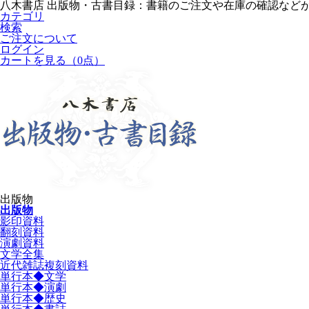
八木書店 出版物・古書目録：書籍のご注文や在庫の確認など
カテゴリ
検索
ご注文について
ログイン
カートを見る
（0点）
出版物
出版物
影印資料
翻刻資料
演劇資料
文学全集
近代雑誌複刻資料
単行本◆文学
単行本◆演劇
単行本◆歴史