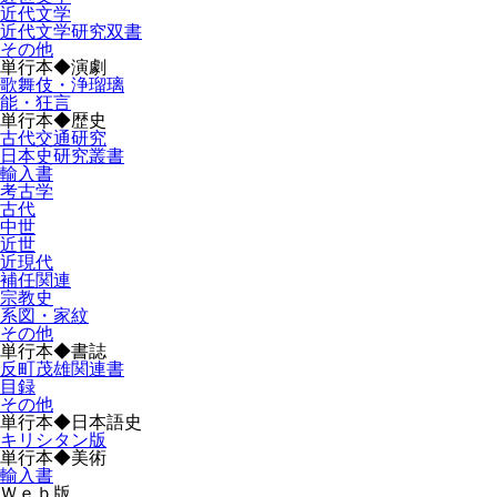
近代文学
近代文学研究双書
その他
単行本◆演劇
歌舞伎・浄瑠璃
能・狂言
単行本◆歴史
古代交通研究
日本史研究叢書
輸入書
考古学
古代
中世
近世
近現代
補任関連
宗教史
系図・家紋
その他
単行本◆書誌
反町茂雄関連書
目録
その他
単行本◆日本語史
キリシタン版
単行本◆美術
輸入書
Ｗｅｂ版