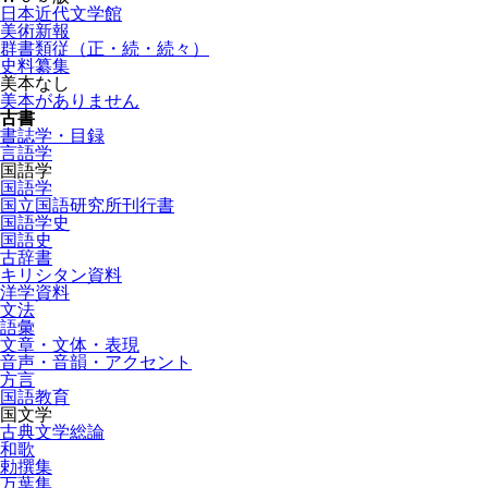
日本近代文学館
美術新報
群書類従（正・続・続々）
史料纂集
美本なし
美本がありません
古書
書誌学・目録
言語学
国語学
国語学
国立国語研究所刊行書
国語学史
国語史
古辞書
キリシタン資料
洋学資料
文法
語彙
文章・文体・表現
音声・音韻・アクセント
方言
国語教育
国文学
古典文学総論
和歌
勅撰集
万葉集