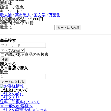
新典社
函傷・少褪色
キーワード：
歌人論
/
高市黒人
/
国文学
/
万葉集
販売価格(税込)：5,800円
和暦刊行年:平8
1冊
数量
商品検索
画像がある商品のみ検索
購入する
八木書店で購入
数量
ご注文について
ご注文の前に
ご注文方法
送料・手数料について
※ 一般のお客様へ
ご注文の変更やキャンセル