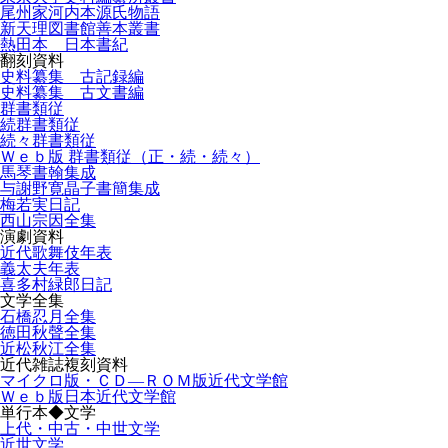
尾州家河内本源氏物語
新天理図書館善本叢書
熱田本 日本書紀
翻刻資料
史料纂集 古記録編
史料纂集 古文書編
群書類従
続群書類従
続々群書類従
Ｗｅｂ版 群書類従（正・続・続々）
馬琴書翰集成
与謝野寛晶子書簡集成
梅若実日記
西山宗因全集
演劇資料
近代歌舞伎年表
義太夫年表
喜多村緑郎日記
文学全集
石橋忍月全集
徳田秋聲全集
近松秋江全集
近代雑誌複刻資料
マイクロ版・ＣＤ―ＲＯＭ版近代文学館
Ｗｅｂ版日本近代文学館
単行本◆文学
上代・中古・中世文学
近世文学