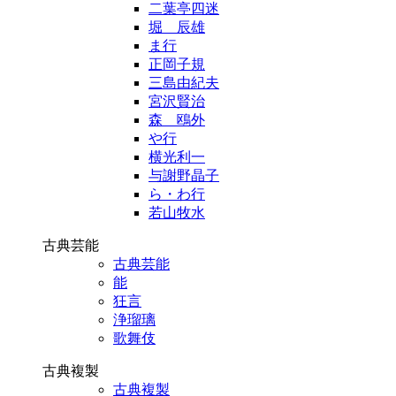
二葉亭四迷
堀 辰雄
ま行
正岡子規
三島由紀夫
宮沢賢治
森 鴎外
や行
横光利一
与謝野晶子
ら・わ行
若山牧水
古典芸能
古典芸能
能
狂言
浄瑠璃
歌舞伎
古典複製
古典複製