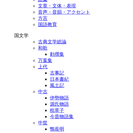
文章・文体・表現
音声・音韻・アクセント
方言
国語教育
国文学
古典文学総論
和歌
勅撰集
万葉集
上代
古事記
日本書紀
風土記
中古
伊勢物語
源氏物語
枕草子
今昔物語集
中世
鴨長明