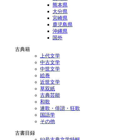
熊本県
大分県
宮崎県
鹿児島県
沖縄県
国外
古典籍
上代文学
中古文学
中世文学
絵巻
近世文学
草双紙
古典芸能
和歌
連歌・俳諧・狂歌
国語学
その他
古書目録
93号古典文学特輯