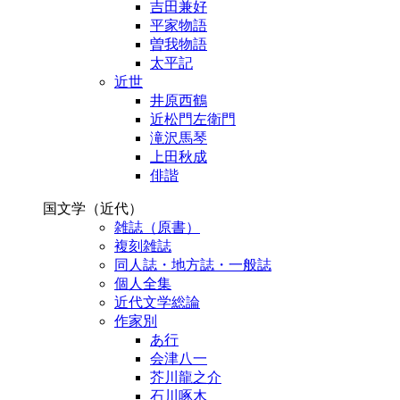
吉田兼好
平家物語
曽我物語
太平記
近世
井原西鶴
近松門左衛門
滝沢馬琴
上田秋成
俳諧
国文学（近代）
雑誌（原書）
複刻雑誌
同人誌・地方誌・一般誌
個人全集
近代文学総論
作家別
あ行
会津八一
芥川龍之介
石川啄木