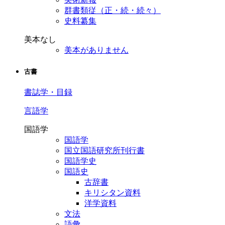
群書類従（正・続・続々）
史料纂集
美本なし
美本がありません
古書
書誌学・目録
言語学
国語学
国語学
国立国語研究所刊行書
国語学史
国語史
古辞書
キリシタン資料
洋学資料
文法
語彙