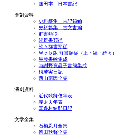
熱田本 日本書紀
翻刻資料
史料纂集 古記録編
史料纂集 古文書編
群書類従
続群書類従
続々群書類従
Ｗｅｂ版 群書類従（正・続・続々）
馬琴書翰集成
与謝野寛晶子書簡集成
梅若実日記
西山宗因全集
演劇資料
近代歌舞伎年表
義太夫年表
喜多村緑郎日記
文学全集
石橋忍月全集
徳田秋聲全集