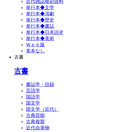
近代雑誌複刻資料
単行本◆文学
単行本◆演劇
単行本◆歴史
単行本◆書誌
単行本◆日本語史
単行本◆美術
Ｗｅｂ版
美本なし
古書
古書
書誌学・目録
言語学
国語学
国文学
国文学（近代）
古典芸能
古典複製
近代自筆物