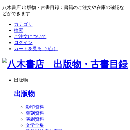
八木書店 出版物・古書目録：書籍のご注文や在庫の確認な
どができます
カテゴリ
検索
ご注文について
ログイン
カートを見る
（0点）
出版物
出版物
影印資料
翻刻資料
演劇資料
文学全集