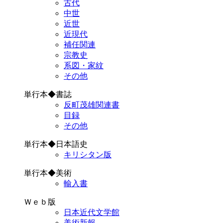
古代
中世
近世
近現代
補任関連
宗教史
系図・家紋
その他
単行本◆書誌
反町茂雄関連書
目録
その他
単行本◆日本語史
キリシタン版
単行本◆美術
輸入書
Ｗｅｂ版
日本近代文学館
美術新報