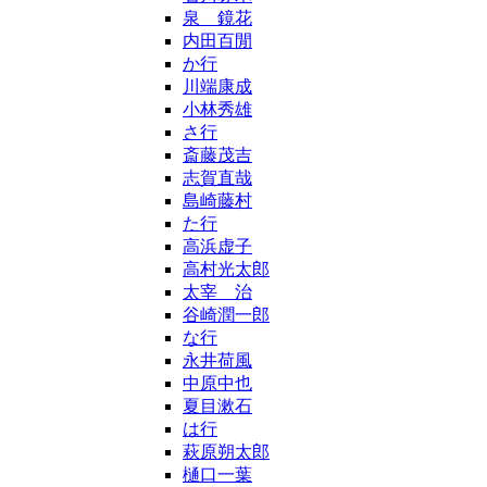
泉 鏡花
内田百閒
か行
川端康成
小林秀雄
さ行
斎藤茂吉
志賀直哉
島崎藤村
た行
高浜虚子
高村光太郎
太宰 治
谷崎潤一郎
な行
永井荷風
中原中也
夏目漱石
は行
萩原朔太郎
樋口一葉