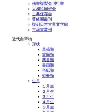
稀書複製会刊行書
大和絵同好会
古典保存会
尊経閣叢刊
複刻日本古典文学館
古辞書叢刊
近代自筆物
形状
草稿類
書簡類
葉書類
書画類
色紙類
短冊類
生月
１月生
２月生
３月生
４月生
５月生