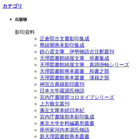
カテゴリ
出版物
影印資料
正倉院古文書影印集成
尊経閣善本影印集成
鉄心斎文庫 伊勢物語古注釈叢刊
天理図書館綿屋文庫 俳書集成
天理図書館綿屋文庫 真蹟掛軸シリーズ
天理図書館善本叢書 和書之部
天理図書館善本叢書 漢籍之部
神宮古典籍影印叢刊
日本大学蔵源氏物語
宮内庁書陵部コロタイプシリーズ
上方藝文叢刊
蓬左文庫本続日本紀
宮内庁書陵部本影印集成
東京大学史料編纂所叢書
尾州家河内本源氏物語
新天理図書館善本叢書