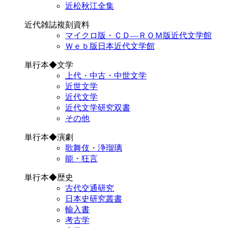
近松秋江全集
近代雑誌複刻資料
マイクロ版・ＣＤ―ＲＯＭ版近代文学館
Ｗｅｂ版日本近代文学館
単行本◆文学
上代・中古・中世文学
近世文学
近代文学
近代文学研究双書
その他
単行本◆演劇
歌舞伎・浄瑠璃
能・狂言
単行本◆歴史
古代交通研究
日本史研究叢書
輸入書
考古学