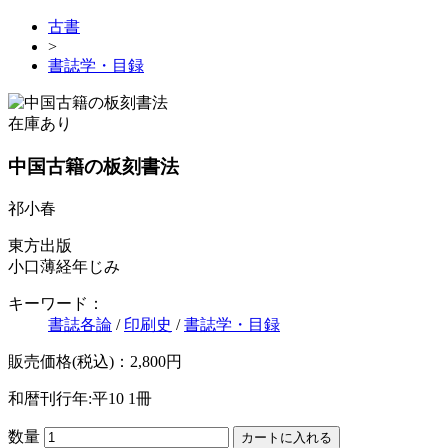
古書
>
書誌学・目録
在庫あり
中国古籍の板刻書法
祁小春
東方出版
小口薄経年じみ
キーワード：
書誌各論
/
印刷史
/
書誌学・目録
販売価格(税込)：2,800円
和暦刊行年:平10
1冊
数量