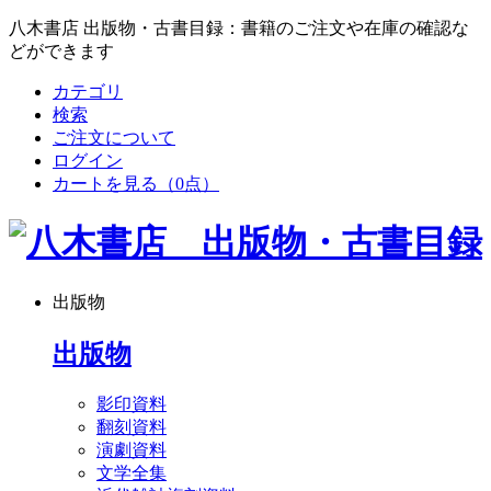
八木書店 出版物・古書目録：書籍のご注文や在庫の確認な
どができます
カテゴリ
検索
ご注文について
ログイン
カートを見る
（0点）
出版物
出版物
影印資料
翻刻資料
演劇資料
文学全集