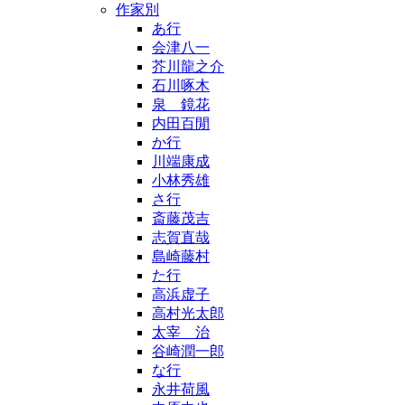
作家別
あ行
会津八一
芥川龍之介
石川啄木
泉 鏡花
内田百閒
か行
川端康成
小林秀雄
さ行
斎藤茂吉
志賀直哉
島崎藤村
た行
高浜虚子
高村光太郎
太宰 治
谷崎潤一郎
な行
永井荷風