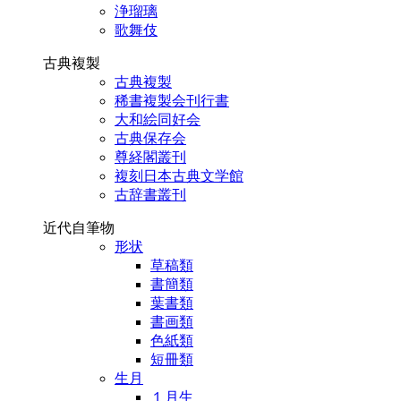
浄瑠璃
歌舞伎
古典複製
古典複製
稀書複製会刊行書
大和絵同好会
古典保存会
尊経閣叢刊
複刻日本古典文学館
古辞書叢刊
近代自筆物
形状
草稿類
書簡類
葉書類
書画類
色紙類
短冊類
生月
１月生