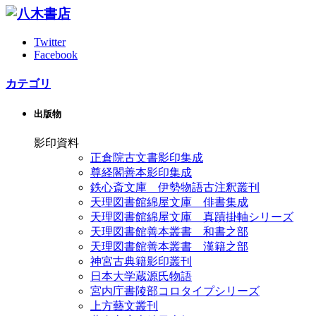
Twitter
Facebook
カテゴリ
出版物
影印資料
正倉院古文書影印集成
尊経閣善本影印集成
鉄心斎文庫 伊勢物語古注釈叢刊
天理図書館綿屋文庫 俳書集成
天理図書館綿屋文庫 真蹟掛軸シリーズ
天理図書館善本叢書 和書之部
天理図書館善本叢書 漢籍之部
神宮古典籍影印叢刊
日本大学蔵源氏物語
宮内庁書陵部コロタイプシリーズ
上方藝文叢刊