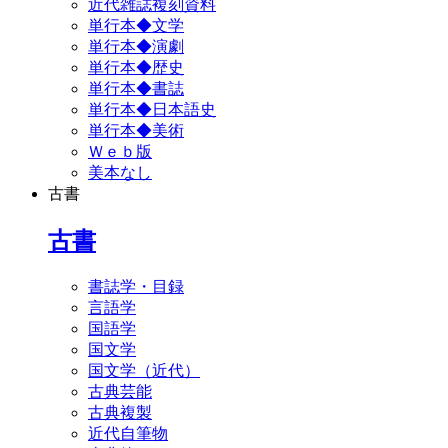
近代雑誌複刻資料
単行本◆文学
単行本◆演劇
単行本◆歴史
単行本◆書誌
単行本◆日本語史
単行本◆美術
Ｗｅｂ版
美本なし
古書
古書
書誌学・目録
言語学
国語学
国文学
国文学（近代）
古典芸能
古典複製
近代自筆物