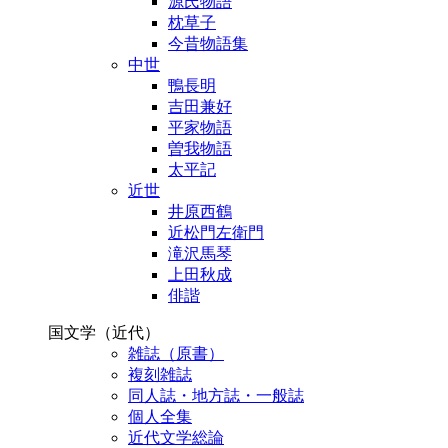
源氏物語
枕草子
今昔物語集
中世
鴨長明
吉田兼好
平家物語
曽我物語
太平記
近世
井原西鶴
近松門左衛門
滝沢馬琴
上田秋成
俳諧
国文学（近代）
雑誌（原書）
複刻雑誌
同人誌・地方誌・一般誌
個人全集
近代文学総論