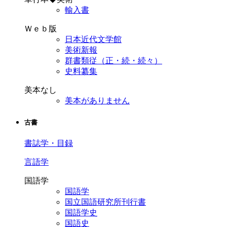
輸入書
Ｗｅｂ版
日本近代文学館
美術新報
群書類従（正・続・続々）
史料纂集
美本なし
美本がありません
古書
書誌学・目録
言語学
国語学
国語学
国立国語研究所刊行書
国語学史
国語史