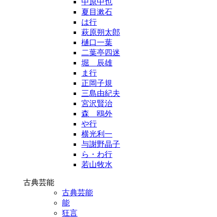
中原中也
夏目漱石
は行
萩原朔太郎
樋口一葉
二葉亭四迷
堀 辰雄
ま行
正岡子規
三島由紀夫
宮沢賢治
森 鴎外
や行
横光利一
与謝野晶子
ら・わ行
若山牧水
古典芸能
古典芸能
能
狂言