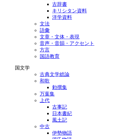
古辞書
キリシタン資料
洋学資料
文法
語彙
文章・文体・表現
音声・音韻・アクセント
方言
国語教育
国文学
古典文学総論
和歌
勅撰集
万葉集
上代
古事記
日本書紀
風土記
中古
伊勢物語