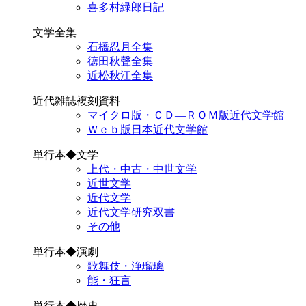
喜多村緑郎日記
文学全集
石橋忍月全集
徳田秋聲全集
近松秋江全集
近代雑誌複刻資料
マイクロ版・ＣＤ―ＲＯＭ版近代文学館
Ｗｅｂ版日本近代文学館
単行本◆文学
上代・中古・中世文学
近世文学
近代文学
近代文学研究双書
その他
単行本◆演劇
歌舞伎・浄瑠璃
能・狂言
単行本◆歴史