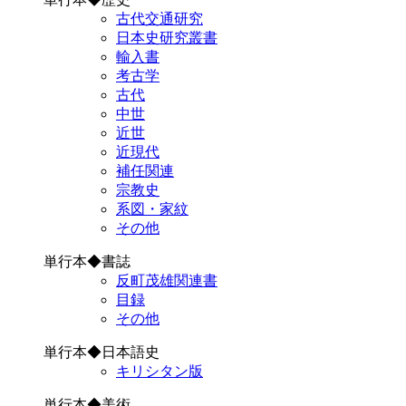
古代交通研究
日本史研究叢書
輸入書
考古学
古代
中世
近世
近現代
補任関連
宗教史
系図・家紋
その他
単行本◆書誌
反町茂雄関連書
目録
その他
単行本◆日本語史
キリシタン版
単行本◆美術