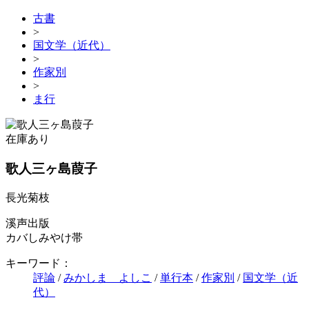
古書
>
国文学（近代）
>
作家別
>
ま行
在庫あり
歌人三ヶ島葭子
長光菊枝
溪声出版
カバしみやけ帯
キーワード：
評論
/
みかしま よしこ
/
単行本
/
作家別
/
国文学（近
代）