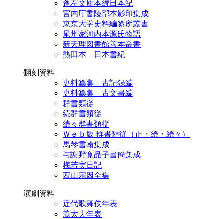
蓬左文庫本続日本紀
宮内庁書陵部本影印集成
東京大学史料編纂所叢書
尾州家河内本源氏物語
新天理図書館善本叢書
熱田本 日本書紀
翻刻資料
史料纂集 古記録編
史料纂集 古文書編
群書類従
続群書類従
続々群書類従
Ｗｅｂ版 群書類従（正・続・続々）
馬琴書翰集成
与謝野寛晶子書簡集成
梅若実日記
西山宗因全集
演劇資料
近代歌舞伎年表
義太夫年表