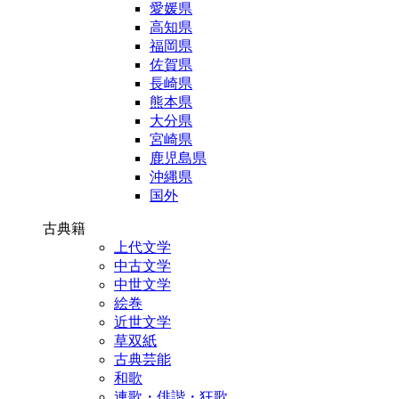
愛媛県
高知県
福岡県
佐賀県
長崎県
熊本県
大分県
宮崎県
鹿児島県
沖縄県
国外
古典籍
上代文学
中古文学
中世文学
絵巻
近世文学
草双紙
古典芸能
和歌
連歌・俳諧・狂歌