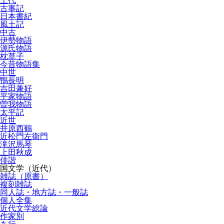
上代
古事記
日本書紀
風土記
中古
伊勢物語
源氏物語
枕草子
今昔物語集
中世
鴨長明
吉田兼好
平家物語
曽我物語
太平記
近世
井原西鶴
近松門左衛門
滝沢馬琴
上田秋成
俳諧
国文学（近代）
雑誌（原書）
複刻雑誌
同人誌・地方誌・一般誌
個人全集
近代文学総論
作家別