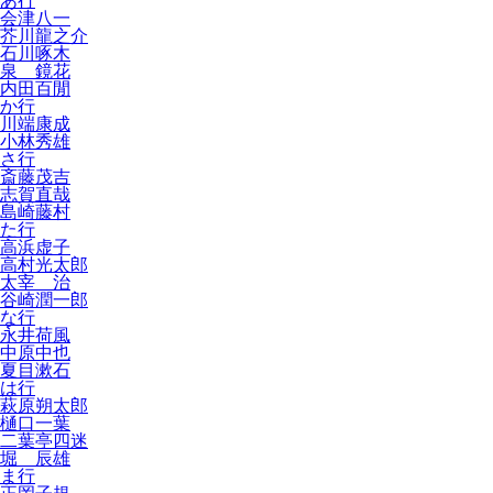
あ行
会津八一
芥川龍之介
石川啄木
泉 鏡花
内田百閒
か行
川端康成
小林秀雄
さ行
斎藤茂吉
志賀直哉
島崎藤村
た行
高浜虚子
高村光太郎
太宰 治
谷崎潤一郎
な行
永井荷風
中原中也
夏目漱石
は行
萩原朔太郎
樋口一葉
二葉亭四迷
堀 辰雄
ま行