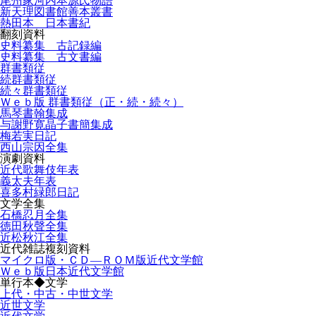
尾州家河内本源氏物語
新天理図書館善本叢書
熱田本 日本書紀
翻刻資料
史料纂集 古記録編
史料纂集 古文書編
群書類従
続群書類従
続々群書類従
Ｗｅｂ版 群書類従（正・続・続々）
馬琴書翰集成
与謝野寛晶子書簡集成
梅若実日記
西山宗因全集
演劇資料
近代歌舞伎年表
義太夫年表
喜多村緑郎日記
文学全集
石橋忍月全集
徳田秋聲全集
近松秋江全集
近代雑誌複刻資料
マイクロ版・ＣＤ―ＲＯＭ版近代文学館
Ｗｅｂ版日本近代文学館
単行本◆文学
上代・中古・中世文学
近世文学