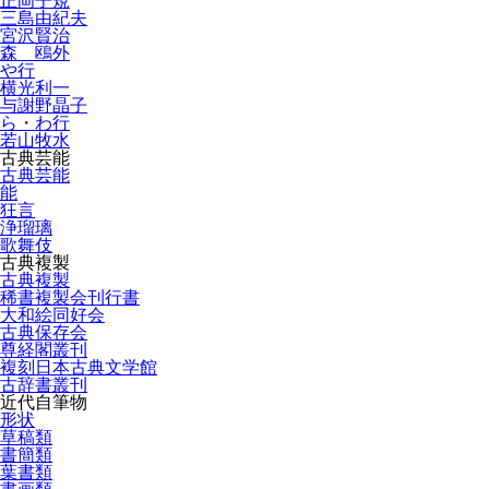
正岡子規
三島由紀夫
宮沢賢治
森 鴎外
や行
横光利一
与謝野晶子
ら・わ行
若山牧水
古典芸能
古典芸能
能
狂言
浄瑠璃
歌舞伎
古典複製
古典複製
稀書複製会刊行書
大和絵同好会
古典保存会
尊経閣叢刊
複刻日本古典文学館
古辞書叢刊
近代自筆物
形状
草稿類
書簡類
葉書類