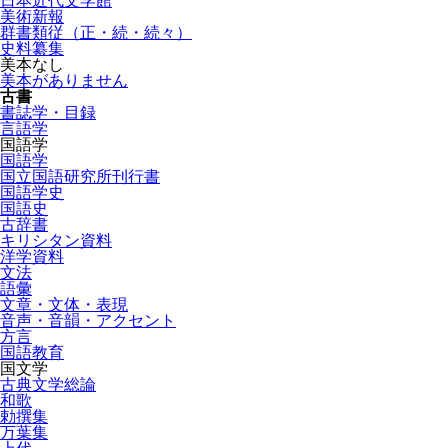
日本近代文学館
美術新報
群書類従（正・続・続々）
史料纂集
美本なし
美本がありません
古書
書誌学・目録
言語学
国語学
国語学
国立国語研究所刊行書
国語学史
国語史
古辞書
キリシタン資料
洋学資料
文法
語彙
文章・文体・表現
音声・音韻・アクセント
方言
国語教育
国文学
古典文学総論
和歌
勅撰集
万葉集