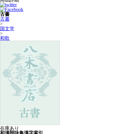
古書
古書
>
国文学
>
和歌
在庫あり
和漢朗詠集漢字索引