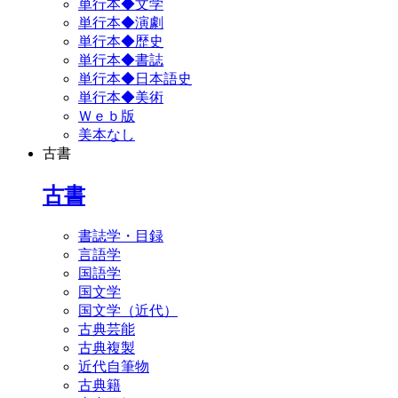
単行本◆文学
単行本◆演劇
単行本◆歴史
単行本◆書誌
単行本◆日本語史
単行本◆美術
Ｗｅｂ版
美本なし
古書
古書
書誌学・目録
言語学
国語学
国文学
国文学（近代）
古典芸能
古典複製
近代自筆物
古典籍