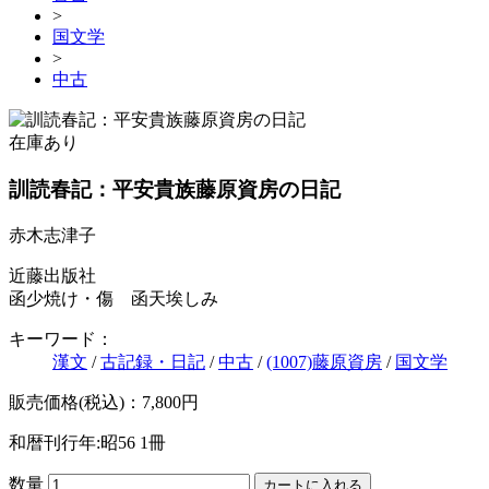
>
国文学
>
中古
在庫あり
訓読春記：平安貴族藤原資房の日記
赤木志津子
近藤出版社
函少焼け・傷 函天埃しみ
キーワード：
漢文
/
古記録・日記
/
中古
/
(1007)藤原資房
/
国文学
販売価格(税込)：7,800円
和暦刊行年:昭56
1冊
数量