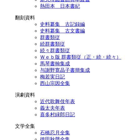
熱田本 日本書紀
翻刻資料
史料纂集 古記録編
史料纂集 古文書編
群書類従
続群書類従
続々群書類従
Ｗｅｂ版 群書類従（正・続・続々）
馬琴書翰集成
与謝野寛晶子書簡集成
梅若実日記
西山宗因全集
演劇資料
近代歌舞伎年表
義太夫年表
喜多村緑郎日記
文学全集
石橋忍月全集
徳田秋聲全集