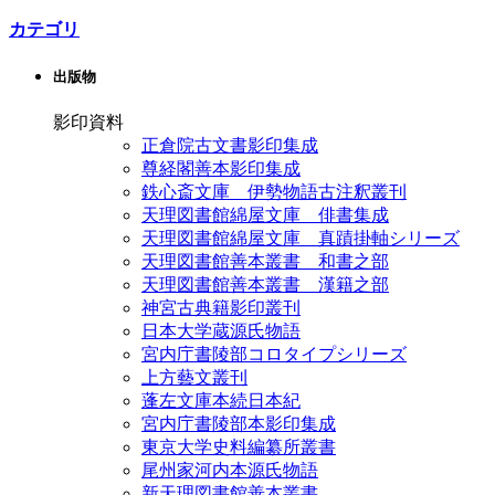
カテゴリ
出版物
影印資料
正倉院古文書影印集成
尊経閣善本影印集成
鉄心斎文庫 伊勢物語古注釈叢刊
天理図書館綿屋文庫 俳書集成
天理図書館綿屋文庫 真蹟掛軸シリーズ
天理図書館善本叢書 和書之部
天理図書館善本叢書 漢籍之部
神宮古典籍影印叢刊
日本大学蔵源氏物語
宮内庁書陵部コロタイプシリーズ
上方藝文叢刊
蓬左文庫本続日本紀
宮内庁書陵部本影印集成
東京大学史料編纂所叢書
尾州家河内本源氏物語
新天理図書館善本叢書