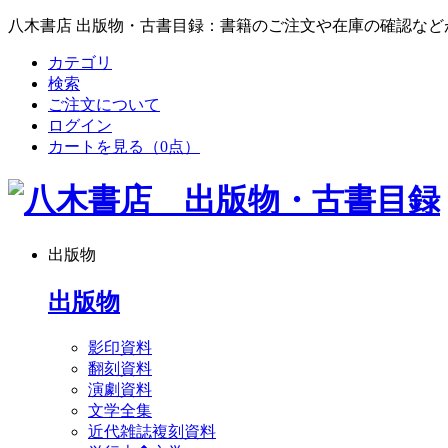
八木書店 出版物・古書目録：書籍のご注文や在庫の確認など
カテゴリ
検索
ご注文について
ログイン
カートを見る
（0点）
出版物
出版物
影印資料
翻刻資料
演劇資料
文学全集
近代雑誌複刻資料