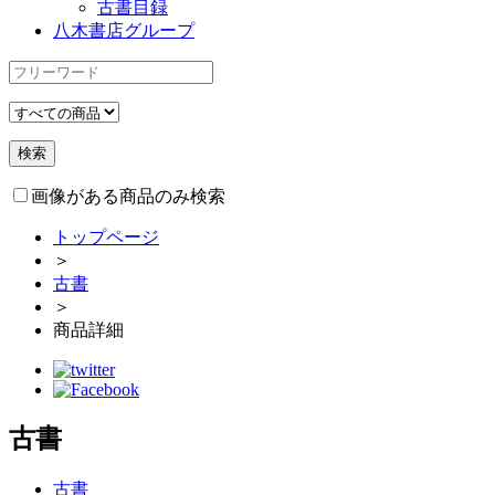
古書目録
八木書店グループ
画像がある商品のみ検索
トップページ
＞
古書
＞
商品詳細
古書
古書