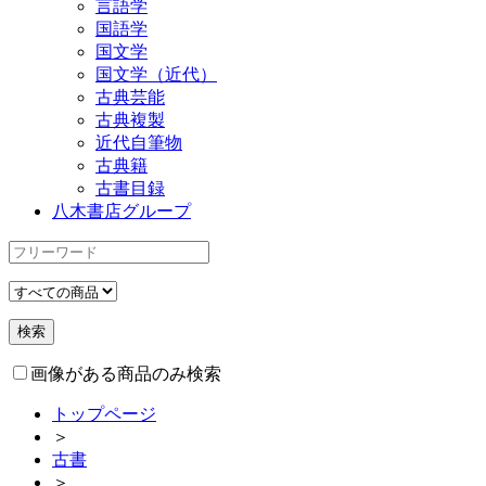
言語学
国語学
国文学
国文学（近代）
古典芸能
古典複製
近代自筆物
古典籍
古書目録
八木書店グループ
画像がある商品のみ検索
トップページ
＞
古書
＞