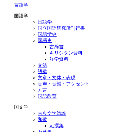
言語学
国語学
国語学
国立国語研究所刊行書
国語学史
国語史
古辞書
キリシタン資料
洋学資料
文法
語彙
文章・文体・表現
音声・音韻・アクセント
方言
国語教育
国文学
古典文学総論
和歌
勅撰集
万葉集