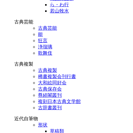
ら・わ行
若山牧水
古典芸能
古典芸能
能
狂言
浄瑠璃
歌舞伎
古典複製
古典複製
稀書複製会刊行書
大和絵同好会
古典保存会
尊経閣叢刊
複刻日本古典文学館
古辞書叢刊
近代自筆物
形状
草稿類