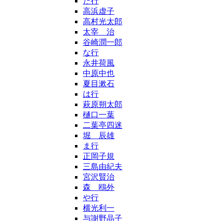
た行
高浜虚子
高村光太郎
太宰 治
谷崎潤一郎
な行
永井荷風
中原中也
夏目漱石
は行
萩原朔太郎
樋口一葉
二葉亭四迷
堀 辰雄
ま行
正岡子規
三島由紀夫
宮沢賢治
森 鴎外
や行
横光利一
与謝野晶子