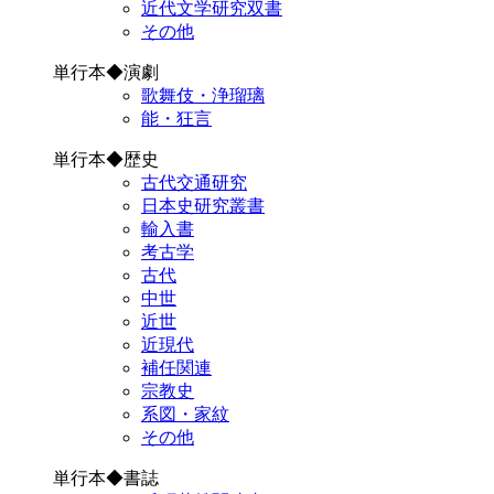
近代文学研究双書
その他
単行本◆演劇
歌舞伎・浄瑠璃
能・狂言
単行本◆歴史
古代交通研究
日本史研究叢書
輸入書
考古学
古代
中世
近世
近現代
補任関連
宗教史
系図・家紋
その他
単行本◆書誌