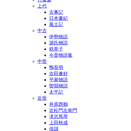
上代
古事記
日本書紀
風土記
中古
伊勢物語
源氏物語
枕草子
今昔物語集
中世
鴨長明
吉田兼好
平家物語
曽我物語
太平記
近世
井原西鶴
近松門左衛門
滝沢馬琴
上田秋成
俳諧