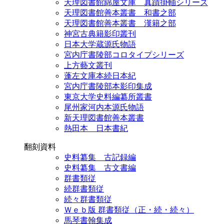
天理図書館綿屋文庫 真蹟掛軸シリーズ
天理図書館善本叢書 和書之部
天理図書館善本叢書 漢籍之部
神宮古典籍影印叢刊
日本大学蔵源氏物語
宮内庁書陵部コロタイプシリーズ
上方藝文叢刊
蓬左文庫本続日本紀
宮内庁書陵部本影印集成
東京大学史料編纂所叢書
尾州家河内本源氏物語
新天理図書館善本叢書
熱田本 日本書紀
翻刻資料
史料纂集 古記録編
史料纂集 古文書編
群書類従
続群書類従
続々群書類従
Ｗｅｂ版 群書類従（正・続・続々）
馬琴書翰集成