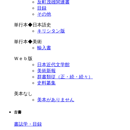
反町茂雄関連書
目録
その他
単行本◆日本語史
キリシタン版
単行本◆美術
輸入書
Ｗｅｂ版
日本近代文学館
美術新報
群書類従（正・続・続々）
史料纂集
美本なし
美本がありません
古書
書誌学・目録