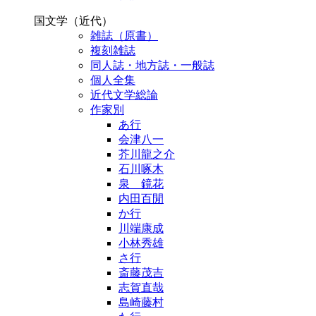
国文学（近代）
雑誌（原書）
複刻雑誌
同人誌・地方誌・一般誌
個人全集
近代文学総論
作家別
あ行
会津八一
芥川龍之介
石川啄木
泉 鏡花
内田百閒
か行
川端康成
小林秀雄
さ行
斎藤茂吉
志賀直哉
島崎藤村