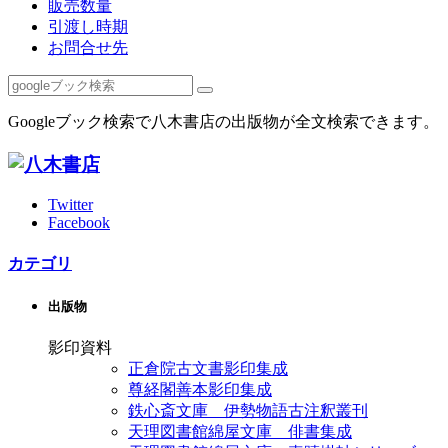
販売数量
引渡し時期
お問合せ先
Googleブック検索で八木書店の出版物が全文検索できます。
Twitter
Facebook
カテゴリ
出版物
影印資料
正倉院古文書影印集成
尊経閣善本影印集成
鉄心斎文庫 伊勢物語古注釈叢刊
天理図書館綿屋文庫 俳書集成