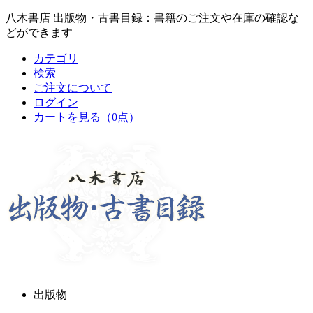
八木書店 出版物・古書目録：書籍のご注文や在庫の確認な
どができます
カテゴリ
検索
ご注文について
ログイン
カートを見る
（0点）
出版物