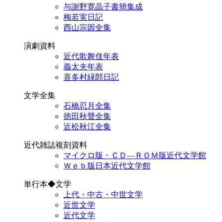
与謝野寛晶子書簡集成
梅若実日記
西山宗因全集
演劇資料
近代歌舞伎年表
義太夫年表
喜多村緑郎日記
文学全集
石橋忍月全集
徳田秋聲全集
近松秋江全集
近代雑誌複刻資料
マイクロ版・ＣＤ―ＲＯＭ版近代文学館
Ｗｅｂ版日本近代文学館
単行本◆文学
上代・中古・中世文学
近世文学
近代文学