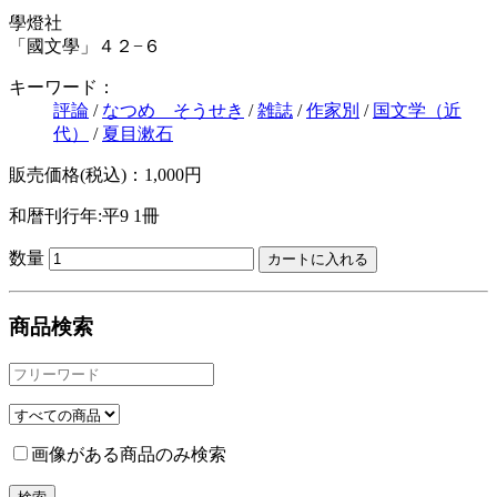
學燈社
「國文學」４２−６
キーワード：
評論
/
なつめ そうせき
/
雑誌
/
作家別
/
国文学（近
代）
/
夏目漱石
販売価格(税込)：1,000円
和暦刊行年:平9
1冊
数量
商品検索
画像がある商品のみ検索