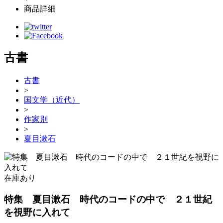
商品詳細
古書
古書
>
国文学（近代）
>
作家別
>
夏目漱石
在庫あり
特集 夏目漱石 時代のコードの中で ２１世紀
を視野に入れて