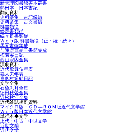
新天理図書館善本叢書
熱田本 日本書紀
翻刻資料
史料纂集 古記録編
史料纂集 古文書編
群書類従
続群書類従
続々群書類従
Ｗｅｂ版 群書類従（正・続・続々）
馬琴書翰集成
与謝野寛晶子書簡集成
梅若実日記
西山宗因全集
演劇資料
近代歌舞伎年表
義太夫年表
喜多村緑郎日記
文学全集
石橋忍月全集
徳田秋聲全集
近松秋江全集
近代雑誌複刻資料
マイクロ版・ＣＤ―ＲＯＭ版近代文学館
Ｗｅｂ版日本近代文学館
単行本◆文学
上代・中古・中世文学
近世文学
近代文学