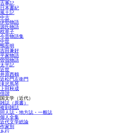
古事記
日本書紀
風土記
中古
伊勢物語
源氏物語
枕草子
今昔物語集
中世
鴨長明
吉田兼好
平家物語
曽我物語
太平記
近世
井原西鶴
近松門左衛門
滝沢馬琴
上田秋成
俳諧
国文学（近代）
雑誌（原書）
複刻雑誌
同人誌・地方誌・一般誌
個人全集
近代文学総論
作家別
あ行