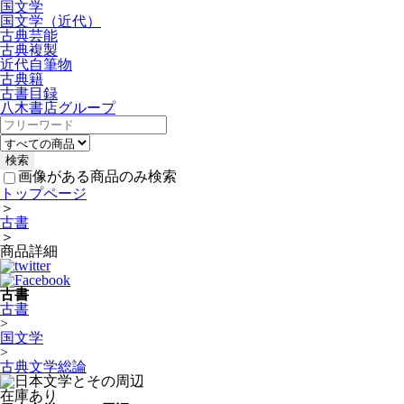
国文学
国文学（近代）
古典芸能
古典複製
近代自筆物
古典籍
古書目録
八木書店グループ
画像がある商品のみ検索
トップページ
＞
古書
＞
商品詳細
古書
古書
>
国文学
>
古典文学総論
在庫あり