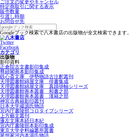
ご注文の変更やキャンセル
特定商取引に関する表示
販売数量
引渡し時期
お問合せ先
Googleブック検索で八木書店の出版物が全文検索できます。
Twitter
Facebook
カテゴリ
出版物
影印資料
正倉院古文書影印集成
尊経閣善本影印集成
鉄心斎文庫 伊勢物語古注釈叢刊
天理図書館綿屋文庫 俳書集成
天理図書館綿屋文庫 真蹟掛軸シリーズ
天理図書館善本叢書 和書之部
天理図書館善本叢書 漢籍之部
神宮古典籍影印叢刊
日本大学蔵源氏物語
宮内庁書陵部コロタイプシリーズ
上方藝文叢刊
蓬左文庫本続日本紀
宮内庁書陵部本影印集成
東京大学史料編纂所叢書
尾州家河内本源氏物語