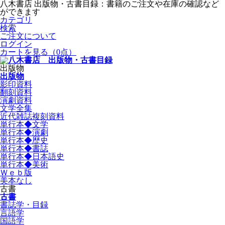
八木書店 出版物・古書目録：書籍のご注文や在庫の確認など
ができます
カテゴリ
検索
ご注文について
ログイン
カートを見る
（0点）
出版物
出版物
影印資料
翻刻資料
演劇資料
文学全集
近代雑誌複刻資料
単行本◆文学
単行本◆演劇
単行本◆歴史
単行本◆書誌
単行本◆日本語史
単行本◆美術
Ｗｅｂ版
美本なし
古書
古書
書誌学・目録
言語学
国語学