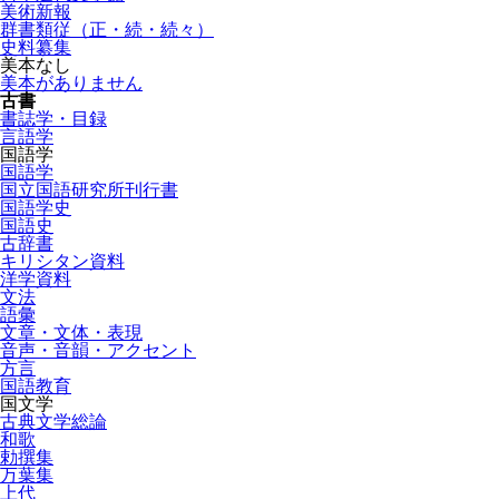
美術新報
群書類従（正・続・続々）
史料纂集
美本なし
美本がありません
古書
書誌学・目録
言語学
国語学
国語学
国立国語研究所刊行書
国語学史
国語史
古辞書
キリシタン資料
洋学資料
文法
語彙
文章・文体・表現
音声・音韻・アクセント
方言
国語教育
国文学
古典文学総論
和歌
勅撰集
万葉集
上代