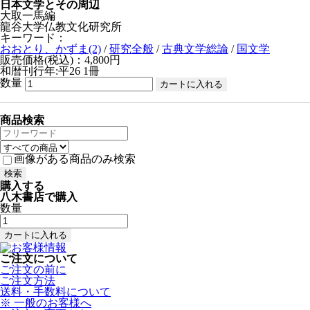
日本文学とその周辺
大取一馬編
龍谷大学仏教文化研究所
キーワード：
おおとり、かずま(2)
/
研究全般
/
古典文学総論
/
国文学
販売価格(税込)：4,800円
和暦刊行年:平26
1冊
数量
商品検索
画像がある商品のみ検索
購入する
八木書店で購入
数量
ご注文について
ご注文の前に
ご注文方法
送料・手数料について
※ 一般のお客様へ