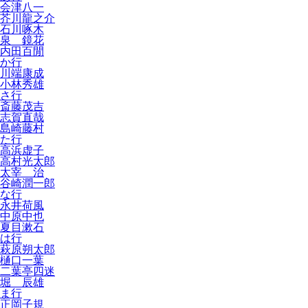
会津八一
芥川龍之介
石川啄木
泉 鏡花
内田百閒
か行
川端康成
小林秀雄
さ行
斎藤茂吉
志賀直哉
島崎藤村
た行
高浜虚子
高村光太郎
太宰 治
谷崎潤一郎
な行
永井荷風
中原中也
夏目漱石
は行
萩原朔太郎
樋口一葉
二葉亭四迷
堀 辰雄
ま行
正岡子規