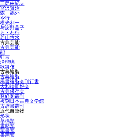
三島由紀夫
宮沢賢治
森 鴎外
や行
横光利一
与謝野晶子
ら・わ行
若山牧水
古典芸能
古典芸能
能
狂言
浄瑠璃
歌舞伎
古典複製
古典複製
稀書複製会刊行書
大和絵同好会
古典保存会
尊経閣叢刊
複刻日本古典文学館
古辞書叢刊
近代自筆物
形状
草稿類
書簡類
葉書類
書画類