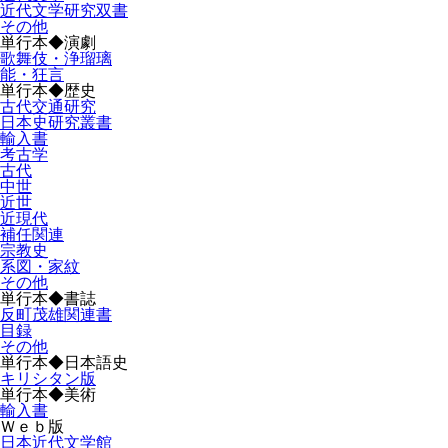
近代文学研究双書
その他
単行本◆演劇
歌舞伎・浄瑠璃
能・狂言
単行本◆歴史
古代交通研究
日本史研究叢書
輸入書
考古学
古代
中世
近世
近現代
補任関連
宗教史
系図・家紋
その他
単行本◆書誌
反町茂雄関連書
目録
その他
単行本◆日本語史
キリシタン版
単行本◆美術
輸入書
Ｗｅｂ版
日本近代文学館