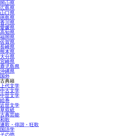
岡山県
広島県
山口県
徳島県
香川県
愛媛県
高知県
福岡県
佐賀県
長崎県
熊本県
大分県
宮崎県
鹿児島県
沖縄県
国外
古典籍
上代文学
中古文学
中世文学
絵巻
近世文学
草双紙
古典芸能
和歌
連歌・俳諧・狂歌
国語学
その他