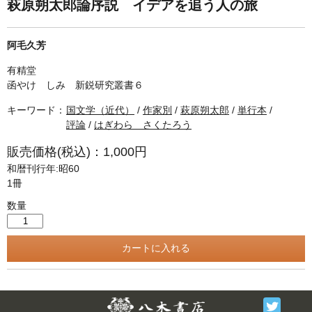
単行本◆日本語史
古書目録
萩原朔太郎論序説 イデアを追う人の旅
単行本◆美術
阿毛久芳
Ｗｅｂ版
有精堂
美本なし
函やけ しみ 新鋭研究叢書６
キーワード：
国文学（近代）
/
作家別
/
萩原朔太郎
/
単行本
/
評論
/
はぎわら さくたろう
販売価格(税込)：1,000円
和暦刊行年:昭60
1冊
数量
Twitter
F