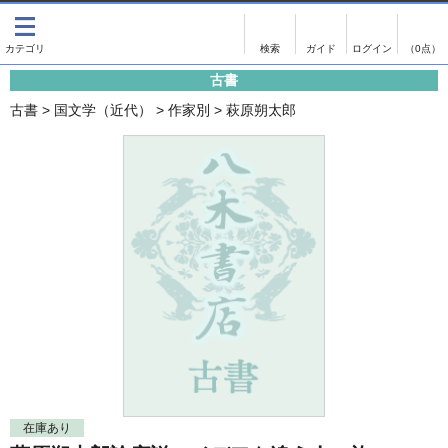
出版物
古書
画像がある商品のみ検索
（0点）
古書
出版物
古書
古書
>
国文学（近代）
>
作家別
>
萩原朔太郎
影印資料
書誌学・目録
翻刻資料
言語学
演劇資料
国語学
文学全集
国文学
近代雑誌複刻資料
国文学（近代）
単行本◆文学
古典芸能
単行本◆演劇
古典複製
単行本◆歴史
近代自筆物
単行本◆書誌
古典籍
在庫あり