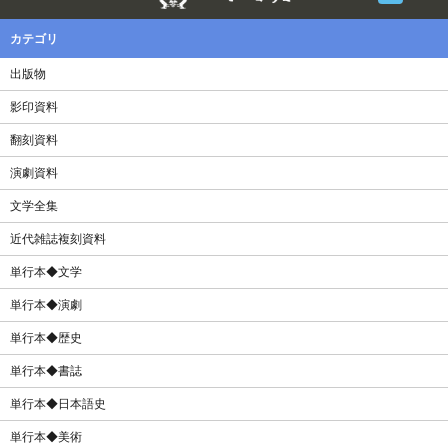
カテゴリ
出版物
影印資料
翻刻資料
演劇資料
文学全集
近代雑誌複刻資料
単行本◆文学
単行本◆演劇
単行本◆歴史
単行本◆書誌
単行本◆日本語史
単行本◆美術