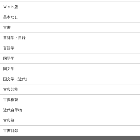
Ｗｅｂ版
美本なし
古書
書誌学・目録
言語学
国語学
国文学
国文学（近代）
古典芸能
古典複製
近代自筆物
古典籍
古書目録