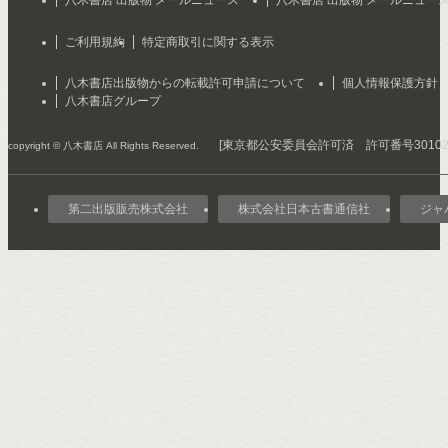
ご利用規約
特定商取引に関する表示
八木書店出版物からの転載許可申請について
個人情報保護方針
八木書店グループ
[東京都公安委員会許可済 許可番号301029
copyright © 八木書店 All Rights Reserved.
第二出版販売株式会社
株式会社日本古書通信社
ジャ