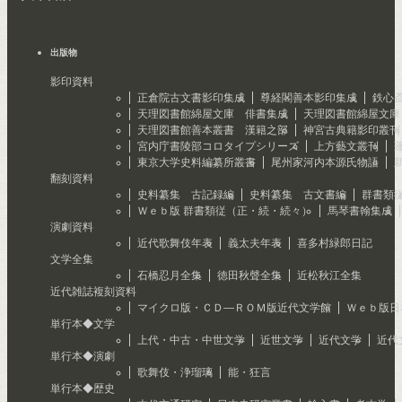
出版物
影印資料
正倉院古文書影印集成
尊経閣善本影印集成
鉄心
天理図書館綿屋文庫 俳書集成
天理図書館綿屋文庫
天理図書館善本叢書 漢籍之部
神宮古典籍影印叢刊
宮内庁書陵部コロタイプシリーズ
上方藝文叢刊
東京大学史料編纂所叢書
尾州家河内本源氏物語
翻刻資料
史料纂集 古記録編
史料纂集 古文書編
群書類
Ｗｅｂ版 群書類従（正・続・続々）
馬琴書翰集成
演劇資料
近代歌舞伎年表
義太夫年表
喜多村緑郎日記
文学全集
石橋忍月全集
徳田秋聲全集
近松秋江全集
近代雑誌複刻資料
マイクロ版・ＣＤ―ＲＯＭ版近代文学館
Ｗｅｂ版日
単行本◆文学
上代・中古・中世文学
近世文学
近代文学
近代
単行本◆演劇
歌舞伎・浄瑠璃
能・狂言
単行本◆歴史