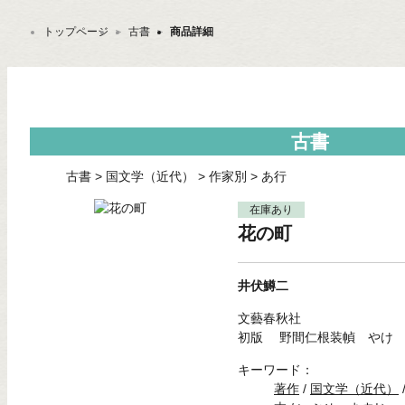
トップページ
＞
古書
＞
商品詳細
古書
古書
>
国文学（近代）
>
作家別
>
あ行
在庫あり
花の町
井伏鱒二
文藝春秋社
初版 野間仁根装幀 やけ
キーワード：
著作
/
国文学（近代）