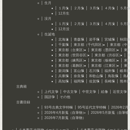
生月
１月生
２月生
３月生
４月生
５月
12月生
没月
１月没
２月没
３月没
４月没
５月
12月没
生誕地
北海道
青森県
岩手県
宮城県
秋田
千葉県
東京都（千代田区）
東京都（中
東京都（台東区）
東京都（墨田区）
東
東京都（世田谷区）
東京都（渋谷区）
東京都（練馬区）
東京都（板橋区）
東
東京都（葛飾区）
東京都（江東区）
東
新潟県
富山県
石川県
福井県
岐阜
兵庫県
奈良県
和歌山県
鳥取県
島
高知県
福岡県
佐賀県
長崎県
熊本
古典籍
上代文学
中古文学
中世文学
絵巻
近世文学
国語学
その他
古書目録
93号古典文学特輯
95号近代文学特輯
2026年2
2026年4月新蒐（自筆物）
2026年5月新蒐（自筆物
2026年7月新蒐（自筆物）
八木書店 出版物 メールニュース
八木書店 出版物 メールニュー