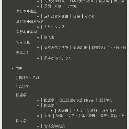
古代交通研究
日本史研究叢書
輸入書
考古学
系図・家紋
その他
単行本◆書誌
反町茂雄関連書
目録
その他
単行本◆日本語史
キリシタン版
単行本◆美術
輸入書
Ｗｅｂ版
日本近代文学館
美術新報
群書類従（正・続・続
美本なし
美本がありません
古書
書誌学・目録
言語学
国語学
国語学
国立国語研究所刊行書
国語学史
国語史
古辞書
キリシタン資料
洋学資料
文法
語彙
文章・文体・表現
音声・音韻・アク
国文学
古典文学総論