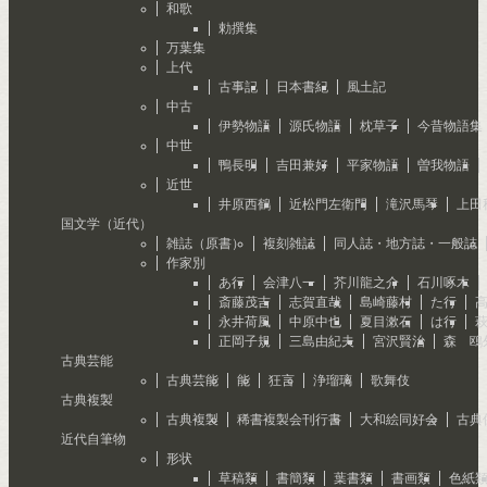
和歌
勅撰集
万葉集
上代
古事記
日本書紀
風土記
中古
伊勢物語
源氏物語
枕草子
今昔物語集
中世
鴨長明
吉田兼好
平家物語
曽我物語
近世
井原西鶴
近松門左衛門
滝沢馬琴
上田
国文学（近代）
雑誌（原書）
複刻雑誌
同人誌・地方誌・一般誌
作家別
あ行
会津八一
芥川龍之介
石川啄木
斎藤茂吉
志賀直哉
島崎藤村
た行
永井荷風
中原中也
夏目漱石
は行
正岡子規
三島由紀夫
宮沢賢治
森 鴎
古典芸能
古典芸能
能
狂言
浄瑠璃
歌舞伎
古典複製
古典複製
稀書複製会刊行書
大和絵同好会
古典
近代自筆物
形状
草稿類
書簡類
葉書類
書画類
色紙