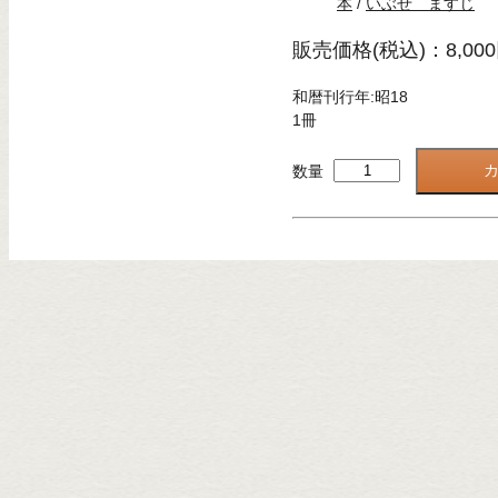
本
/
いぶせ ますじ
販売価格(税込)：8,00
和暦刊行年:昭18
1冊
数量