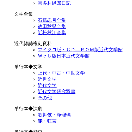
喜多村緑郎日記
文学全集
石橋忍月全集
徳田秋聲全集
近松秋江全集
近代雑誌複刻資料
マイクロ版・ＣＤ―ＲＯＭ版近代文学館
Ｗｅｂ版日本近代文学館
単行本◆文学
上代・中古・中世文学
近世文学
近代文学
近代文学研究双書
その他
単行本◆演劇
歌舞伎・浄瑠璃
能・狂言
単行本◆歴史