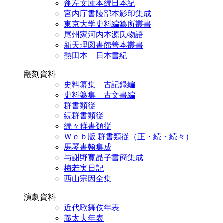
蓬左文庫本続日本紀
宮内庁書陵部本影印集成
東京大学史料編纂所叢書
尾州家河内本源氏物語
新天理図書館善本叢書
熱田本 日本書紀
翻刻資料
史料纂集 古記録編
史料纂集 古文書編
群書類従
続群書類従
続々群書類従
Ｗｅｂ版 群書類従（正・続・続々）
馬琴書翰集成
与謝野寛晶子書簡集成
梅若実日記
西山宗因全集
演劇資料
近代歌舞伎年表
義太夫年表