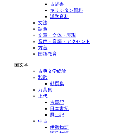
古辞書
キリシタン資料
洋学資料
文法
語彙
文章・文体・表現
音声・音韻・アクセント
方言
国語教育
国文学
古典文学総論
和歌
勅撰集
万葉集
上代
古事記
日本書紀
風土記
中古
伊勢物語