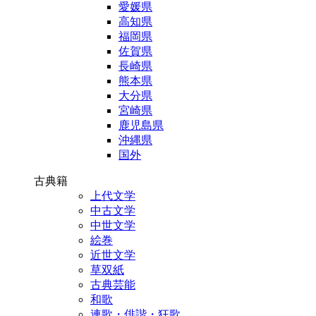
愛媛県
高知県
福岡県
佐賀県
長崎県
熊本県
大分県
宮崎県
鹿児島県
沖縄県
国外
古典籍
上代文学
中古文学
中世文学
絵巻
近世文学
草双紙
古典芸能
和歌
連歌・俳諧・狂歌