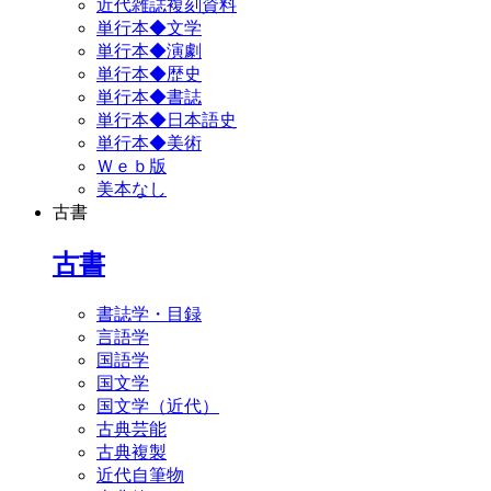
近代雑誌複刻資料
単行本◆文学
単行本◆演劇
単行本◆歴史
単行本◆書誌
単行本◆日本語史
単行本◆美術
Ｗｅｂ版
美本なし
古書
古書
書誌学・目録
言語学
国語学
国文学
国文学（近代）
古典芸能
古典複製
近代自筆物