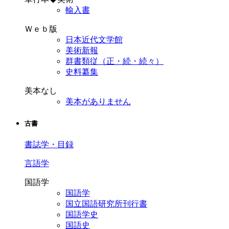
輸入書
Ｗｅｂ版
日本近代文学館
美術新報
群書類従（正・続・続々）
史料纂集
美本なし
美本がありません
古書
書誌学・目録
言語学
国語学
国語学
国立国語研究所刊行書
国語学史
国語史