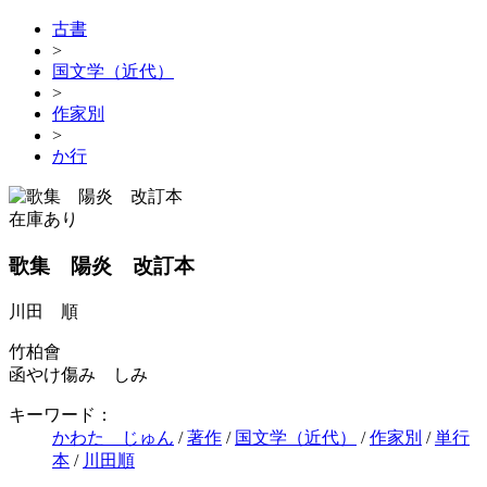
古書
>
国文学（近代）
>
作家別
>
か行
在庫あり
歌集 陽炎 改訂本
川田 順
竹柏會
函やけ傷み しみ
キーワード：
かわた じゅん
/
著作
/
国文学（近代）
/
作家別
/
単行
本
/
川田順