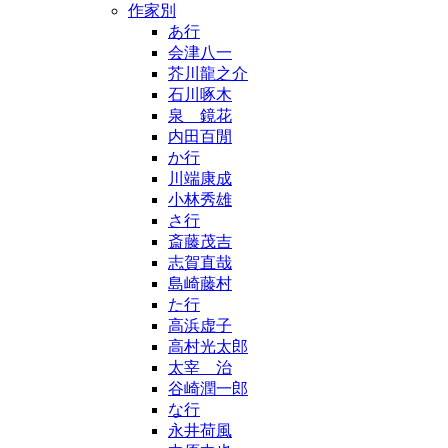
作家別
あ行
会津八一
芥川龍之介
石川啄木
泉 鏡花
内田百閒
か行
川端康成
小林秀雄
さ行
斎藤茂吉
志賀直哉
島崎藤村
た行
高浜虚子
高村光太郎
太宰 治
谷崎潤一郎
な行
永井荷風