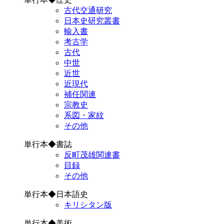
古代交通研究
日本史研究叢書
輸入書
考古学
古代
中世
近世
近現代
補任関連
宗教史
系図・家紋
その他
単行本◆書誌
反町茂雄関連書
目録
その他
単行本◆日本語史
キリシタン版
単行本◆美術