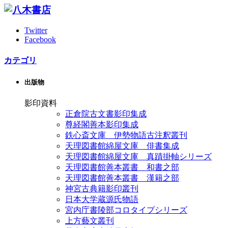
Twitter
Facebook
カテゴリ
出版物
影印資料
正倉院古文書影印集成
尊経閣善本影印集成
鉄心斎文庫 伊勢物語古注釈叢刊
天理図書館綿屋文庫 俳書集成
天理図書館綿屋文庫 真蹟掛軸シリーズ
天理図書館善本叢書 和書之部
天理図書館善本叢書 漢籍之部
神宮古典籍影印叢刊
日本大学蔵源氏物語
宮内庁書陵部コロタイプシリーズ
上方藝文叢刊