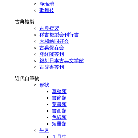
浄瑠璃
歌舞伎
古典複製
古典複製
稀書複製会刊行書
大和絵同好会
古典保存会
尊経閣叢刊
複刻日本古典文学館
古辞書叢刊
近代自筆物
形状
草稿類
書簡類
葉書類
書画類
色紙類
短冊類
生月
１月生