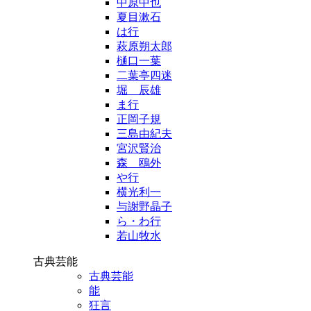
中原中也
夏目漱石
は行
萩原朔太郎
樋口一葉
二葉亭四迷
堀 辰雄
ま行
正岡子規
三島由紀夫
宮沢賢治
森 鴎外
や行
横光利一
与謝野晶子
ら・わ行
若山牧水
古典芸能
古典芸能
能
狂言