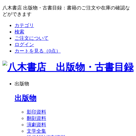
八木書店 出版物・古書目録：書籍のご注文や在庫の確認な
どができます
カテゴリ
検索
ご注文について
ログイン
カートを見る
（0点）
出版物
出版物
影印資料
翻刻資料
演劇資料
文学全集