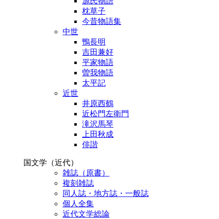
源氏物語
枕草子
今昔物語集
中世
鴨長明
吉田兼好
平家物語
曽我物語
太平記
近世
井原西鶴
近松門左衛門
滝沢馬琴
上田秋成
俳諧
国文学（近代）
雑誌（原書）
複刻雑誌
同人誌・地方誌・一般誌
個人全集
近代文学総論