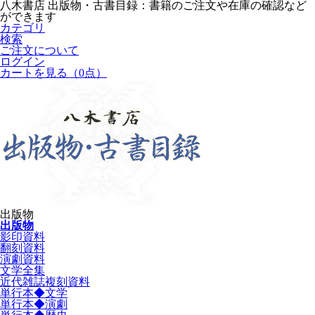
八木書店 出版物・古書目録：書籍のご注文や在庫の確認など
ができます
カテゴリ
検索
ご注文について
ログイン
カートを見る
（0点）
出版物
出版物
影印資料
翻刻資料
演劇資料
文学全集
近代雑誌複刻資料
単行本◆文学
単行本◆演劇