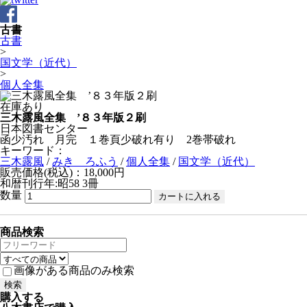
古書
古書
>
国文学（近代）
>
個人全集
在庫あり
三木露風全集 ’８３年版２刷
日本図書センター
函少汚れ 月完 １巻頁少破れ有り 2巻帯破れ
キーワード：
三木露風
/
みき ろふう
/
個人全集
/
国文学（近代）
販売価格(税込)：18,000円
和暦刊行年:昭58
3冊
数量
商品検索
画像がある商品のみ検索
購入する