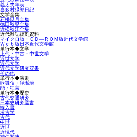
義太夫年表
喜多村緑郎日記
文学全集
石橋忍月全集
徳田秋聲全集
近松秋江全集
近代雑誌複刻資料
マイクロ版・ＣＤ―ＲＯＭ版近代文学館
Ｗｅｂ版日本近代文学館
単行本◆文学
上代・中古・中世文学
近世文学
近代文学
近代文学研究双書
その他
単行本◆演劇
歌舞伎・浄瑠璃
能・狂言
単行本◆歴史
古代交通研究
日本史研究叢書
輸入書
考古学
古代
中世
近世
近現代
補任関連