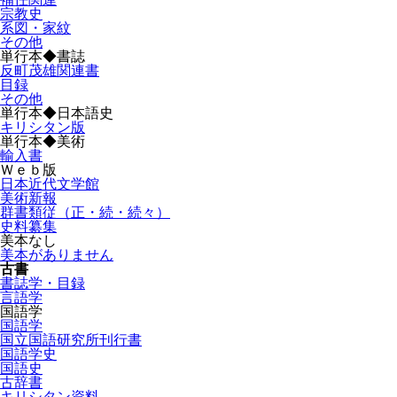
宗教史
系図・家紋
その他
単行本◆書誌
反町茂雄関連書
目録
その他
単行本◆日本語史
キリシタン版
単行本◆美術
輸入書
Ｗｅｂ版
日本近代文学館
美術新報
群書類従（正・続・続々）
史料纂集
美本なし
美本がありません
古書
書誌学・目録
言語学
国語学
国語学
国立国語研究所刊行書
国語学史
国語史
古辞書
キリシタン資料