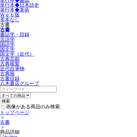
単行本◆書誌
単行本◆日本語史
単行本◆美術
Ｗｅｂ版
美本なし
古書
古書
書誌学・目録
言語学
国語学
国文学
国文学（近代）
古典芸能
古典複製
近代自筆物
古典籍
古書目録
八木書店グループ
画像がある商品のみ検索
トップページ
＞
古書
＞
商品詳細