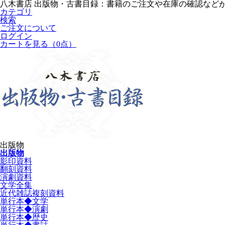
八木書店 出版物・古書目録：書籍のご注文や在庫の確認など
カテゴリ
検索
ご注文について
ログイン
カートを見る
（0点）
出版物
出版物
影印資料
翻刻資料
演劇資料
文学全集
近代雑誌複刻資料
単行本◆文学
単行本◆演劇
単行本◆歴史