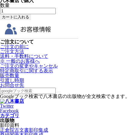
八木書店で購入
数量
ご注文について
ご注文の前に
ご注文方法
送料・手数料について
※ 一般のお客様へ
ご注文の変更やキャンセル
特定商取引に関する表示
販売数量
引渡し時期
お問合せ先
Googleブック検索で八木書店の出版物が全文検索できます。
Twitter
Facebook
カテゴリ
出版物
影印資料
正倉院古文書影印集成
尊経閣善本影印集成