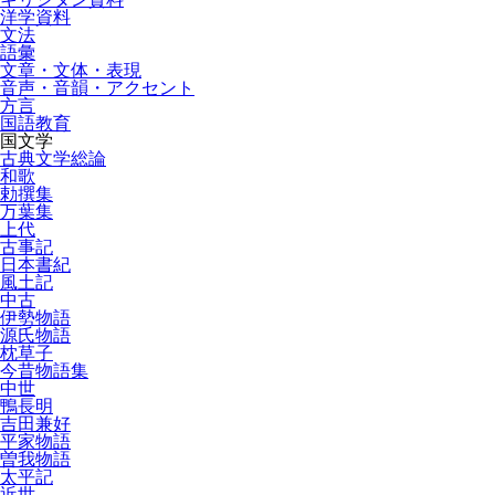
洋学資料
文法
語彙
文章・文体・表現
音声・音韻・アクセント
方言
国語教育
国文学
古典文学総論
和歌
勅撰集
万葉集
上代
古事記
日本書紀
風土記
中古
伊勢物語
源氏物語
枕草子
今昔物語集
中世
鴨長明
吉田兼好
平家物語
曽我物語
太平記
近世