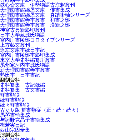
鉄心斎文庫 伊勢物語古注釈叢刊
天理図書館綿屋文庫 俳書集成
天理図書館綿屋文庫 真蹟掛軸シリーズ
天理図書館善本叢書 和書之部
天理図書館善本叢書 漢籍之部
神宮古典籍影印叢刊
日本大学蔵源氏物語
宮内庁書陵部コロタイプシリーズ
上方藝文叢刊
蓬左文庫本続日本紀
宮内庁書陵部本影印集成
東京大学史料編纂所叢書
尾州家河内本源氏物語
新天理図書館善本叢書
熱田本 日本書紀
翻刻資料
史料纂集 古記録編
史料纂集 古文書編
群書類従
続群書類従
続々群書類従
Ｗｅｂ版 群書類従（正・続・続々）
馬琴書翰集成
与謝野寛晶子書簡集成
梅若実日記
西山宗因全集
演劇資料
近代歌舞伎年表