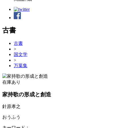
古書
古書
>
国文学
>
万葉集
在庫あり
家持歌の形成と創造
針原孝之
おうふう
キーワード：