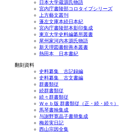
日本大学蔵源氏物語
宮内庁書陵部コロタイプシリーズ
上方藝文叢刊
蓬左文庫本続日本紀
宮内庁書陵部本影印集成
東京大学史料編纂所叢書
尾州家河内本源氏物語
新天理図書館善本叢書
熱田本 日本書紀
翻刻資料
史料纂集 古記録編
史料纂集 古文書編
群書類従
続群書類従
続々群書類従
Ｗｅｂ版 群書類従（正・続・続々）
馬琴書翰集成
与謝野寛晶子書簡集成
梅若実日記
西山宗因全集