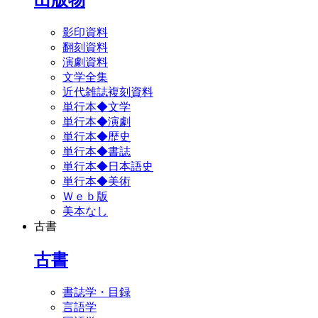
影印資料
翻刻資料
演劇資料
文学全集
近代雑誌複刻資料
単行本◆文学
単行本◆演劇
単行本◆歴史
単行本◆書誌
単行本◆日本語史
単行本◆美術
Ｗｅｂ版
美本なし
古書
古書
書誌学・目録
言語学