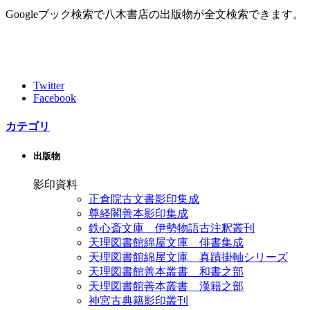
Googleブック検索で八木書店の出版物が全文検索できます。
Twitter
Facebook
カテゴリ
出版物
影印資料
正倉院古文書影印集成
尊経閣善本影印集成
鉄心斎文庫 伊勢物語古注釈叢刊
天理図書館綿屋文庫 俳書集成
天理図書館綿屋文庫 真蹟掛軸シリーズ
天理図書館善本叢書 和書之部
天理図書館善本叢書 漢籍之部
神宮古典籍影印叢刊