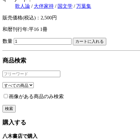
歌人論
/
大伴家持
/
国文学
/
万葉集
販売価格(税込)：2,500円
和暦刊行年:平16
1冊
数量
商品検索
画像がある商品のみ検索
購入する
八木書店で購入