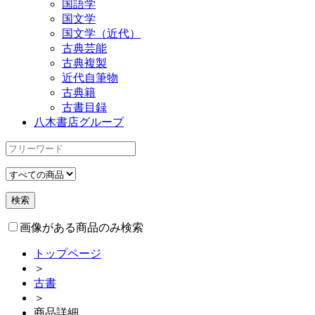
国語学
国文学
国文学（近代）
古典芸能
古典複製
近代自筆物
古典籍
古書目録
八木書店グループ
画像がある商品のみ検索
トップページ
＞
古書
＞
商品詳細