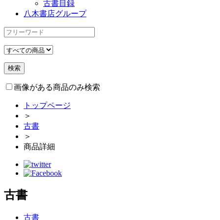
古書目録
八木書店グループ
画像がある商品のみ検索
トップページ
＞
古書
＞
商品詳細
古書
古書