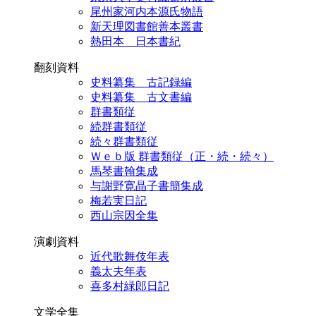
尾州家河内本源氏物語
新天理図書館善本叢書
熱田本 日本書紀
翻刻資料
史料纂集 古記録編
史料纂集 古文書編
群書類従
続群書類従
続々群書類従
Ｗｅｂ版 群書類従（正・続・続々）
馬琴書翰集成
与謝野寛晶子書簡集成
梅若実日記
西山宗因全集
演劇資料
近代歌舞伎年表
義太夫年表
喜多村緑郎日記
文学全集