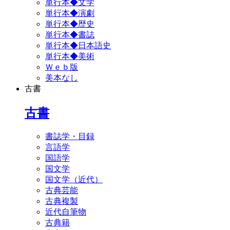
単行本◆文学
単行本◆演劇
単行本◆歴史
単行本◆書誌
単行本◆日本語史
単行本◆美術
Ｗｅｂ版
美本なし
古書
古書
書誌学・目録
言語学
国語学
国文学
国文学（近代）
古典芸能
古典複製
近代自筆物
古典籍