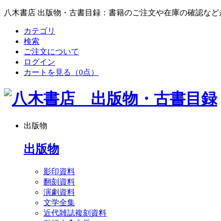
八木書店 出版物・古書目録：書籍のご注文や在庫の確認など
カテゴリ
検索
ご注文について
ログイン
カートを見る
（0点）
出版物
出版物
影印資料
翻刻資料
演劇資料
文学全集
近代雑誌複刻資料