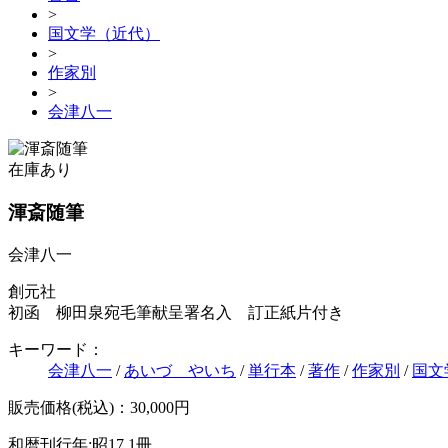
>
国文学（近代）
>
作家別
>
会津八一
在庫あり
渾斎随筆
会津八一
創元社
初函 柳田泉宛毛筆献呈署名入 訂正紙片付き
キーワード：
会津八一
/
あいづ やいち
/
単行本
/
著作
/
作家別
/
国文
販売価格(税込)：30,000円
和暦刊行年:昭17
1冊