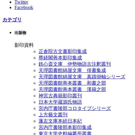
Twitter
Facebook
カテゴリ
出版物
影印資料
正倉院古文書影印集成
尊経閣善本影印集成
鉄心斎文庫 伊勢物語古注釈叢刊
天理図書館綿屋文庫 俳書集成
天理図書館綿屋文庫 真蹟掛軸シリーズ
天理図書館善本叢書 和書之部
天理図書館善本叢書 漢籍之部
神宮古典籍影印叢刊
日本大学蔵源氏物語
宮内庁書陵部コロタイプシリーズ
上方藝文叢刊
蓬左文庫本続日本紀
宮内庁書陵部本影印集成
東京大学史料編纂所叢書