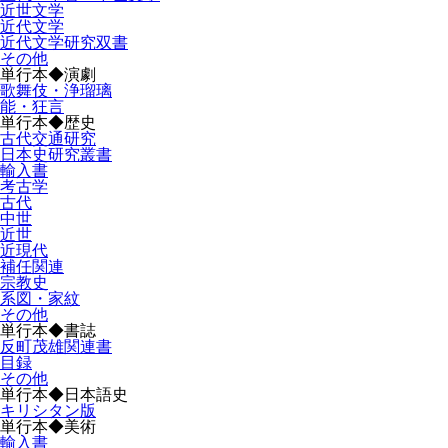
近世文学
近代文学
近代文学研究双書
その他
単行本◆演劇
歌舞伎・浄瑠璃
能・狂言
単行本◆歴史
古代交通研究
日本史研究叢書
輸入書
考古学
古代
中世
近世
近現代
補任関連
宗教史
系図・家紋
その他
単行本◆書誌
反町茂雄関連書
目録
その他
単行本◆日本語史
キリシタン版
単行本◆美術
輸入書