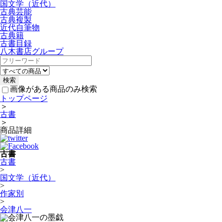
国文学（近代）
古典芸能
古典複製
近代自筆物
古典籍
古書目録
八木書店グループ
画像がある商品のみ検索
トップページ
＞
古書
＞
商品詳細
古書
古書
>
国文学（近代）
>
作家別
>
会津八一