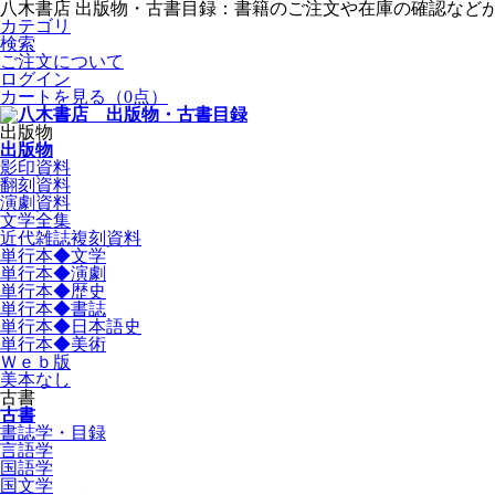
八木書店 出版物・古書目録：書籍のご注文や在庫の確認など
カテゴリ
検索
ご注文について
ログイン
カートを見る
（0点）
出版物
出版物
影印資料
翻刻資料
演劇資料
文学全集
近代雑誌複刻資料
単行本◆文学
単行本◆演劇
単行本◆歴史
単行本◆書誌
単行本◆日本語史
単行本◆美術
Ｗｅｂ版
美本なし
古書
古書
書誌学・目録
言語学
国語学
国文学