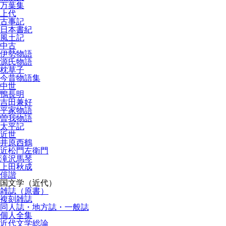
万葉集
上代
古事記
日本書紀
風土記
中古
伊勢物語
源氏物語
枕草子
今昔物語集
中世
鴨長明
吉田兼好
平家物語
曽我物語
太平記
近世
井原西鶴
近松門左衛門
滝沢馬琴
上田秋成
俳諧
国文学（近代）
雑誌（原書）
複刻雑誌
同人誌・地方誌・一般誌
個人全集
近代文学総論