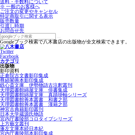
送料・手数料について
※ 一般のお客様へ
ご注文の変更やキャンセル
特定商取引に関する表示
販売数量
引渡し時期
お問合せ先
Googleブック検索で八木書店の出版物が全文検索できます。
Twitter
Facebook
カテゴリ
出版物
影印資料
正倉院古文書影印集成
尊経閣善本影印集成
鉄心斎文庫 伊勢物語古注釈叢刊
天理図書館綿屋文庫 俳書集成
天理図書館綿屋文庫 真蹟掛軸シリーズ
天理図書館善本叢書 和書之部
天理図書館善本叢書 漢籍之部
神宮古典籍影印叢刊
日本大学蔵源氏物語
宮内庁書陵部コロタイプシリーズ
上方藝文叢刊
蓬左文庫本続日本紀
宮内庁書陵部本影印集成