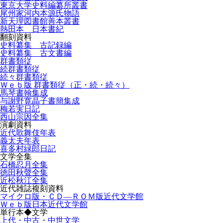
東京大学史料編纂所叢書
尾州家河内本源氏物語
新天理図書館善本叢書
熱田本 日本書紀
翻刻資料
史料纂集 古記録編
史料纂集 古文書編
群書類従
続群書類従
続々群書類従
Ｗｅｂ版 群書類従（正・続・続々）
馬琴書翰集成
与謝野寛晶子書簡集成
梅若実日記
西山宗因全集
演劇資料
近代歌舞伎年表
義太夫年表
喜多村緑郎日記
文学全集
石橋忍月全集
徳田秋聲全集
近松秋江全集
近代雑誌複刻資料
マイクロ版・ＣＤ―ＲＯＭ版近代文学館
Ｗｅｂ版日本近代文学館
単行本◆文学
上代・中古・中世文学