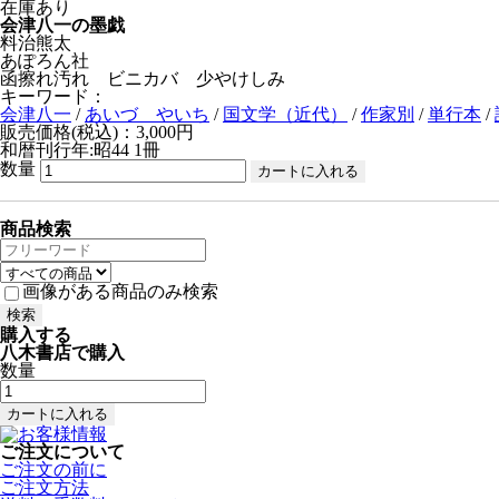
在庫あり
会津八一の墨戯
料治熊太
あぽろん社
函擦れ汚れ ビニカバ 少やけしみ
キーワード：
会津八一
/
あいづ やいち
/
国文学（近代）
/
作家別
/
単行本
/
販売価格(税込)：3,000円
和暦刊行年:昭44
1冊
数量
商品検索
画像がある商品のみ検索
購入する
八木書店で購入
数量
ご注文について
ご注文の前に
ご注文方法