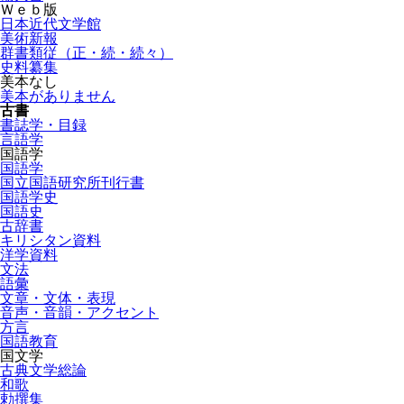
Ｗｅｂ版
日本近代文学館
美術新報
群書類従（正・続・続々）
史料纂集
美本なし
美本がありません
古書
書誌学・目録
言語学
国語学
国語学
国立国語研究所刊行書
国語学史
国語史
古辞書
キリシタン資料
洋学資料
文法
語彙
文章・文体・表現
音声・音韻・アクセント
方言
国語教育
国文学
古典文学総論
和歌
勅撰集