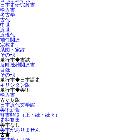
日本史研究叢書
輸入書
考古学
古代
中世
近世
近現代
補任関連
宗教史
系図・家紋
その他
単行本◆書誌
反町茂雄関連書
目録
その他
単行本◆日本語史
キリシタン版
単行本◆美術
輸入書
Ｗｅｂ版
日本近代文学館
美術新報
群書類従（正・続・続々）
史料纂集
美本なし
美本がありません
古書
書誌学・目録