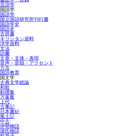
言語学
国語学
国語学
国立国語研究所刊行書
国語学史
国語史
古辞書
キリシタン資料
洋学資料
文法
語彙
文章・文体・表現
音声・音韻・アクセント
方言
国語教育
国文学
古典文学総論
和歌
勅撰集
万葉集
上代
古事記
日本書紀
風土記
中古
伊勢物語
源氏物語
枕草子