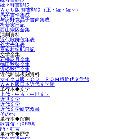
続々群書類従
Ｗｅｂ版 群書類従（正・続・続々）
馬琴書翰集成
与謝野寛晶子書簡集成
梅若実日記
西山宗因全集
演劇資料
近代歌舞伎年表
義太夫年表
喜多村緑郎日記
文学全集
石橋忍月全集
徳田秋聲全集
近松秋江全集
近代雑誌複刻資料
マイクロ版・ＣＤ―ＲＯＭ版近代文学館
Ｗｅｂ版日本近代文学館
単行本◆文学
上代・中古・中世文学
近世文学
近代文学
近代文学研究双書
その他
単行本◆演劇
歌舞伎・浄瑠璃
能・狂言
単行本◆歴史
古代交通研究