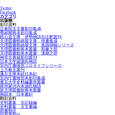
Twitter
Facebook
カテゴリ
出版物
影印資料
正倉院古文書影印集成
尊経閣善本影印集成
鉄心斎文庫 伊勢物語古注釈叢刊
天理図書館綿屋文庫 俳書集成
天理図書館綿屋文庫 真蹟掛軸シリーズ
天理図書館善本叢書 和書之部
天理図書館善本叢書 漢籍之部
神宮古典籍影印叢刊
日本大学蔵源氏物語
宮内庁書陵部コロタイプシリーズ
上方藝文叢刊
蓬左文庫本続日本紀
宮内庁書陵部本影印集成
東京大学史料編纂所叢書
尾州家河内本源氏物語
新天理図書館善本叢書
熱田本 日本書紀
翻刻資料
史料纂集 古記録編
史料纂集 古文書編
群書類従
続群書類従