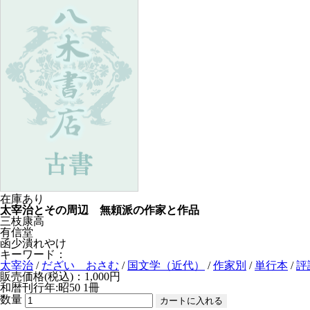
在庫あり
太宰治とその周辺 無頼派の作家と作品
三枝康高
有信堂
函少潰れやけ
キーワード：
太宰治
/
だざい おさむ
/
国文学（近代）
/
作家別
/
単行本
/
評
販売価格(税込)：1,000円
和暦刊行年:昭50
1冊
数量