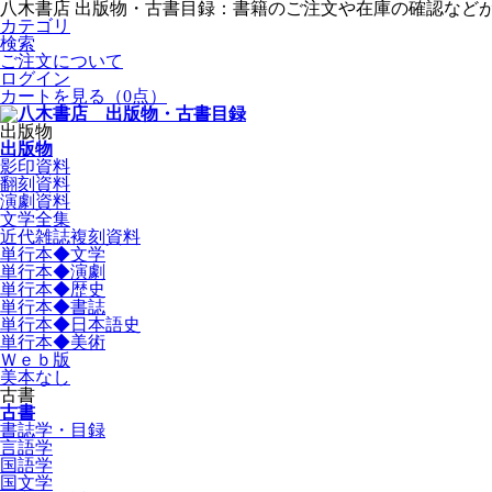
八木書店 出版物・古書目録：書籍のご注文や在庫の確認など
カテゴリ
検索
ご注文について
ログイン
カートを見る
（0点）
出版物
出版物
影印資料
翻刻資料
演劇資料
文学全集
近代雑誌複刻資料
単行本◆文学
単行本◆演劇
単行本◆歴史
単行本◆書誌
単行本◆日本語史
単行本◆美術
Ｗｅｂ版
美本なし
古書
古書
書誌学・目録
言語学
国語学
国文学