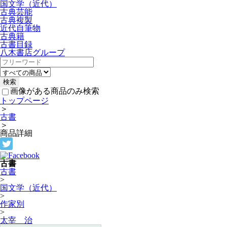
国文学（近代）
古典芸能
古典複製
近代自筆物
古典籍
古書目録
八木書店グループ
画像がある商品のみ検索
トップページ
＞
古書
＞
商品詳細
古書
古書
>
国文学（近代）
>
作家別
>
太宰 治