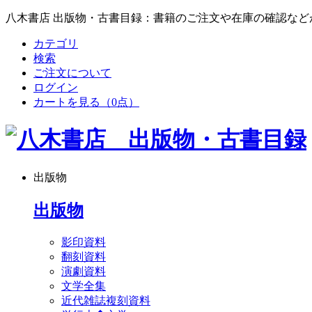
八木書店 出版物・古書目録：書籍のご注文や在庫の確認など
カテゴリ
検索
ご注文について
ログイン
カートを見る
（0点）
出版物
出版物
影印資料
翻刻資料
演劇資料
文学全集
近代雑誌複刻資料