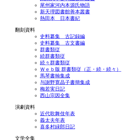
尾州家河内本源氏物語
新天理図書館善本叢書
熱田本 日本書紀
翻刻資料
史料纂集 古記録編
史料纂集 古文書編
群書類従
続群書類従
続々群書類従
Ｗｅｂ版 群書類従（正・続・続々）
馬琴書翰集成
与謝野寛晶子書簡集成
梅若実日記
西山宗因全集
演劇資料
近代歌舞伎年表
義太夫年表
喜多村緑郎日記
文学全集