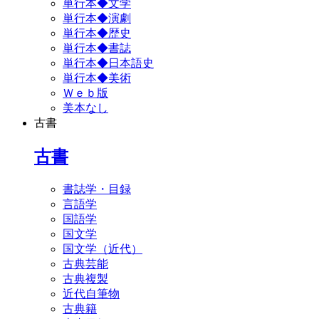
単行本◆文学
単行本◆演劇
単行本◆歴史
単行本◆書誌
単行本◆日本語史
単行本◆美術
Ｗｅｂ版
美本なし
古書
古書
書誌学・目録
言語学
国語学
国文学
国文学（近代）
古典芸能
古典複製
近代自筆物
古典籍