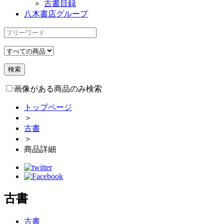
古書目録
八木書店グループ
画像がある商品のみ検索
トップページ
＞
古書
＞
商品詳細
古書
古書