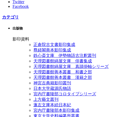
Twitter
Facebook
カテゴリ
出版物
影印資料
正倉院古文書影印集成
尊経閣善本影印集成
鉄心斎文庫 伊勢物語古注釈叢刊
天理図書館綿屋文庫 俳書集成
天理図書館綿屋文庫 真蹟掛軸シリーズ
天理図書館善本叢書 和書之部
天理図書館善本叢書 漢籍之部
神宮古典籍影印叢刊
日本大学蔵源氏物語
宮内庁書陵部コロタイプシリーズ
上方藝文叢刊
蓬左文庫本続日本紀
宮内庁書陵部本影印集成
東京大学史料編纂所叢書