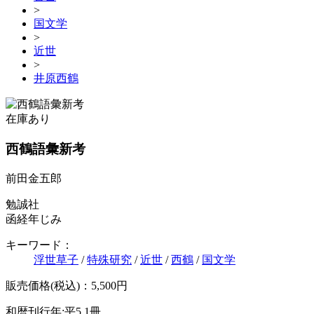
>
国文学
>
近世
>
井原西鶴
在庫あり
西鶴語彙新考
前田金五郎
勉誠社
函経年じみ
キーワード：
浮世草子
/
特殊研究
/
近世
/
西鶴
/
国文学
販売価格(税込)：5,500円
和暦刊行年:平5
1冊