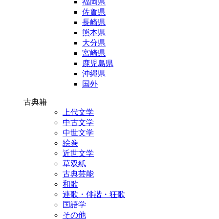
福岡県
佐賀県
長崎県
熊本県
大分県
宮崎県
鹿児島県
沖縄県
国外
古典籍
上代文学
中古文学
中世文学
絵巻
近世文学
草双紙
古典芸能
和歌
連歌・俳諧・狂歌
国語学
その他