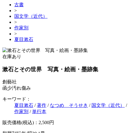
古書
>
国文学（近代）
>
作家別
>
夏目漱石
在庫あり
漱石とその世界 写真・絵画・墨跡集
創藝社
函少汚れ傷み
キーワード：
夏目漱石
/
著作
/
なつめ そうせき
/
国文学（近代）
/
作家別
/
単行本
販売価格(税込)：2,500円