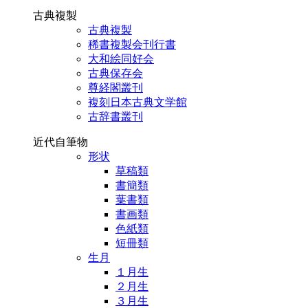
古典複製
古典複製
稀書複製会刊行書
大和絵同好会
古典保存会
尊経閣叢刊
複刻日本古典文学館
古辞書叢刊
近代自筆物
形状
草稿類
書簡類
葉書類
書画類
色紙類
短冊類
生月
１月生
２月生
３月生