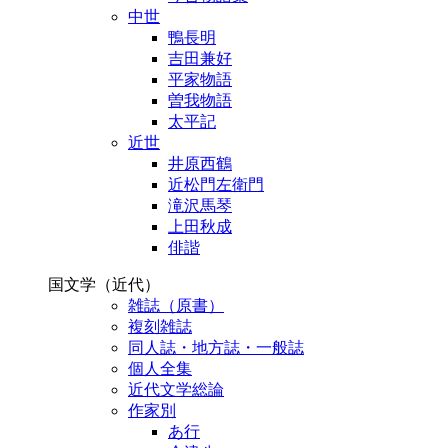
中世
鴨長明
吉田兼好
平家物語
曽我物語
太平記
近世
井原西鶴
近松門左衛門
滝沢馬琴
上田秋成
俳諧
国文学（近代）
雑誌（原書）
複刻雑誌
同人誌・地方誌・一般誌
個人全集
近代文学総論
作家別
あ行