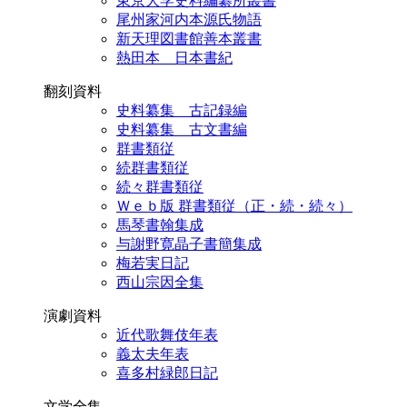
東京大学史料編纂所叢書
尾州家河内本源氏物語
新天理図書館善本叢書
熱田本 日本書紀
翻刻資料
史料纂集 古記録編
史料纂集 古文書編
群書類従
続群書類従
続々群書類従
Ｗｅｂ版 群書類従（正・続・続々）
馬琴書翰集成
与謝野寛晶子書簡集成
梅若実日記
西山宗因全集
演劇資料
近代歌舞伎年表
義太夫年表
喜多村緑郎日記
文学全集