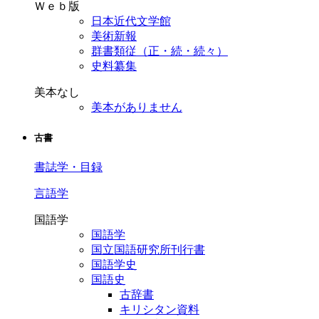
Ｗｅｂ版
日本近代文学館
美術新報
群書類従（正・続・続々）
史料纂集
美本なし
美本がありません
古書
書誌学・目録
言語学
国語学
国語学
国立国語研究所刊行書
国語学史
国語史
古辞書
キリシタン資料