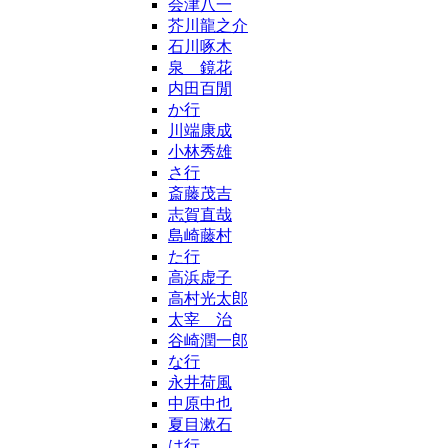
会津八一
芥川龍之介
石川啄木
泉 鏡花
内田百閒
か行
川端康成
小林秀雄
さ行
斎藤茂吉
志賀直哉
島崎藤村
た行
高浜虚子
高村光太郎
太宰 治
谷崎潤一郎
な行
永井荷風
中原中也
夏目漱石
は行