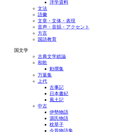
洋学資料
文法
語彙
文章・文体・表現
音声・音韻・アクセント
方言
国語教育
国文学
古典文学総論
和歌
勅撰集
万葉集
上代
古事記
日本書紀
風土記
中古
伊勢物語
源氏物語
枕草子
今昔物語集