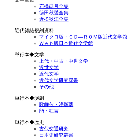
石橋忍月全集
徳田秋聲全集
近松秋江全集
近代雑誌複刻資料
マイクロ版・ＣＤ―ＲＯＭ版近代文学館
Ｗｅｂ版日本近代文学館
単行本◆文学
上代・中古・中世文学
近世文学
近代文学
近代文学研究双書
その他
単行本◆演劇
歌舞伎・浄瑠璃
能・狂言
単行本◆歴史
古代交通研究
日本史研究叢書