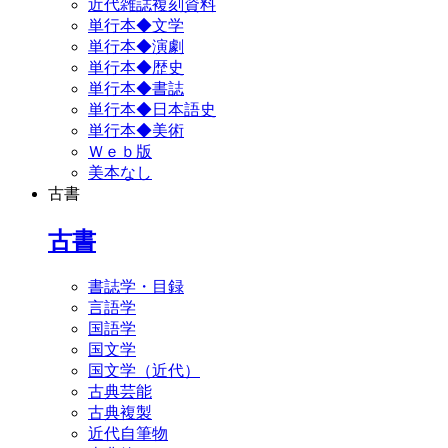
近代雑誌複刻資料
単行本◆文学
単行本◆演劇
単行本◆歴史
単行本◆書誌
単行本◆日本語史
単行本◆美術
Ｗｅｂ版
美本なし
古書
古書
書誌学・目録
言語学
国語学
国文学
国文学（近代）
古典芸能
古典複製
近代自筆物