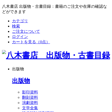
八木書店 出版物・古書目録：書籍のご注文や在庫の確認な
どができます
カテゴリ
検索
ご注文について
ログイン
カートを見る
（0点）
出版物
出版物
影印資料
翻刻資料
演劇資料
文学全集