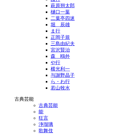
萩原朔太郎
樋口一葉
二葉亭四迷
堀 辰雄
ま行
正岡子規
三島由紀夫
宮沢賢治
森 鴎外
や行
横光利一
与謝野晶子
ら・わ行
若山牧水
古典芸能
古典芸能
能
狂言
浄瑠璃
歌舞伎