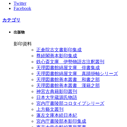
Twitter
Facebook
カテゴリ
出版物
影印資料
正倉院古文書影印集成
尊経閣善本影印集成
鉄心斎文庫 伊勢物語古注釈叢刊
天理図書館綿屋文庫 俳書集成
天理図書館綿屋文庫 真蹟掛軸シリーズ
天理図書館善本叢書 和書之部
天理図書館善本叢書 漢籍之部
神宮古典籍影印叢刊
日本大学蔵源氏物語
宮内庁書陵部コロタイプシリーズ
上方藝文叢刊
蓬左文庫本続日本紀
宮内庁書陵部本影印集成