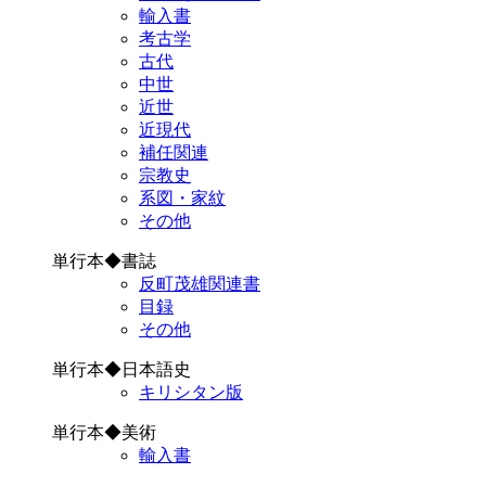
輸入書
考古学
古代
中世
近世
近現代
補任関連
宗教史
系図・家紋
その他
単行本◆書誌
反町茂雄関連書
目録
その他
単行本◆日本語史
キリシタン版
単行本◆美術
輸入書