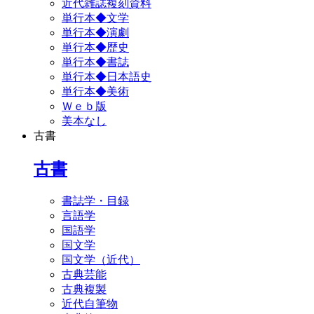
近代雑誌複刻資料
単行本◆文学
単行本◆演劇
単行本◆歴史
単行本◆書誌
単行本◆日本語史
単行本◆美術
Ｗｅｂ版
美本なし
古書
古書
書誌学・目録
言語学
国語学
国文学
国文学（近代）
古典芸能
古典複製
近代自筆物