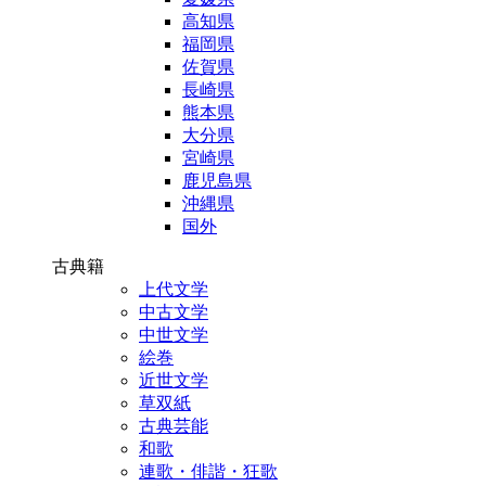
高知県
福岡県
佐賀県
長崎県
熊本県
大分県
宮崎県
鹿児島県
沖縄県
国外
古典籍
上代文学
中古文学
中世文学
絵巻
近世文学
草双紙
古典芸能
和歌
連歌・俳諧・狂歌