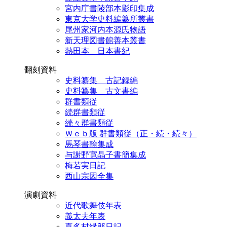
宮内庁書陵部本影印集成
東京大学史料編纂所叢書
尾州家河内本源氏物語
新天理図書館善本叢書
熱田本 日本書紀
翻刻資料
史料纂集 古記録編
史料纂集 古文書編
群書類従
続群書類従
続々群書類従
Ｗｅｂ版 群書類従（正・続・続々）
馬琴書翰集成
与謝野寛晶子書簡集成
梅若実日記
西山宗因全集
演劇資料
近代歌舞伎年表
義太夫年表
喜多村緑郎日記