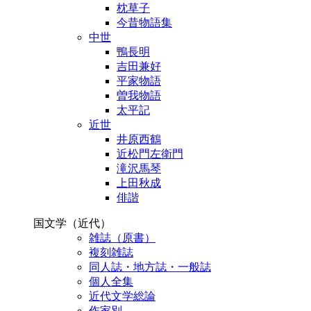
枕草子
今昔物語集
中世
鴨長明
吉田兼好
平家物語
曽我物語
太平記
近世
井原西鶴
近松門左衛門
滝沢馬琴
上田秋成
俳諧
国文学（近代）
雑誌（原書）
複刻雑誌
同人誌・地方誌・一般誌
個人全集
近代文学総論
作家別