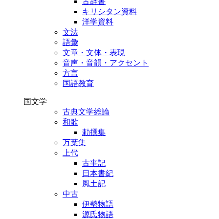
古辞書
キリシタン資料
洋学資料
文法
語彙
文章・文体・表現
音声・音韻・アクセント
方言
国語教育
国文学
古典文学総論
和歌
勅撰集
万葉集
上代
古事記
日本書紀
風土記
中古
伊勢物語
源氏物語