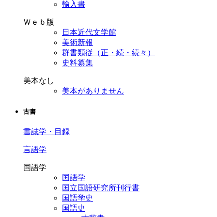
輸入書
Ｗｅｂ版
日本近代文学館
美術新報
群書類従（正・続・続々）
史料纂集
美本なし
美本がありません
古書
書誌学・目録
言語学
国語学
国語学
国立国語研究所刊行書
国語学史
国語史