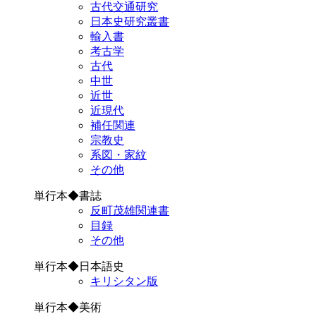
古代交通研究
日本史研究叢書
輸入書
考古学
古代
中世
近世
近現代
補任関連
宗教史
系図・家紋
その他
単行本◆書誌
反町茂雄関連書
目録
その他
単行本◆日本語史
キリシタン版
単行本◆美術