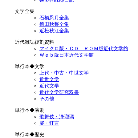
文学全集
石橋忍月全集
徳田秋聲全集
近松秋江全集
近代雑誌複刻資料
マイクロ版・ＣＤ―ＲＯＭ版近代文学館
Ｗｅｂ版日本近代文学館
単行本◆文学
上代・中古・中世文学
近世文学
近代文学
近代文学研究双書
その他
単行本◆演劇
歌舞伎・浄瑠璃
能・狂言
単行本◆歴史