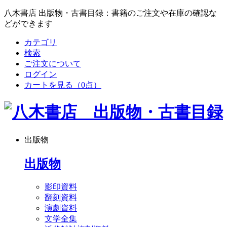
八木書店 出版物・古書目録：書籍のご注文や在庫の確認な
どができます
カテゴリ
検索
ご注文について
ログイン
カートを見る
（0点）
出版物
出版物
影印資料
翻刻資料
演劇資料
文学全集