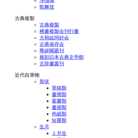
浄瑠璃
歌舞伎
古典複製
古典複製
稀書複製会刊行書
大和絵同好会
古典保存会
尊経閣叢刊
複刻日本古典文学館
古辞書叢刊
近代自筆物
形状
草稿類
書簡類
葉書類
書画類
色紙類
短冊類
生月
１月生