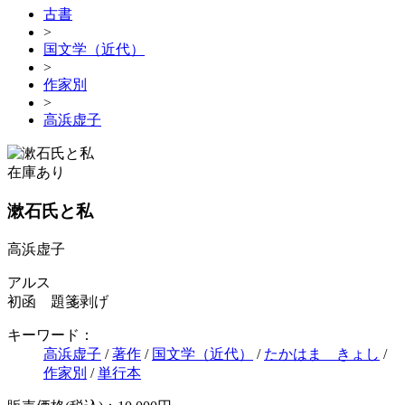
古書
>
国文学（近代）
>
作家別
>
高浜虚子
在庫あり
漱石氏と私
高浜虚子
アルス
初函 題箋剥げ
キーワード：
高浜虚子
/
著作
/
国文学（近代）
/
たかはま きょし
/
作家別
/
単行本