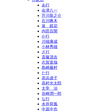
あ行
会津八一
芥川龍之介
石川啄木
泉 鏡花
内田百閒
か行
川端康成
小林秀雄
さ行
斎藤茂吉
志賀直哉
島崎藤村
た行
高浜虚子
高村光太郎
太宰 治
谷崎潤一郎
な行
永井荷風
中原中也