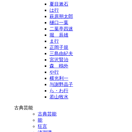
夏目漱石
は行
萩原朔太郎
樋口一葉
二葉亭四迷
堀 辰雄
ま行
正岡子規
三島由紀夫
宮沢賢治
森 鴎外
や行
横光利一
与謝野晶子
ら・わ行
若山牧水
古典芸能
古典芸能
能
狂言