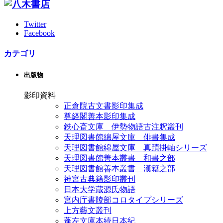
Twitter
Facebook
カテゴリ
出版物
影印資料
正倉院古文書影印集成
尊経閣善本影印集成
鉄心斎文庫 伊勢物語古注釈叢刊
天理図書館綿屋文庫 俳書集成
天理図書館綿屋文庫 真蹟掛軸シリーズ
天理図書館善本叢書 和書之部
天理図書館善本叢書 漢籍之部
神宮古典籍影印叢刊
日本大学蔵源氏物語
宮内庁書陵部コロタイプシリーズ
上方藝文叢刊
蓬左文庫本続日本紀