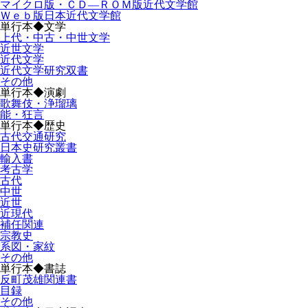
マイクロ版・ＣＤ―ＲＯＭ版近代文学館
Ｗｅｂ版日本近代文学館
単行本◆文学
上代・中古・中世文学
近世文学
近代文学
近代文学研究双書
その他
単行本◆演劇
歌舞伎・浄瑠璃
能・狂言
単行本◆歴史
古代交通研究
日本史研究叢書
輸入書
考古学
古代
中世
近世
近現代
補任関連
宗教史
系図・家紋
その他
単行本◆書誌
反町茂雄関連書
目録
その他