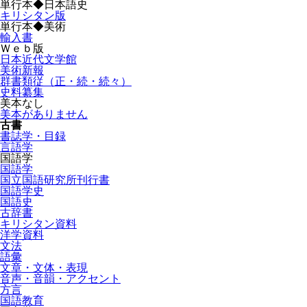
単行本◆日本語史
キリシタン版
単行本◆美術
輸入書
Ｗｅｂ版
日本近代文学館
美術新報
群書類従（正・続・続々）
史料纂集
美本なし
美本がありません
古書
書誌学・目録
言語学
国語学
国語学
国立国語研究所刊行書
国語学史
国語史
古辞書
キリシタン資料
洋学資料
文法
語彙
文章・文体・表現
音声・音韻・アクセント
方言
国語教育