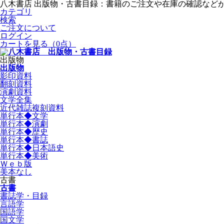
八木書店 出版物・古書目録：書籍のご注文や在庫の確認など
カテゴリ
検索
ご注文について
ログイン
カートを見る
（0点）
出版物
出版物
影印資料
翻刻資料
演劇資料
文学全集
近代雑誌複刻資料
単行本◆文学
単行本◆演劇
単行本◆歴史
単行本◆書誌
単行本◆日本語史
単行本◆美術
Ｗｅｂ版
美本なし
古書
古書
書誌学・目録
言語学
国語学
国文学