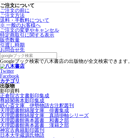
ご注文について
ご注文の前に
ご注文方法
送料・手数料について
※ 一般のお客様へ
ご注文の変更やキャンセル
特定商取引に関する表示
販売数量
引渡し時期
お問合せ先
Googleブック検索で八木書店の出版物が全文検索できます。
Twitter
Facebook
カテゴリ
出版物
影印資料
正倉院古文書影印集成
尊経閣善本影印集成
鉄心斎文庫 伊勢物語古注釈叢刊
天理図書館綿屋文庫 俳書集成
天理図書館綿屋文庫 真蹟掛軸シリーズ
天理図書館善本叢書 和書之部
天理図書館善本叢書 漢籍之部
神宮古典籍影印叢刊
日本大学蔵源氏物語