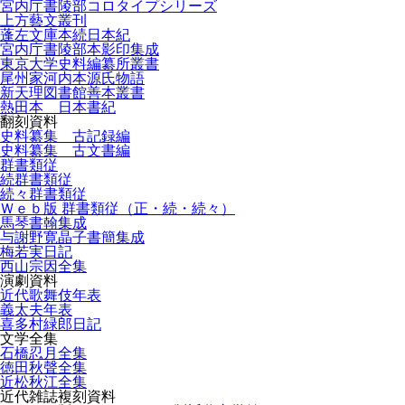
宮内庁書陵部コロタイプシリーズ
上方藝文叢刊
蓬左文庫本続日本紀
宮内庁書陵部本影印集成
東京大学史料編纂所叢書
尾州家河内本源氏物語
新天理図書館善本叢書
熱田本 日本書紀
翻刻資料
史料纂集 古記録編
史料纂集 古文書編
群書類従
続群書類従
続々群書類従
Ｗｅｂ版 群書類従（正・続・続々）
馬琴書翰集成
与謝野寛晶子書簡集成
梅若実日記
西山宗因全集
演劇資料
近代歌舞伎年表
義太夫年表
喜多村緑郎日記
文学全集
石橋忍月全集
徳田秋聲全集
近松秋江全集
近代雑誌複刻資料