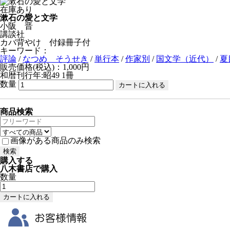
在庫あり
漱石の愛と文学
小阪 晋
講談社
カバ背やけ 付録冊子付
キーワード：
評論
/
なつめ そうせき
/
単行本
/
作家別
/
国文学（近代）
/
夏
販売価格(税込)：1,000円
和暦刊行年:昭49
1冊
数量
商品検索
画像がある商品のみ検索
購入する
八木書店で購入
数量