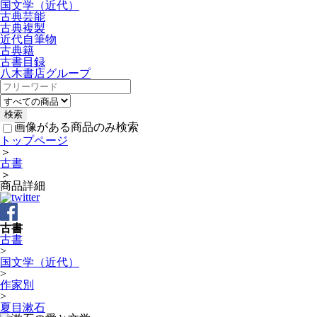
国文学（近代）
古典芸能
古典複製
近代自筆物
古典籍
古書目録
八木書店グループ
画像がある商品のみ検索
トップページ
＞
古書
＞
商品詳細
古書
古書
>
国文学（近代）
>
作家別
>
夏目漱石