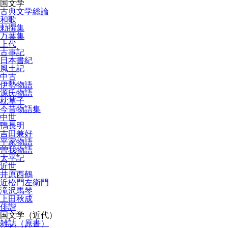
国文学
古典文学総論
和歌
勅撰集
万葉集
上代
古事記
日本書紀
風土記
中古
伊勢物語
源氏物語
枕草子
今昔物語集
中世
鴨長明
吉田兼好
平家物語
曽我物語
太平記
近世
井原西鶴
近松門左衛門
滝沢馬琴
上田秋成
俳諧
国文学（近代）
雑誌（原書）