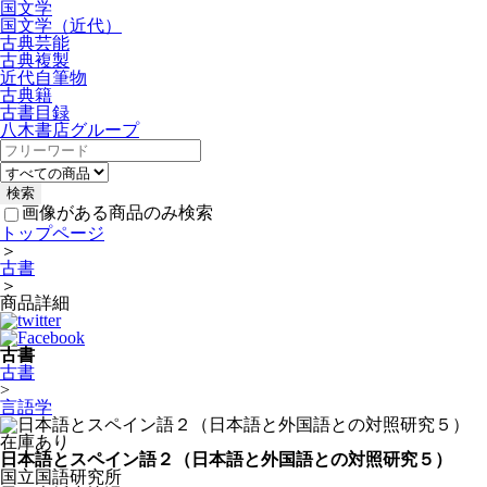
国文学
国文学（近代）
古典芸能
古典複製
近代自筆物
古典籍
古書目録
八木書店グループ
画像がある商品のみ検索
トップページ
＞
古書
＞
商品詳細
古書
古書
>
言語学
在庫あり
日本語とスペイン語２（日本語と外国語との対照研究５）
国立国語研究所