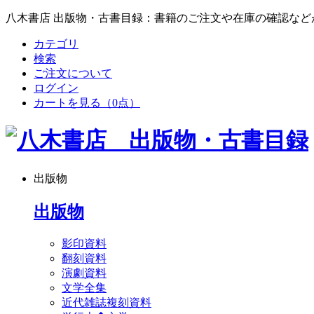
八木書店 出版物・古書目録：書籍のご注文や在庫の確認など
カテゴリ
検索
ご注文について
ログイン
カートを見る
（0点）
出版物
出版物
影印資料
翻刻資料
演劇資料
文学全集
近代雑誌複刻資料