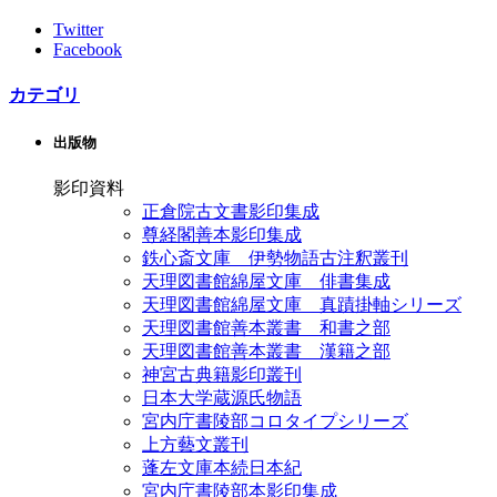
Twitter
Facebook
カテゴリ
出版物
影印資料
正倉院古文書影印集成
尊経閣善本影印集成
鉄心斎文庫 伊勢物語古注釈叢刊
天理図書館綿屋文庫 俳書集成
天理図書館綿屋文庫 真蹟掛軸シリーズ
天理図書館善本叢書 和書之部
天理図書館善本叢書 漢籍之部
神宮古典籍影印叢刊
日本大学蔵源氏物語
宮内庁書陵部コロタイプシリーズ
上方藝文叢刊
蓬左文庫本続日本紀
宮内庁書陵部本影印集成