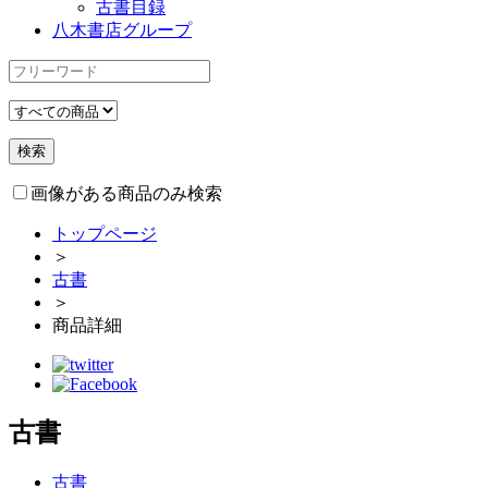
古書目録
八木書店グループ
画像がある商品のみ検索
トップページ
＞
古書
＞
商品詳細
古書
古書