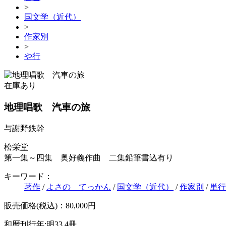
>
国文学（近代）
>
作家別
>
や行
在庫あり
地理唱歌 汽車の旅
与謝野鉄幹
松栄堂
第一集～四集 奥好義作曲 二集鉛筆書込有り
キーワード：
著作
/
よさの てっかん
/
国文学（近代）
/
作家別
/
単行
販売価格(税込)：80,000円
和暦刊行年:明33
4冊