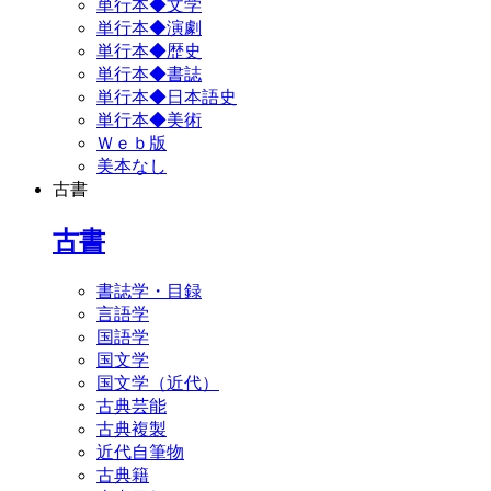
単行本◆文学
単行本◆演劇
単行本◆歴史
単行本◆書誌
単行本◆日本語史
単行本◆美術
Ｗｅｂ版
美本なし
古書
古書
書誌学・目録
言語学
国語学
国文学
国文学（近代）
古典芸能
古典複製
近代自筆物
古典籍