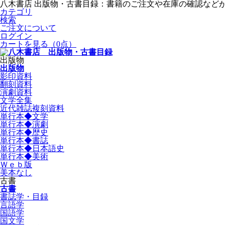
八木書店 出版物・古書目録：書籍のご注文や在庫の確認など
カテゴリ
検索
ご注文について
ログイン
カートを見る
（0点）
出版物
出版物
影印資料
翻刻資料
演劇資料
文学全集
近代雑誌複刻資料
単行本◆文学
単行本◆演劇
単行本◆歴史
単行本◆書誌
単行本◆日本語史
単行本◆美術
Ｗｅｂ版
美本なし
古書
古書
書誌学・目録
言語学
国語学
国文学