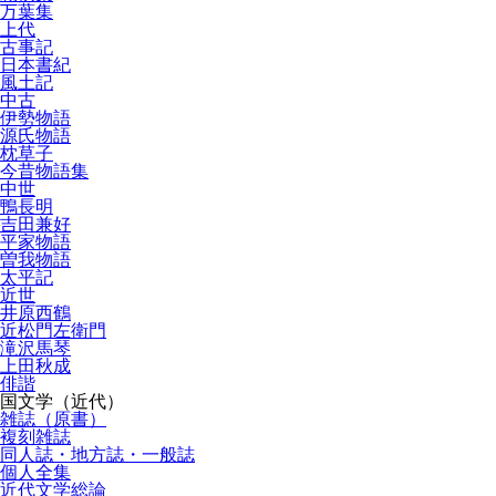
万葉集
上代
古事記
日本書紀
風土記
中古
伊勢物語
源氏物語
枕草子
今昔物語集
中世
鴨長明
吉田兼好
平家物語
曽我物語
太平記
近世
井原西鶴
近松門左衛門
滝沢馬琴
上田秋成
俳諧
国文学（近代）
雑誌（原書）
複刻雑誌
同人誌・地方誌・一般誌
個人全集
近代文学総論