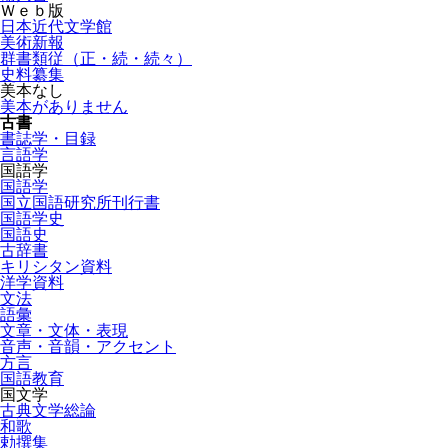
Ｗｅｂ版
日本近代文学館
美術新報
群書類従（正・続・続々）
史料纂集
美本なし
美本がありません
古書
書誌学・目録
言語学
国語学
国語学
国立国語研究所刊行書
国語学史
国語史
古辞書
キリシタン資料
洋学資料
文法
語彙
文章・文体・表現
音声・音韻・アクセント
方言
国語教育
国文学
古典文学総論
和歌
勅撰集