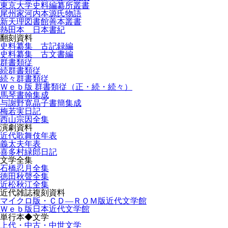
東京大学史料編纂所叢書
尾州家河内本源氏物語
新天理図書館善本叢書
熱田本 日本書紀
翻刻資料
史料纂集 古記録編
史料纂集 古文書編
群書類従
続群書類従
続々群書類従
Ｗｅｂ版 群書類従（正・続・続々）
馬琴書翰集成
与謝野寛晶子書簡集成
梅若実日記
西山宗因全集
演劇資料
近代歌舞伎年表
義太夫年表
喜多村緑郎日記
文学全集
石橋忍月全集
徳田秋聲全集
近松秋江全集
近代雑誌複刻資料
マイクロ版・ＣＤ―ＲＯＭ版近代文学館
Ｗｅｂ版日本近代文学館
単行本◆文学
上代・中古・中世文学