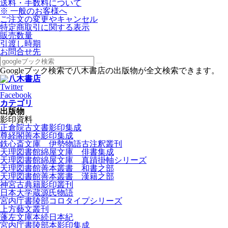
送料・手数料について
※ 一般のお客様へ
ご注文の変更やキャンセル
特定商取引に関する表示
販売数量
引渡し時期
お問合せ先
Googleブック検索で八木書店の出版物が全文検索できます。
Twitter
Facebook
カテゴリ
出版物
影印資料
正倉院古文書影印集成
尊経閣善本影印集成
鉄心斎文庫 伊勢物語古注釈叢刊
天理図書館綿屋文庫 俳書集成
天理図書館綿屋文庫 真蹟掛軸シリーズ
天理図書館善本叢書 和書之部
天理図書館善本叢書 漢籍之部
神宮古典籍影印叢刊
日本大学蔵源氏物語
宮内庁書陵部コロタイプシリーズ
上方藝文叢刊
蓬左文庫本続日本紀
宮内庁書陵部本影印集成