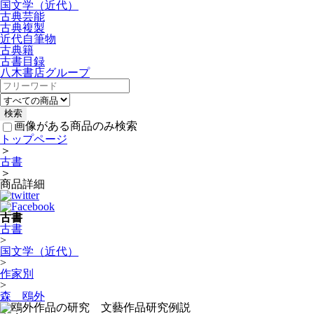
国文学（近代）
古典芸能
古典複製
近代自筆物
古典籍
古書目録
八木書店グループ
画像がある商品のみ検索
トップページ
＞
古書
＞
商品詳細
古書
古書
>
国文学（近代）
>
作家別
>
森 鴎外