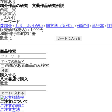
在庫あり
鴎外作品の研究 文藝作品研究例説
西尾 実
鮎沢書店
しみやけ
キーワード：
森鴎外
/
もり おうがい
/
国文学（近代）
/
作家別
/
単行本
/
評
販売価格(税込)：1,000円
和暦刊行年:昭23
1冊
数量
商品検索
画像がある商品のみ検索
購入する
八木書店で購入
数量
ご注文について
ご注文の前に
ご注文方法