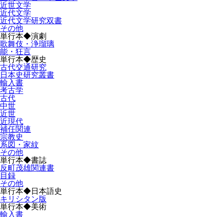
近世文学
近代文学
近代文学研究双書
その他
単行本◆演劇
歌舞伎・浄瑠璃
能・狂言
単行本◆歴史
古代交通研究
日本史研究叢書
輸入書
考古学
古代
中世
近世
近現代
補任関連
宗教史
系図・家紋
その他
単行本◆書誌
反町茂雄関連書
目録
その他
単行本◆日本語史
キリシタン版
単行本◆美術
輸入書