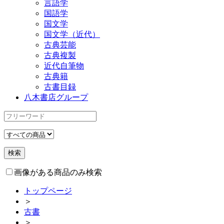
言語学
国語学
国文学
国文学（近代）
古典芸能
古典複製
近代自筆物
古典籍
古書目録
八木書店グループ
画像がある商品のみ検索
トップページ
＞
古書
＞