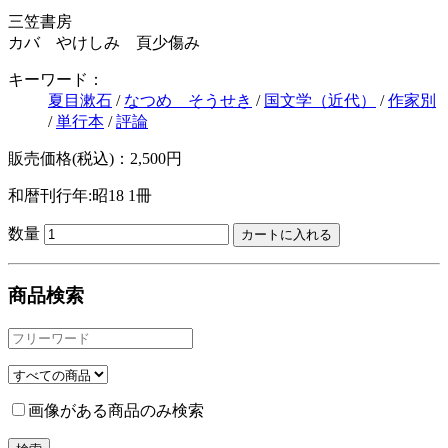
三笠書房
カバ やけしみ 頁少傷み
キーワード：
夏目漱石
/
なつめ そうせき
/
国文学（近代）
/
作家別
/
単行本
/
評論
販売価格(税込)：2,500円
和暦刊行年:昭18
1冊
数量
商品検索
画像がある商品のみ検索