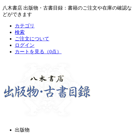
八木書店 出版物・古書目録：書籍のご注文や在庫の確認な
どができます
カテゴリ
検索
ご注文について
ログイン
カートを見る
（0点）
出版物