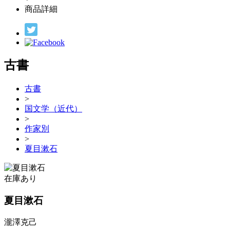
商品詳細
古書
古書
>
国文学（近代）
>
作家別
>
夏目漱石
在庫あり
夏目漱石
瀧澤克己