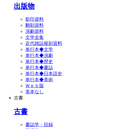
出版物
影印資料
翻刻資料
演劇資料
文学全集
近代雑誌複刻資料
単行本◆文学
単行本◆演劇
単行本◆歴史
単行本◆書誌
単行本◆日本語史
単行本◆美術
Ｗｅｂ版
美本なし
古書
古書
書誌学・目録